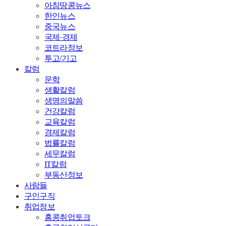
아침땅콩뉴스
한인뉴스
중국뉴스
국제·경제
코트라정보
투고/기고
칼럼
문학
생활칼럼
생명의말씀
건강칼럼
교육칼럼
경제칼럼
법률칼럼
세무칼럼
IT칼럼
부동산정보
사람들
구인구직
취업정보
홍콩취업토크