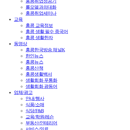
홍콩취업성공기
롤모델과의대화
홍콩취업세미나
교육
홍콩 교육정보
홍콩 생활 필수 중국어
홍콩 생활한자
동영상
홍콩한국방송 채널K
한인뉴스
홍콩뉴스
홍콩산책
홍콩생활백서
생활회화 푸통화
생활회화 광동어
업체/광고
안내/행사
식품/소매
식당/F&B
교육/학원/레슨
부동산/인테리어
서비스/의료