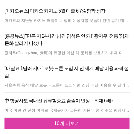
[마카오뉴스] 마카오 카지노 5월 매출 6.7% 깜짝 성장
마카오의 지난달 카지노 매출이 시장의 예상치를 웃돌며 전년 동기 대비 6% 이상 증가했다. 마카오 카지노 감독 조정국(Gaming Inspection and Coordination Bureau)이 발표한 데이터에 따르면, 5월 한 달간 총 카지노 매출(GGR)은 전년 동기 대비 226억 파타카(약 220억 홍콩달러 / 한화 약 4조 1,800억 원)에 달했다. 이는 당초 분석가들이 예상했던 5%의 성장률과 비교해 6.7% 증가한 수치다. 전월 대비 기준으로 보면 5월 수치는 13.7% 급증했다. 올해 첫 5개월 동안의 누적 카지노 매출은 10.9% 증가한 1,084억 파타카를 기록했다.
[홍콩뉴스] "만든 지 24시간 넘긴 딤섬은 안 돼!" 광저우, 전통 '얌차'
문화 살리기 나섰다
광저우(Guangzhou, 廣州)의 유명한 아침 차 문화를 보호하기 위해 마련된 새로운 규정이 이번 주 금요일부터 시행됨에 따라, 전통 방식으로 제작된 딤섬은 반드시 만든 지 24시간 이내에 고객에게 제공되어야 한다고 홍콩 성도일보가 보도했다. 이번 규정은 무형 문화유산으로 인정받은 광저우의 유명한 차 마시는 의식인 '얌차(yum cha)'와 관련 요리 기술을 보존하는 것을 목표로 한다. 입법을 통해 광저우 아침 차에 대한 명확한 정의가 처음으로 내려졌으며, 전통 딤섬에 대한 엄격한 경계를 설정하고 해당 카테고리에 대해 '1일 신선도 표준'을 확립했다. 새로운 규칙에 따라 식당 운영자는 요리에 명확한 라벨을 부착해야 하며, 이를 통해 소비자는 '현장에서 전통 방식으로 만든' 음식과 '비전통적인 방법으로 만든' 항목을 구분할 수 있게 된다. 광저우의 한 전통 찻집 대표들은 현장에서 딤섬을 신선하게 만드는 것이 진정한 식사 경험에 결정적이라며 이번 규정을 환영했다. 이 규정은 홍콩에서도 논의를 불러일으켰다. 홍콩 역시 오랜 전통을 공유하고 있지만, 일부 지역 찻집들은 운영 비용을 절감하기 위해 미리 만들어진 딤섬으로 점차 전환해 왔기 때문이다. 나아가 이번 규정은 흔히 발생하는 '찻값' 징수 관행에 대해서도 엄격한 조치를 도입했다. 해당 비용을 부과하는 식당은 비용 정당화를 위해 그에 상응하는 충분한 차 서비스 기능을 반드시 제공해야 한다고 명시했다.
"배달료 1달러 시대" 로봇·드론 도입 시 전 세계 배달 비용 파격 절
감
자율주행 음식 배달 로봇과 드론이 도입되면 건당 배달 비용을 수 달러에서 최저 1미국달러(약 7.8홍콩달러, 한화 약 1,458원)까지 낮출 수 있으며, 이는 글로벌 음식 배달 업계에 수십억 달러의 수익을 안겨줄 수 있는 전환점이 될 것이라고 바클레이스(Barclays)가 수요일 발표했다. 도어대시(DoorDash)와 같은 글로벌 플랫폼들은 역량 강화를 위해 주로 보도 주행 로봇(SDR)과 드론을 활용하는 자율주행 배달 운영사들과 파트너십을 맺고 있다. 영국계 증권사인 바클레이스는 이를 "명확한 전략적 변화"의 신호라고 분석했다. 현재 인건비가 높은 초기 도입 시장에서 자율주행 배달 비용은 건당 약 5~7미국달러 수준으로, 이는 기존 배달원이 직접 배달하는 방식보다 3~4미국달러 더 저렴하다. 장기적으로 자율주행 배달 비용이 건당 1미국달러까지 떨어질 경우, 인건비가 비싼 지역에서는 현재 배달원 방식 대비 약 8~9미국달러의 비용 절감이 가능할 것으로 보인다. 바클레이스는 장기적인 보급 수준에서 건당 약 4미국달러의 비용 절감이 이뤄진다고 가정할 때, 자율주행 배달이 음식 배달 플랫폼들을 위해 연간 약 160억 미국달러 규모의 글로벌 수익 풀을 창출할 수 있을 것으로 전망했다. 현재 자율주행 배달 보급률은 전 세계 음식 배달 주문의 1% 미만으로 초기 단계에 머물러 있다. 그러나 바클레이스는 이 수치가 2030년 말까지 약 2%로 상승하고, 2035년에는 약 10%까지 급증할 것으로 예상했다. 초기 상업적 배치와 플랫폼 차원의 투자, 그리고 자동화를 통해 완화될 수 있는 높은 인건비 환경 등을 고려할 때, 도어대시와 중국의 음식 배달 선두 주자인 메이투안(Meituan, 美團)이 단기적인 수혜자가 될 것으로 보인다. 또한 우버(Uber) 역시 유리한 위치에 있으며, 네덜란드의 기술 투자사인 프로서스(Prosus)는 장기적인 수혜를 입을 것으로 예측된다. 딜리버리 히어로(Delivery Hero)와 그 중동 부문인 탈라바트(Talabat), 동남아시아의 그랩(Grab)은 현재 자동화 개발이 소규모 시범 운영 단계인 만큼 중장기적인 수혜자로 분류되었다고 바클레이스는 덧붙였다.
中 항공사도 국내선 유류할증료 줄줄이 인상…최대 6배↑
미국·이란 간 전쟁 여파로 국제유가가 급등한 가운데 중국 주요 항공사들도 다른 나라와 마찬가지로 항공권 유류할증료 인상에 나섰다. 중국남방항공 자회사 샤먼항공은 1일 홈페이지 공지를 통해 오는 5일 0시 이후 발권하는 국내선 항공권의 유류할증료를 인상한다고 밝혔다. 800㎞ 미만 노선은 기존 10위안(약 2천200원)에서 60위안(약 1만3천원)으로, 800㎞ 이상 노선은 20위안(약 4천400원)에서 120위안(약 2만6천원)으로 각각 오른다. 앞서 춘추항공도 5일 이후 발권하는 국내선 항공권에 대한 유류할증료 인상을 예고했다. 다만 구체적인 인상 폭은 추후 공지한다고 밝혔다. 중국 항공사들은 현재 800㎞ 미만은 1인당 60위안, 800㎞ 이상은 120위안의 유류할증료를 부과하고 있다. 펑파인 신문은 중국 항공사들이 국내선 유류할증료를 동일하게 적용하고 있어 사실상 전반적인 가격 인상이 이뤄질 것으로 보인다고 전했다. 한국도 이번 달 발권하는 항공권에 부과되는 유류할증료가 전달보다 최대 3배 이상 뛰었고, 일본 주요 항공사들도 6월 이후 발권하는 국제선 항공권의 유류 할증료를 종전보다 최대 2배가량 인상할 것으로 알려졌다. (연합뉴스 협약)
10개 더보기