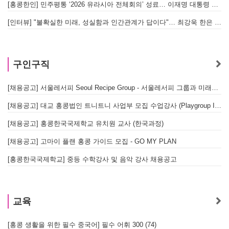
[홍콩한인] 민주평통 ‘2026 유라시아 전체회의’ 성료… 이재명 대통령 참석으로 의미 더해
[인터뷰] "불확실한 미래, 성실함과 인간관계가 답이다"… 최강욱 한은 부소장이 청소년들에게 전하는 응원
구인구직
[채용공고] 서울레서피 Seoul Recipe Group - 서울레서피 그룹과 미래를 함께할 유능한 인재를 모십니다
[채용공고] 대교 홍콩법인 트니트니 사업부 모집 수업강사 (Playgroup Instructor)
[채용공고] 홍콩한국국제학교 유치원 교사 (한국과정)
[채용공고] 고마이 플랜 홍콩 가이드 모집 - GO MY PLAN
[홍콩한국국제학교] 중등 수학강사 및 음악 강사 채용공고
교육
[홍콩 생활을 위한 필수 중국어] 필수 어휘 300 (74)