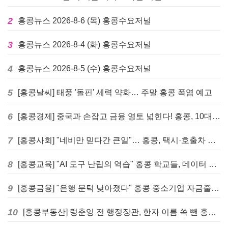
2
홍콩뉴스 2026-8-6 (목) 홍콩수요저널
3
홍콩뉴스 2026-8-4 (화) 홍콩수요저널
4
홍콩뉴스 2026-8-5 (수) 홍콩수요저널
5
[홍콩날씨] 태풍 '돌핀' 세력 약화… 주말 홍콩 폭염 예고
6
[홍콩경제] 중국과 손잡고 금융 영토 넓힌다! 홍콩, 10대 신규 정책 발표
7
[홍콩사회] "네비만 믿다간 큰일"… 홍콩, 택시·호출차 통합 시험 도입하며 규제 본격화
8
[홍콩교육] "AI 도구 난립의 역습" 홍콩 학교들, 데이터 고립에 교육 효과 평가 비상
9
[홍콩금융] "은행 문턱 낮아졌다" 홍콩 중소기업 자금줄 숨통 트이나… HKMA "2분기 신용 조건 안정적"
10
[홍콩부동산] 렁춘잉 전 행정장관, 한자 이름 쏙 뺀 홍콩 고급 아파트 단지들에 쓴소리