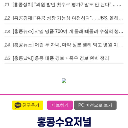
11
[홍콩정치] "의원 발언 횟수로 평가? 말도 안 된다"… 홍콩 입법회 의장의 일침
12
[홍콩경제] "홍콩 성장 가능성 여전하다"… UBS, 올해 홍콩 GDP 성장률 전망치 4.5%로 대폭 상향
13
[홍콩뉴스] 샤넬 명품 700여 개 몰래 빼돌려 수십억 챙긴 직원 4년~7년형 선고
14
[홍콩뉴스] 어린 두 자녀, 마약 성분 젤리 먹고 병원 이송… 어머니와 친척 체포
15
[홍콩날씨] 홍콩 태풍 경보 + 폭우 경보 완벽 정리
친구추가
제보하기
PC 버전으로 보기