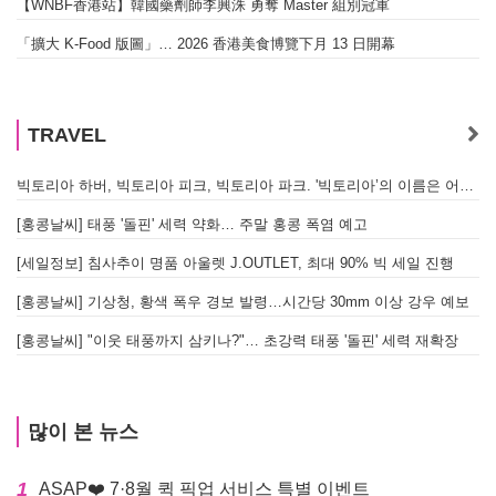
【WNBF香港站】韓國藥劑師李興洙 勇奪 Master 組別冠軍
「擴大 K-Food 版圖」… 2026 香港美食博覽下月 13 日開幕
TRAVEL
빅토리아 하버, 빅토리아 피크, 빅토리아 파크. '빅토리아’의 이름은 어떻게 온 걸까? - [이승권 원장의 생활칼럼]
[홍콩날씨] 태풍 '돌핀' 세력 약화… 주말 홍콩 폭염 예고
[세일정보] 침사추이 명품 아울렛 J.OUTLET, 최대 90% 빅 세일 진행
[홍콩날씨] 기상청, 황색 폭우 경보 발령…시간당 30mm 이상 강우 예보
[홍콩날씨] "이웃 태풍까지 삼키나?"… 초강력 태풍 '돌핀' 세력 재확장
많이 본 뉴스
1
ASAP❤️ 7·8월 퀵 픽업 서비스 특별 이벤트