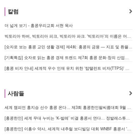
칼럼
더 넓게 보기 - 홍콩우리교회 서현 목사
빅토리아 하버, 빅토리아 피크, 빅토리아 파크. '빅토리아’의 이름은 어떻게 온 걸까? - [이승권 원장의 생활칼럼]
[숫자로 보는 홍콩 교민 생활 경제] 제4회: 홍콩의 금융 — 지표 및 환율, MPF 운영 현황
[기획특집] 숫자로 읽는 홍콩 경제 트렌드 제7회 홍콩 문화·창의 산업의 구조와 분야별 동향
[홍콩 비자 안내] 세계적 우수 인재 유치 위한 ‘탑탤런트 비자(TTPS)’ 주요 요건
사람들
세계 챔피언 홍지승 선수 홍콩 온다… 제3회 홍콩한인팔씨름대회 9월 12일 개최
[
[홍콩한인] 세계 무대 누비는 ‘K-발레’ 비결 홍콩서 연다… 정발레스튜디오 개원
[홍콩한인] 이흥수 약사, 세계적 내추럴 보디빌딩 대회 WNBF 홍콩서 '마스터 부문 1위' 기염