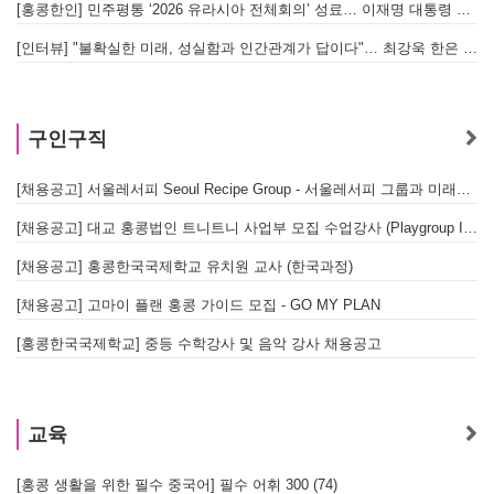
[홍콩한인] 민주평통 ‘2026 유라시아 전체회의’ 성료… 이재명 대통령 참석으로 의미 더해
[인터뷰] "불확실한 미래, 성실함과 인간관계가 답이다"… 최강욱 한은 부소장이 청소년들에게 전하는 응원
구인구직
[채용공고] 서울레서피 Seoul Recipe Group - 서울레서피 그룹과 미래를 함께할 유능한 인재를 모십니다
[채용공고] 대교 홍콩법인 트니트니 사업부 모집 수업강사 (Playgroup Instructor)
[채용공고] 홍콩한국국제학교 유치원 교사 (한국과정)
[채용공고] 고마이 플랜 홍콩 가이드 모집 - GO MY PLAN
[홍콩한국국제학교] 중등 수학강사 및 음악 강사 채용공고
교육
[홍콩 생활을 위한 필수 중국어] 필수 어휘 300 (74)