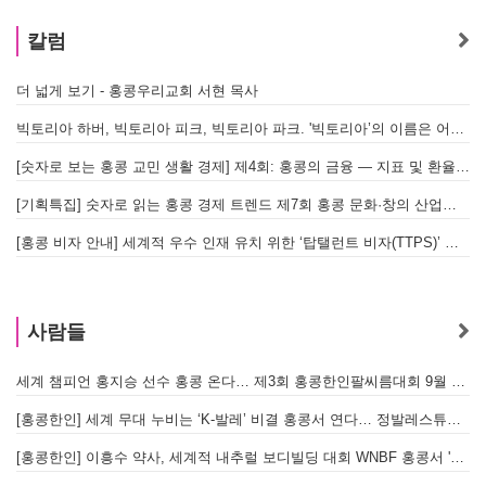
칼럼
더 넓게 보기 - 홍콩우리교회 서현 목사
빅토리아 하버, 빅토리아 피크, 빅토리아 파크. '빅토리아’의 이름은 어떻게 온 걸까? - [이승권 원장의 생활칼럼]
[숫자로 보는 홍콩 교민 생활 경제] 제4회: 홍콩의 금융 — 지표 및 환율, MPF 운영 현황
[기획특집] 숫자로 읽는 홍콩 경제 트렌드 제7회 홍콩 문화·창의 산업의 구조와 분야별 동향
[홍콩 비자 안내] 세계적 우수 인재 유치 위한 ‘탑탤런트 비자(TTPS)’ 주요 요건
사람들
세계 챔피언 홍지승 선수 홍콩 온다… 제3회 홍콩한인팔씨름대회 9월 12일 개최
[
[홍콩한인] 세계 무대 누비는 ‘K-발레’ 비결 홍콩서 연다… 정발레스튜디오 개원
[홍콩한인] 이흥수 약사, 세계적 내추럴 보디빌딩 대회 WNBF 홍콩서 '마스터 부문 1위' 기염