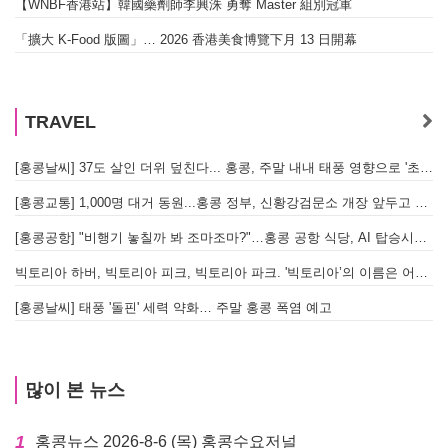
【WNBF香港站】韓國藥劑師李興洙 勇奪 Master 組別冠軍
「擴大 K-Food 版圖」… 2026 香港美食博覽下月 13 日開幕
TRAVEL
[홍콩날씨] 37도 살인 더위 덮친다... 홍콩, 주말 내내 태풍 영향으로 '초비상'
[홍콩교통] 1,000명 대거 동원...홍콩 정부, 신황강검문소 개장 앞두고 실전 훈련 돌입
[홍콩공항] "비행기 놓칠까 봐 조마조마?"…홍콩 공항 식당, AI 탑승시간 계산해 메뉴 추천해 준다
빅토리아 하버, 빅토리아 피크, 빅토리아 파크. '빅토리아’의 이름은 어떻게 온 걸까? - [이승권 원장의 생활칼럼]
[홍콩날씨] 태풍 '돌핀' 세력 약화… 주말 홍콩 폭염 예고
많이 본 뉴스
1
홍콩뉴스 2026-8-6 (목) 홍콩수요저널