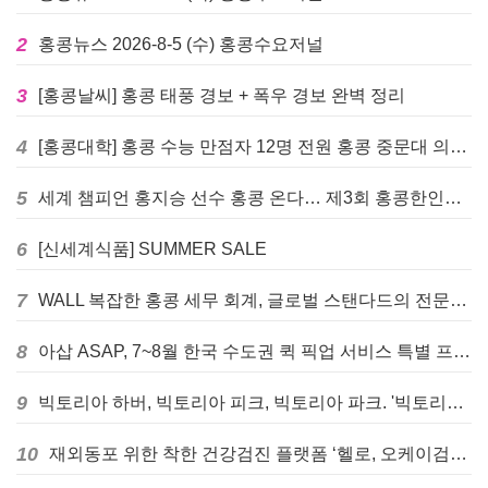
2
홍콩뉴스 2026-8-5 (수) 홍콩수요저널
3
[홍콩날씨] 홍콩 태풍 경보 + 폭우 경보 완벽 정리
4
[홍콩대학] 홍콩 수능 만점자 12명 전원 홍콩 중문대 의대 진학
5
세계 챔피언 홍지승 선수 홍콩 온다… 제3회 홍콩한인팔씨름대회 9월 12일 개최
6
[신세계식품] SUMMER SALE
7
WALL 복잡한 홍콩 세무 회계, 글로벌 스탠다드의 전문가들이 답을 드립니다! - 법인설립, 회계, 감사
8
아삽 ASAP, 7~8월 한국 수도권 퀵 픽업 서비스 특별 프로모션 실시
9
빅토리아 하버, 빅토리아 피크, 빅토리아 파크. '빅토리아’의 이름은 어떻게 온 걸까? - [이승권 원장의 생활칼럼]
10
재외동포 위한 착한 건강검진 플랫폼 ‘헬로, 오케이검진’ 서비스 개시