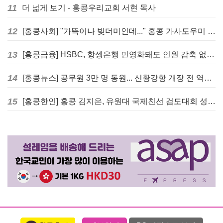
11
더 넓게 보기 - 홍콩우리교회 서현 목사
12
[홍콩사회] "가뜩이나 빚더미인데..." 홍콩 가사도우미 대출 전면 금지 촉구
13
[홍콩금융] HSBC, 항셍은행 민영화돼도 인원 감축 없다... 독립 브랜드 유지
14
[홍콩뉴스] 공무원 3만 명 동원... 신황강항 개장 전 역대급 훈련 실시
15
[홍콩한인] 홍콩 김지은, 유원대 국제친선 검도대회 성인단체전 우승