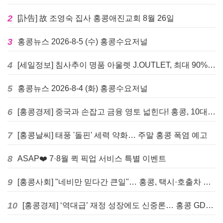
2
[訃告] 故 조영숙 집사 홍콩애진교회 8월 26일
3
홍콩뉴스 2026-8-5 (수) 홍콩수요저널
4
[세일정보] 침사추이 명품 아울렛 J.OUTLET, 최대 90% 빅 세일 진행
5
홍콩뉴스 2026-8-4 (화) 홍콩수요저널
6
[홍콩경제] 중국과 손잡고 금융 영토 넓힌다! 홍콩, 10대 신규 정책 발표
7
[홍콩날씨] 태풍 '돌핀' 세력 약화… 주말 홍콩 폭염 예고
8
ASAP❤️ 7·8월 퀵 픽업 서비스 특별 이벤트
9
[홍콩사회] "네비만 믿다간 큰일"… 홍콩, 택시·호출차 통합 시험 도입하며 규제 본격화
10
[홍콩경제] ‘역대급’ 재정 성장에도 신중론… 홍콩 GDP 전망 상향 속 “지정학적 리스크 경계”