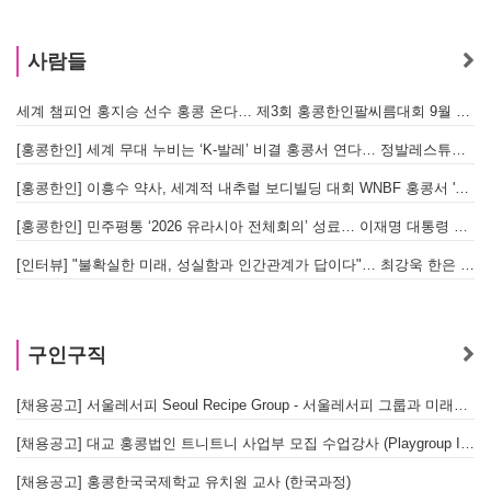
사람들
세계 챔피언 홍지승 선수 홍콩 온다… 제3회 홍콩한인팔씨름대회 9월 12일 개최
[홍콩한인] 세계 무대 누비는 ‘K-발레’ 비결 홍콩서 연다… 정발레스튜디오 개원
[홍콩한인] 이흥수 약사, 세계적 내추럴 보디빌딩 대회 WNBF 홍콩서 '마스터 부문 1위' 기염
[홍콩한인] 민주평통 ‘2026 유라시아 전체회의’ 성료… 이재명 대통령 참석으로 의미 더해
[인터뷰] "불확실한 미래, 성실함과 인간관계가 답이다"… 최강욱 한은 부소장이 청소년들에게 전하는 응원
구인구직
[채용공고] 서울레서피 Seoul Recipe Group - 서울레서피 그룹과 미래를 함께할 유능한 인재를 모십니다
[채용공고] 대교 홍콩법인 트니트니 사업부 모집 수업강사 (Playgroup Instructor)
[채용공고] 홍콩한국국제학교 유치원 교사 (한국과정)