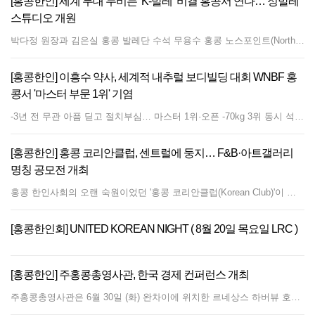
[홍콩한인] 세계 무대 누비는 ‘K-발레’ 비결 홍콩서 연다… 정발레
스튜디오 개원
박다정 원장과 김은실 홍콩 발레단 수석 무용수 홍콩 노스포인트(North Point)에 한국의 체계적인 예중·예고 엘리트 발레 교육 시스템을 도입한 정발레스튜디오(JB Studio and Company)가 새롭게 문을 연다. 최근 파리 오페라 발레단, 마린스키 발레단, 아메리칸 발레 시어터 등 세계 유수의 발레단에서 한국 무용수들이 맹활약하는 가운데, 이번 스튜디오 개원은 홍콩 현지에서도 세계적 수준의 K-발레 교육 인프라를 직접 경험할 수 있는 계기가 될 것으로 기대된다. 정발레스튜디오 박다정(Park Da-jung) 원장 정발레스튜디오 박다정(Park Da-jung) 원장은 "한국 명문 예체능 중·고등학교의 교육과정을 기반으로 홍콩에 엄격하고 체계적인 발레 교육 방식을 도입하겠다는 명확한 비전을 가지고 스튜디오를 설립했다"며 "무대 공연 경험과 무대 뒤 학생 지도 및 훈련 전반에 걸친 경험을 바탕으로 홍콩 발레 커뮤니티에 전문성을 나눌 수 있게 되어 영광"이라고 전했다. 스튜디오의 핵심 커리큘럼은 정통 바가노바 메서드(Authentic Vaganova)를 바탕으로 한다. 인체 해부학 및 정확한 근육 사용에 중점을 둔 과학적 지도법을 적용해 부상 없이 바른 턴아웃과 코어 밸런스를 다지도록 돕는다. 또한 체형 교정부터 정교한 토슈즈(Pointe) 워크까지 이어지는 단계별 로드맵을 제공하며, 클래식 발레와 컨템포러리 댄스를 결합해 해외 명문 발레학교 및 프로 발레단 입단을 체계적으로 대비시킨다. 정발레스튜디오에는 박다정 원장으로부터 사사받고 선화예술중·고등학교와 독일 존 크랑코 스쿨(John Cranko School)을 거쳐 우루과이 국립발레단(Ballet Nacional del Sodre)에서 활약한 바 있는 김은실(Kim Eun-sil) 홍콩 발레단 수석 무용수(Senior Soloist)가 마스터로 참여한다. 정발레스튜디오는 취미 클래스와 전문 무용수 양성 과정을 명확히 구분하여, 국제 콩쿠르 입상이나 명문 유학을 목표로 하는 학생들에게 1:1 맞춤 교정과 고밀도 피드백을 제공한다. 수업은 7세 이상 연령 및 역량에 맞춰 기초반부터 사전 집중반, 집중반, 개인 레슨 등으로 세분화되어 운영된다. 박다정 원장은 "단지 발레 교육에만 머무르지 않고 다양한 프로젝트와 무대 공연을 통해 다문화가 어우러진 홍콩에 한국 발레의 매력을 전하고 싶다"고 전했다. 또 "예술이 가진 무한한 영향력을 다양한 방식으로 증명해 보이고 싶다. 홍콩에서 펼쳐갈 다채롭고 흥미로운 예술적 여정이 벌써부터 무척 기대된다"고 덧붙였다. [박다정 원장 주요 이력] 선화예술고등학교 졸업 이화여자대학교 졸업 (발레 전공) 유니버설 발레단 단원 활동 줄리아 발레아카데미 전 부원장 (서울, 유니버설 발레단 산하) 러시아 바가노바 교수법(Vaganova Method) 1~6단계 정교사 자격 보유 [학원 위치 및 문의] 주소: 6/F, 228 Electric Road, North Point, Hong Kong WhatsApp: +852 7074 2216 웹사이트: jbstudiohk.com 인스타그램: @jbstudio_hk 글/사진 손정호 편집장 사진 정발레스튜디오 제공
[홍콩한인] 이흥수 약사, 세계적 내추럴 보디빌딩 대회 WNBF 홍
콩서 '마스터 부문 1위' 기염
-3년 전 무관 아픔 딛고 절치부심… 마스터 1위·오픈 -70kg 3위 동시 석권 홍콩 한인 사회에서 약사로 활동 중인 이흥수 씨가 세계적인 내추럴 보디빌딩 대회인 'WNBF(World Natural Bodybuilding Federation) 홍콩' 대회에서 마스터 부문 1위를 차지하며 화려한 피날레를 장식했다. 이흥수 약사는 지난 7월 25일(토) 홍콩 사이샤(Sai Sha)에 위치한 고파크 드림랜드(Go Park Dreamland)에서 열린 'WNBF HK 레전드 프로 2(WNBF HK Legend Pro 2)' 대회에 출전해 마스터 부문(40세 이상) 1위와 오픈 -70kg 이하 체급 3위를 동시에 석권하는 쾌거를 이루었다. WNBF는 약물 복용 없이 순수 운동과 식단으로만 겨루는 세계 최고의 권위와 인기를 자랑하는 내추럴 보디빌딩 단체다. 이 약사는 3년 전 동일한 대회에 도전했으나 준비 부족으로 아쉽게 수상에 실패했던 경험이 있다. 이후 이번 무대를 마지막으로 당분간 본업과 가정에 더욱 충실하겠다는 결심을 하고, 지난 1년간 절치부심하며 전력을 다해 재도전을 준비해 왔다. 특히 이번 시즌을 위해 홍콩의 유명 현지 코치와 손을 잡고 혹독한 훈련을 버텨낸 이 약사는 무대 위에서 목표로 했던 압도적인 수준의 강력한 다이어트 상태와 최상의 컨디셔닝을 선보여 현지 심사위원들과 관객들의 시선을 단숨에 사로잡았다. 두 개의 메달을 목에 건 그는 무대 위에서 태극기를 펼쳐 들며 대한민국의 자부심을 널리 알렸다. ㅁ 대회 당일 홍콩 현지는 태풍이 접근하는 악천후 속이었으나, 이 약사를 응원하기 위한 한인 동포들의 열기는 뜨거웠다. NRG 태권도 노래(No Rae) 대표를 비롯해 거상 이상은 대표 내외 등 한인 인사들이 경기장을 직접 찾아 열띤 응원전을 펼치며 힘을 보탰다. 이흥수 약사는 "1년 동안 쏟아부은 노력이 좋은 결실로 이어져 기쁘다"며 "함께 응원해 준 한인 사회와 가족들에게 감사하다"고 소감을 전했다.
[홍콩한인] 홍콩 코리안클럽, 센트럴에 둥지… F&B·아트갤러리
명칭 공모전 개최
홍콩 한인사회의 오랜 숙원이었던 '홍콩 코리안클럽(Korean Club)'이 센트럴(Central) 중심가에 새 보금자리를 마련하고 본격적인 개장 준비에 나섰다. 코리안클럽 준비위원회 측은 홍콩 센트럴 퀸즈로드 센트럴 80번지(80 Queen's Road Central, Central)에 위치한 '에이치 퀸즈 빌딩(H Queen's Building)' 20층에 대한 임대차 계약을 완료했다고 밝혔다. 이번 공간 마련을 계기로 올 8월 말부터 본격적인 인테리어 공사에 착수하며, 오는 2026년 12월 중순 정식 오픈을 목표로 하고 있다. 코리안클럽은 단순한 한인 모임 공간을 넘어 홍콩 내 한국 문화와 예술, 미식, 그리고 교류의 중심지 역할을 담당할 예정이다. 이를 위해 준비위원회는 클럽을 대표할 식음료(F&amp;B) 레스토랑 및 바(Bar)와 아트갤러리(Arts Gallery)의 이름을 지정하기 위한 대시민 공모전을 개최한다. 이번 공모전은 크게 두 개 부문으로 나뉜다. 첫 번째 'F&amp;B 레스토랑 &amp; 바 부문'은 전통 한식과 파인 다이닝을 선사하고 저녁에는 감각적인 바 분위기를 연출할 공간의 명칭을 모집한다. 두 번째 '아트갤러리 부문'은 한국 근현대 미술품 및 공예품, 신진 작가들의 작품과 더불어 홍콩 및 중국 작가들의 작품을 전시할 문화 교류 공간의 이름을 모집한다. 각 부문별 시상 내역은 대상 3,000홍콩달러, 1등 2,000홍콩달러, 2등 1,000홍콩달러가 각각 수여될 예정이다. 아울러 코리안클럽은 홍콩 현지인 및 외국인을 대상으로 한 정식 회원 모집에 앞서, 홍콩 교민을 대상으로 회원권을 한정 수량 선공개 모집한다. 코리안클럽 준비위원회 관계자는 "홍콩 거주 교민들에게 우선적으로 회원 가입 기회를 제공한 뒤 현지 및 외국인 회원 모집으로 확대할 계획"이라며 "홍콩 속 한국 문화를 함께 만들어갈 교민들의 많은 관심과 참여를 부탁드린다"고 전했다. [코리안클럽 홍콩 설립 준비위원회] 공모전 접수 및 회원권 문의는 이메일(koreanclubhk@gmail.com) 또는 카카오톡 아이디(justincho33)를 통해 가능하다.
[홍콩한인회] UNITED KOREAN NIGHT ( 8월 20일 목요일 LRC )
[홍콩한인] 주홍콩총영사관, 한국 경제 컨퍼런스 개최
주홍콩총영사관은 6월 30일 (화) 완차이에 위치한 르네상스 하버뷰 호텔(Renaissance Harbour View Hotel)에서 「한국경제 컨퍼런스: 글로벌 투자은행(IB)이 보는 하반기 한국 거시경제와 자본시장」 행사를 개최했다. 천성환 총영사대리는 인사말을 통해 “최근 홍콩을 포함한 글로벌 투자자들도 한국 경제와 자본시장에 많은 관심을 갖고 투자하고 있다. 한국 경제의 다양한 현안과 이슈를 글로벌 투자은행(IB)과 함께 짚어보고 국내 정책 당국에 유용한 제안이 많이 제시되기를 기대한다”고 전했다. 주제 발표 순서에서 Citi 김진욱 상무는 「하반기 글로벌 및 한국 경제 동향」에 대해, Nomura 박정우 상무는 「한국-대만 핵심산업 및 주식시장 비교」에 대해 발표했다. 패널토론 순서 1부에서는 「한국 거시경제의 성장, 수출, 환율, 금리 등 이슈」에 대해서 IB 하우스별 관점을 공유하였고, 2부에서는 「한국 주식시장 및 부동산 이슈」에 대해 외국계 금융기관의 평가 및 전망을 현장의 참석자들과 공유했다. 이날 행사에는 홍콩 진출 국내 금융기관과 외국계 금융기관 근무 한인 금융인, 지상사, 교민기업, 한인단체 관계자 등 약 80명이 참석했다.