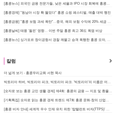
[홍콩뉴스] 외국인 금융 전문가들, 낮은 세율과 IPO 시장 회복에 홍콩으로 '대거 복귀'
[
[홍콩경제] "동남아 시장 확 뚫었다" 홍콩 쇼핑 페스티벌, 매출 대박 행진
[홍콩금융] "홍콩 보험 과세 폭탄"…중국, 해외 보험 수익에 20% 세금 부과로 관련주 급락
[홍콩날씨] 태풍 ‘돌핀’ 영향… 이번 주말 홍콩 최고 36도 폭염 비상
홍
[홍콩뉴스] 싱가포르 창이공항서 경찰 깨물고 승객 폭행한 홍콩 모자, 결국 감옥행
투
칼럼
더 넓게 보기 - 홍콩우리교회 서현 목사
태
빅토리아 하버, 빅토리아 피크, 빅토리아 파크. '빅토리아’의 이름은 어떻게 온 걸까? - [이승권 원장의 생활칼럼]
홍
[숫자로 보는 홍콩 교민 생활 경제] 제4회: 홍콩의 금융 — 지표 및 환율, MPF 운영 현황
글
[기획특집] 숫자로 읽는 홍콩 경제 트렌드 제7회 홍콩 문화·창의 산업의 구조와 분야별 동향
[홍콩 비자 안내] 세계적 우수 인재 유치 위한 ‘탑탤런트 비자(TTPS)’ 주요 요건