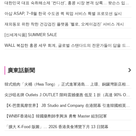
대한민국 대표 숙취해소제 ‘컨디션’, 홍콩 시장 본격 상륙… 왓슨스 입점 기념 할인 행사 진행
A
아삽 ASAP, 7~8월 한국 수도권 퀵 픽업 서비스 특별 프로모션 실시
재외동포 위한 착한 건강검진 플랫폼 ‘헬로, 오케이검진’ 서비스 개시
[신세계식품] SUMMER SALE
WALL 복잡한 홍콩 세무 회계, 글로벌 스탠다드의 전문가들이 답을 드립니다! - 법인설립, 회계, 감사
廣東話新聞
韓式燒肉「火桶（Hwa Tong）」正式進軍港島… 上環、銅鑼灣新店相繼開幕
尖沙咀名牌 Outlets J.OUTLET 限時震撼優惠 低至 1 折（高達 90% OFF）
【K-芭蕾風靡世界】 JB Studio and Company 在港開幕 引進韓國精英芭蕾教育系統
【WNBF香港站】韓國藥劑師李興洙 勇奪 Master 組別冠軍
「擴大 K-Food 版圖」… 2026 香港美食博覽下月 13 日開幕