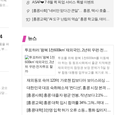
8
ASAP❤️ 7·8월 퀵 픽업 서비스 특별 이벤트
9
[홍콩사회] "네비만 믿다간 큰일"… 홍콩, 택시·호출차 통합 시험 도입…
10
[홍콩교육] "AI 도구 난립의 역습" 홍콩 학교들, 데이터 고립에 교육…
4
뉴스
투표하러 '왕복 1천600km' 재외국민, 2년뒤 우편·전자투표 할까
투표를 위해 왕복 1천600km를 이동해
야 하는 등 동포사회에서 줄곧 지적해온
재외국민의 참정권 보장 문제가 5일 정
부 합동 대통령 업무보고를 계기로 개선
에 속도를 낼 수 ...
재외동포 속여 123억 가로챈 캄보디아 보이스피싱 일당 검거
대한민국 대표 숙취해소제 ‘컨디션’, 홍콩 시장 본격 상륙… 왓슨스 입점…
[홍콩사회] 홍콩 대졸자 평균 연봉, 작년보다 2.1% 오른 33만 6천…
[홍콩교육] 홍콩 대학 입시 합격률 34% 그쳐...역대 최저
[홍콩대학] 1만명 입학 허가 오류 소동... 퉁화 칼리지 공식 사과