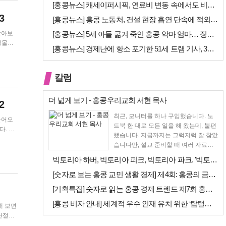
[홍콩뉴스] 캐세이퍼시픽, 연료비 변동 속에서도 비용 절감 위한 감편 계…
3
[홍콩뉴스] 홍콩 노동처, 건설 현장 흡연 단속에 적외선 드론 투입 검토
알아보
[홍콩뉴스] 5세 아들 굶겨 죽인 홍콩 악마 엄마… 징역 22년 중형 선…
[홍콩뉴스] 경제난에 항소 포기한 51세 트램 기사, 3세 여아 치사 혐…
칼럼
더 넓게 보기 - 홍콩우리교회 서현 목사
2
최근, 모니터를 하나 구입했습니다. 노
들어오
트북 한 대로 모든 일을 해 왔는데, 불편
했습니다. 지금까지는 그럭저럭 잘 참았
습니다만, 설교 준비할 때 여러 자료를
펴 놓고 보다...
빅토리아 하버, 빅토리아 피크, 빅토리아 파크. '빅토리아’의 이름은 어…
[숫자로 보는 홍콩 교민 생활 경제] 제4회: 홍콩의 금융 — 지표 및 …
[기획특집] 숫자로 읽는 홍콩 경제 트렌드 제7회 홍콩 문화·창의 산업…
[홍콩 비자 안내] 세계적 우수 인재 유치 위한 ‘탑탤런트 비자(TTPS…
니다.