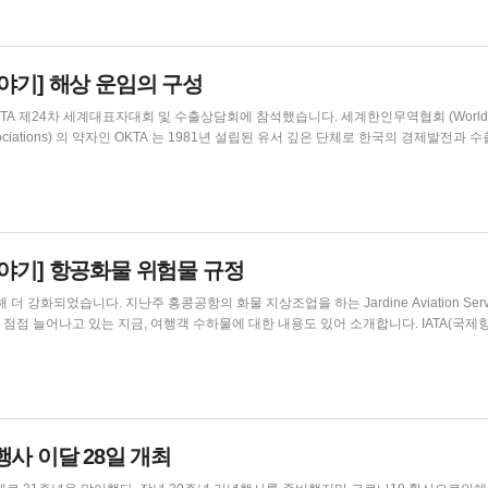
야기] 해상 운임의 구성
차 세계대표자대회 및 수출상담회에 참석했습니다. 세계한인무역협회 (World
ders Associations) 의 약자인 OKTA 는 1981년 설립된 유서 깊은 단체로 한국의 경제발전과
동포 경제인들로 구성된 단체입니다. 14개 통상으로 이루어진 세션에서 물류
영위하는 교포분들과...
야기] 항공화물 위험물 규정
강화되었습니다. 지난주 홍콩공항의 화물 지상조업을 하는 Jardine Aviation Serv
lations) 2023년 64번째 개정판에 위험물 운송에 대한 규정이 있으며, 홍콩법 384A장에
이 있습니다. 항공화물에서 규정하는 위험물이...
사 이달 28일 개최