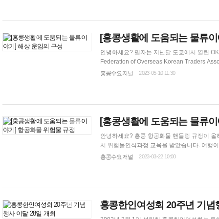
[
홍콩생활
에 도움되는 물류이
안녕하세요? 필자는 지난달 도쿄에서 열린 OKTA 제24
Federation of Overseas Korean Tra
을 위하여 전세계 67개국 142개 지회에서 7,000여명의 재외
홍콩수요저널
2023-05-10 11:30
도 한 통상 부분을 차지하고 전 세계 물류업을 
[
홍콩생활
에 도움되는 물류이
안녕하세요? 홍콩 항공화물 핸들링 규정이 올해 더 
서 위험물인식과정 교육을 받았습니다. 여행이 점점 늘어나고 있는 지금, 여행객 수하물에 대한 내용도 있어 소개합니다. IATA(국제항공운
수협회)의 DGR(Dangerous Goods Regu
홍콩수요저널
2023-03-22 10:00
(항공운송)(안전) 규정
홍콩한인여성회 20주년 기념행