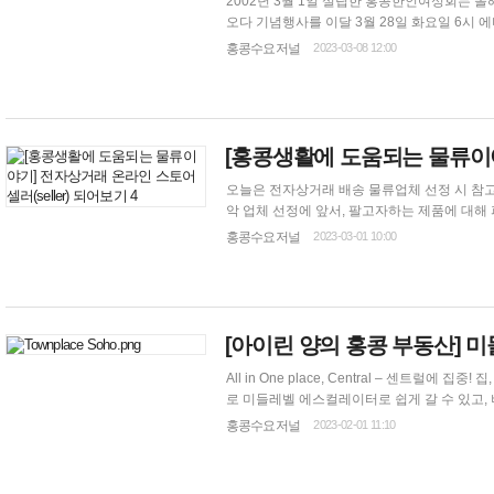
2002년 3월 1일 설립한 홍콩한인여성회는 올해로 21주년을 맞이했다. 작년 20주년 
오다 기념행사를 이달 3월 28일 화요일 6시 에버딘 마리나 클럽 그랜드
한인여성들의 홍콩생활 적응을 도모해왔다. 여성회는 지속적이고 풍부한 교육 및 문화 프로그램 기획을 통해 다양한 경험을 제공하고, 지역
홍콩수요저널
2023-03-08 12:00
사회와 연계한 기부활동을 통해 홍콩 커뮤니티와
[
홍콩생활
에 도움되는 물류이야
오늘은 전자상거래 배송 물류업체 선정 시 참고하면 좋
악 업체 선정에 앞서, 팔고자하는 제품에 대해 파악하는 것이 중요합니다. 1. 제품명 2. 제품의 HS 코드 3. 그 외 정보(단가, 개수, 무게, 부피,
구매사이트 등) 위의 정보는 한국 세관 통관 시 제품에 대해 필요한 정보이며, 제품 사입 시 구매처에 견적을 문의할 때 필요한 기본 정보이
홍콩수요저널
2023-03-01 10:00
기도 합니다. 운임의 구성 홍콩에서 
[아이린 양의 홍콩 부동산] 
All in One place, Central – 센트럴에 집중! 집, 사무실, 취미생활 Caine Road는 미들레벨에
로 미들레벨 에스컬레이터로 쉽게 갈 수 있고, 버스, 미니버스, 택시 등 
카페가 있고, 또한 슈퍼마켓이 가까운 거리여서 
홍콩수요저널
2023-02-01 11:10
직장과 가까운 집, 맛집 많은 소호, 금요일 저녁