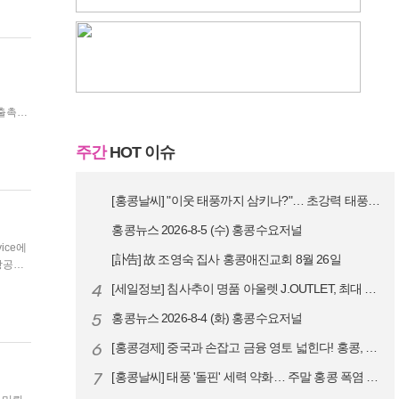
 수출촉진
주간
HOT 이슈
[홍콩날씨] "이웃 태풍까지 삼키나?"… 초강력 태풍 '돌핀' 세력 재확…
홍콩뉴스 2026-8-5 (수) 홍콩수요저널
ice에
[訃告] 故 조영숙 집사 홍콩애진교회 8월 26일
도 위험물
4
[세일정보] 침사추이 명품 아울렛 J.OUTLET, 최대 90% 빅 세일…
5
홍콩뉴스 2026-8-4 (화) 홍콩수요저널
6
[홍콩경제] 중국과 손잡고 금융 영토 넓힌다! 홍콩, 10대 신규 정책 …
7
[홍콩날씨] 태풍 '돌핀' 세력 약화… 주말 홍콩 폭염 예고