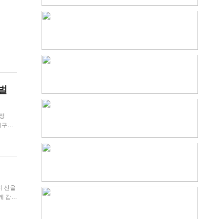
티벌
인기 발