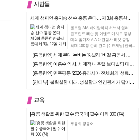
사람들
세계 챔피언 홍지승 선수 홍콩 온다… 제3회 홍콩한인팔씨름대회 9월 12…
센트럴 AIA 바이탈리티 허브서 열려…
원포인트 레슨 및 이벤트 매치도 풍성
대회 참가자 AIA 대관람차 티켓 증정 -
최대 100장 준비 완료 [수요저널] 한국...
[홍콩한인] 세계 무대 누비는 ‘K-발레’ 비결 홍콩서 연다… 정발레스튜…
[홍콩한인] 이흥수 약사, 세계적 내추럴 보디빌딩 대회 WNBF 홍콩서 …
[홍콩한인] 민주평통 ‘2026 유라시아 전체회의’ 성료… 이재명 대통령…
[인터뷰] "불확실한 미래, 성실함과 인간관계가 답이다"… 최강욱 한은 …
교육
[홍콩 생활을 위한 필수 중국어] 필수 어휘 300 (74)
푸통화 광동어