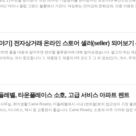
기념행사를 준비했지만 코로나19 확산으로인해 미뤄
 볼룸에서 가진다. 여성회는 언어강좌 문화강좌, 각종 이벤트 등으로
 긍정적인 소통을 도모하고, 한국의 이미지 제고에 기여...
기] 전자상거래 온라인 스토어 셀러(seller) 되어보기 
을 내용과 알아두면 편리할 물류용어에 대해 알아보겠습니다. 팔고자 하는 제품을 파
한국에 배송되는 전자상...
미들레벨, 타운플레이스 소호, 고급 서비스 아파트 렌트
서 시내 (센트럴)로의 접근성이 가장 좋은 곳으
교통편이 좋습니다. Caine Road는 소호와 아주 가까워 많은 식당과
장 보기에 수월한 장소로 미들레벨에서는 가장 인기 있는 거주지 중의 하나입니다. 센트럴
에 친구들과 펍에서...