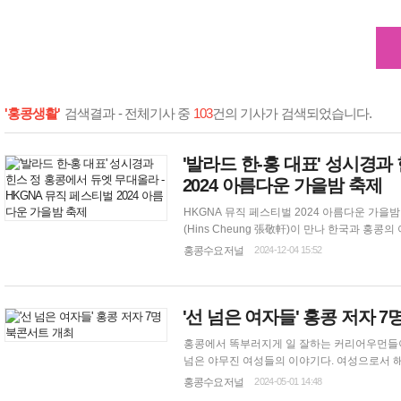
'홍콩생활'
검색결과 - 전체기사 중
103
건의 기사가 검색되었습니다.
'발라드 한-홍 대표' 성시경과
2024 아름다운 가을밤 축제
HKGNA 뮤직 페스티벌 2024 아름다운 가을밤 축제 지난 금요일 한국의 발라드 대표 성시경과 홍콩의 칸토팝 최정상의 
(Hins Cheung 張敬軒)이 만나 한국과 홍콩의 아름다운 화모
(WestK)에서 열린 HKGNA 뮤직 페스티벌에서
홍콩수요저널
2024-12-04 15:52
라드 곡을 부르며 팬심을 녹였다. 전날 한국에서
'선 넘은 여자들' 홍콩 저자 
홍콩에서 똑부러지게 일 잘하는 커리어우먼들이 모여특별한 책
넘은 야무진 여성들의 이야기다. 여성으로서 해외에서 인정받는 커리를 쌓은 것도 대단한데, 엄마 역할과 아내 역할까지도 똑부러지게 감당
하고 있다. 이들은 밤잠을 설쳐가며 홍콩에서의 삶을 글로 쏟아냈다. 홍콩에서 7명, 싱가포르에서 5명이 각자의 삶을 에피소드로 소개하고
홍콩수요저널
2024-05-01 14:48
있다. 지난 4월 24일 홍콩섬 셩완에 위치한 