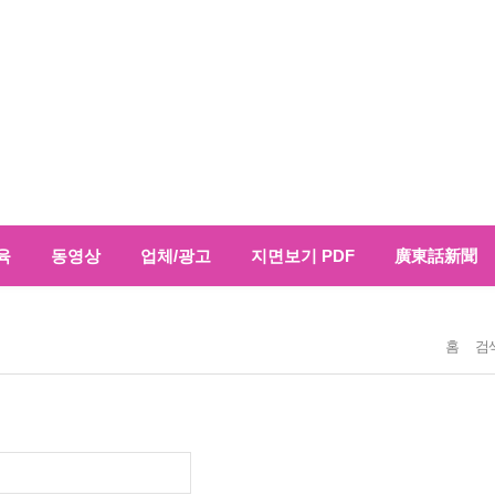
육
동영상
업체/광고
지면보기 PDF
廣東話新聞
홈
검