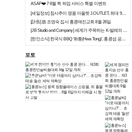
ASAP❤️ 7·8월 퀵 픽업 서비스 특별 이벤트
[세일정보] 침사추이 명품 아울렛 J.OUTLET, 최대 90% 빅 세일…
[訃告] 故 조영숙 집사 홍콩애진교회 8월 26일
[JB Studio and Company] 세계가 주목하는 K-발레의 비…
[한인소식] 한국식 BBQ ‘화통(Hwa Tong)’, 홍콩섬 공략 본격…
포토
세계 챔피언 홍지승…
[홍콩날씨] "이웃…
[홍콩뉴스] 몽콕 …