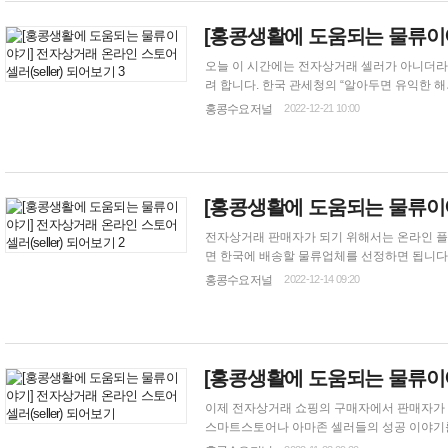
[
홍콩생활
에 도움되는 물류이야
오늘 이 시간에는 전자상거래 셀러가 아니더라
려 합니다. 한국 관세청의 “알아두면 유익한 해외직구통관 길라잡이” 를 참고해 작성하였습니다. 1. 해외직구 유형 직접배송-해외쇼핑몰에
서 직접 주문 결제 후 직접 배송받는 방식 배송대행-해외쇼핑몰에서 직접 주문 결제 후 배송대행지를 통해, 배송대행업체가 제품을 배송하
홍콩수요저널
2022-12-21 10:00
는 방식 구매대행-소비자가 구매대행업체에
[
홍콩생활
에 도움되는 물류이야
전자상거래 판매자가 되기 위해서는 온라인 플랫
면 한국에 배송할 물류업체를 선정하면 됩니다. 보통 배송 후 일주일 뒤 배송이 확정된 후 계정으로 판매비용과 배송비용이 들어옵니다.
럼 어떻게 온라인 스토어 셀러가 될 수 있는지 절차를 알아보겠습니다. 1. 한국사업자 vs
홍콩수요저널
2022-12-14 09:20
[
홍콩생활
에 도움되는 물류이야
이제 전자상거래 쇼핑의 구매자에서 판매자가 되어 보는 것은 어떨까요? 네이버나 유
스마트스토어나 아마존 셀러들의 성공 이야기를 많이 볼 수 있습니다. 연매출 250억 브랜
시간이 있었던 주부임에도 불구하고 ‘내가 불편