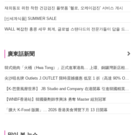
재외동포 위한 착한 건강검진 플랫폼 ‘헬로, 오케이검진’ 서비스 개시
[신세계식품] SUMMER SALE
WALL 복잡한 홍콩 세무 회계, 글로벌 스탠다드의 전문가들이 답을 드립니다! - 법인설립, 회계, 감사
廣東話新聞
韓式燒肉「火桶（Hwa Tong）」正式進軍港島… 上環、銅鑼灣新店相繼開幕
尖沙咀名牌 Outlets J.OUTLET 限時震撼優惠 低至 1 折（高達 90% OFF）
【K-芭蕾風靡世界】 JB Studio and Company 在港開幕 引進韓國精英芭蕾教育系統
【WNBF香港站】韓國藥劑師李興洙 勇奪 Master 組別冠軍
「擴大 K-Food 版圖」… 2026 香港美食博覽下月 13 日開幕
많이 본 뉴스