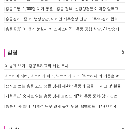
[홍콩교통] 1,000명 대거 동원...홍콩 정부, 신황강검문소 개장 앞두고 실전 훈련 돌입
[홍콩경제 ] 존 리 행정장관, 아세안 사무총장 면담… "무역·경제 협력 한층 강화한다"
[홍콩공항] "비행기 놓칠까 봐 조마조마?"…홍콩 공항 식당, AI 탑승시간 계산해 메뉴 추천해 준다
홍
칼럼
더 넓게 보기 - 홍콩우리교회 서현 목사
태
빅토리아 하버, 빅토리아 피크, 빅토리아 파크. '빅토리아’의 이름은 어떻게 온 걸까? - [이승권 원장의 생활칼럼]
홍
[숫자로 보는 홍콩 교민 생활 경제] 제4회: 홍콩의 금융 — 지표 및 환율, MPF 운영 현황
글
[기획특집] 숫자로 읽는 홍콩 경제 트렌드 제7회 홍콩 문화·창의 산업의 구조와 분야별 동향
[홍콩 비자 안내] 세계적 우수 인재 유치 위한 ‘탑탤런트 비자(TTPS)’ 주요 요건