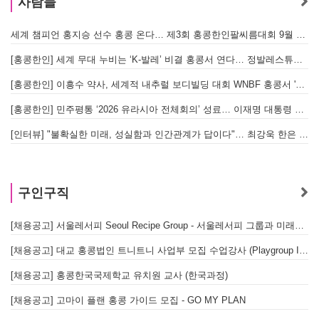
사람들
세계 챔피언 홍지승 선수 홍콩 온다… 제3회 홍콩한인팔씨름대회 9월 12일 개최
[홍콩한인] 세계 무대 누비는 ‘K-발레’ 비결 홍콩서 연다… 정발레스튜디오 개원
[홍콩한인] 이흥수 약사, 세계적 내추럴 보디빌딩 대회 WNBF 홍콩서 '마스터 부문 1위' 기염
[홍콩한인] 민주평통 ‘2026 유라시아 전체회의’ 성료… 이재명 대통령 참석으로 의미 더해
[인터뷰] "불확실한 미래, 성실함과 인간관계가 답이다"… 최강욱 한은 부소장이 청소년들에게 전하는 응원
구인구직
[채용공고] 서울레서피 Seoul Recipe Group - 서울레서피 그룹과 미래를 함께할 유능한 인재를 모십니다
[채용공고] 대교 홍콩법인 트니트니 사업부 모집 수업강사 (Playgroup Instructor)
[채용공고] 홍콩한국국제학교 유치원 교사 (한국과정)
[채용공고] 고마이 플랜 홍콩 가이드 모집 - GO MY PLAN