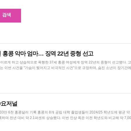
인 홍콩 악마 엄마… 징역 22년 중형 선고
르게 하고 상습적으로 폭행한 37세 홍콩 여성에게 징역 22년의 중형이 선고됐다. 고등법
 이번 사건을 "가슴이 찢어지고 비극적인 사건"으로 규정하며, 숨진 소년이 장기간에
지적했다. 또한 사회복지사들이 소년의 극심한 쇠약 상태와 발달 지연을 알아차리지 
라고 덧붙였다. 판사는 피고인의 행위가 순간적인 이성 상실이 아닌 모성애적 공감 능력을 완전히 상...
콩수요저널
 졸업생들이 2024/25 학년도에 평균 약 33만 6
센트 상승했다. 이번 인상 폭은 이전 학년도와 비교해 약 7,000 홍콩
달러(한화 약 7...