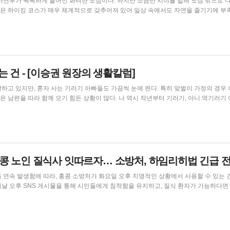
마천루가 빽빽하게 들어선 화려한 도심이다. 하지만 조금만 시야를 넓혀 도심 밖으로 
홍콩은 하이킹 코스가 매우 체계적으로 갖추어져 있어 일상 속에서도 자연을 즐기기에 부
인 코스들도 좋지만, 이번에는 조금 더 역동적인 경험을 위해 마온산 옹핑 캠프사이트
라미드 힐, 그리고 사이쿵 피어로 내려오는 코스를 선택했다. 산행의 시작점인 마온산 국립공원 BBQ 사이트는 마온산 MTR 역...
 건 - [이승권 원장의 생활칼럼]
하고 있지만, 혼자 사는 기러기 아빠들도 가끔씩 눈에 띈다. 특히 맞벌이 가정의 경우
 남편을 따라 함께 오기 힘든 상황이 많다. 나 역시 작년부터 기러기, 아니 역기러기
떨어져 나갔고, 재작년 말 아내도 두 남자 사이에서 한국에 있는 사람을 택해 처소를 옮
그렇다면 홍콩에서의 기러기 아빠 생활은 어떤 모습일까? 미래의 후보생들에게 참고가 되고자 이 글을 준비했다. ...
 홍콩 노인 질식사 잇따르자… 소방처, 하임리히법 긴급 
 연속 발생함에 따라, 홍콩 소방처가 화요일 오후 치명적인 상황에서 사용할 수 있는 
기도가 완전히 폐쇄되어 기침을 할 수 없는 경우, 즉시 구급차를 부르기 위해 999에 
동시에 하임리히법(Heimlich maneuver)을 시행하여 환자를 도와야 한다고 조언했다. 소방처가 공...