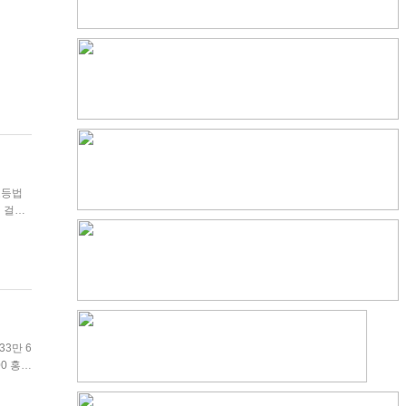
 걸쳐
못한 점