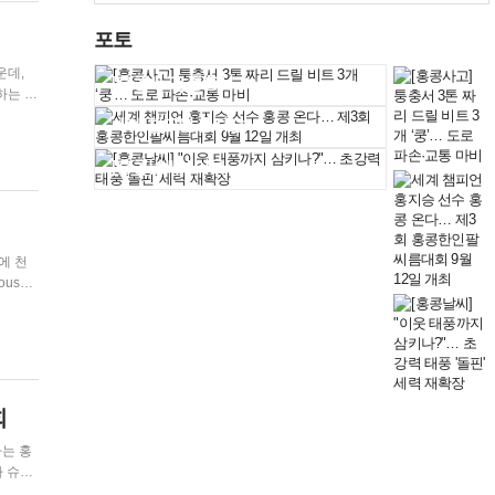
포토
[홍콩사고] 퉁충서…
하는 사
세계 챔피언 홍지승…
[홍콩날씨] "이웃…
회
는 홍
아 슈퍼