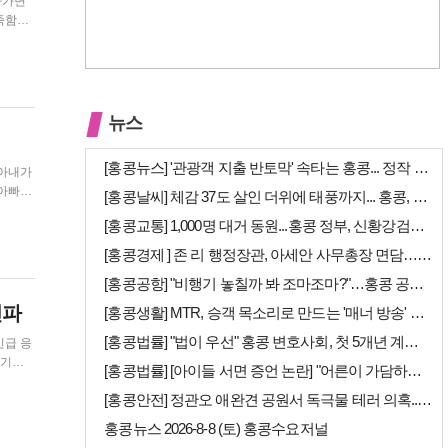
나가면
족함이
와 피
뉴스
[홍콩뉴스] '관광객 지출 반토막' 속타는 홍콩... 정작 홍콩인들은 지…
 아내가
 아빠가
[홍콩날씨] 체감 37도 살인 더위에 태풍까지... 홍콩, 주말 내내 '…
겼다.
[홍콩교통] 1,000명 대거 동원...홍콩 정부, 신황강검문소 개장 앞…
[홍콩경제 ] 존 리 행정장관, 아세안 사무총장 면담… "무역·경제 협력…
[홍콩공항] "비행기 놓칠까 봐 조마조마?"…홍콩 공항 식당, AI 탑승…
전파
[홍콩생활] MTR, 승객 목소리로 만드는 '매너 방송' 캠페인 시작
[홍콩법률] "법이 우선" 홍콩 변호사회, 첫 5개년 계획에 뼈 있는 권…
긴급 응
[홍콩법률] [아이들 서면 증언 논란] "어른이 가담하면 왜곡된다"… 홍…
전화하는
[홍콩안전] 정관오 애완견 공원서 독극물 테러 의혹... 홍콩 경찰 수사…
홍콩뉴스 2026-8-8 (토) 홍콩수요저널