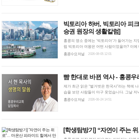
빅토리아 하버, 빅토리아 피크,
승권 원장의 생활칼럼]
홍콩의 명소 중에는 ‘빅토리아’가 들어가는 지
럼 빅토리아 여왕은 어떤 사람이었을까? 이에 대한 궁금증이 일어 알아보았다. 63년
영국 빅토리아 여왕(Alexandrina Victori
홍콩수요저널
2026-08-05 12:01
뺨 한대로 바뀐 역사 - 홍콩
제가 최근 읽은 “벌거벗은 한국사”라는 책에 나오는 이야기입니다. 1170년 음력 8월, 젊은 관료가
습을 보던 사람들이 마구 웃었습니다. 그날 저
였습니다. 심지어 왕조차 쫓겨났습니다. 무신들이
홍콩수요저널
2026-06-24 14:51
[학생탐방기] “자연이 주는 