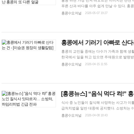
홍콩 하면 가장 먼저 떠오르는 이미지는 단연 
푸른 산과 바다를 아주 쉽게 만날 수 있다. 
없다. 드래곤스백이나 더 피크처럼 이미 대중적
홍콩수요저널
2026-05-07 19:27
홍콩에서 기러기 아빠로 산다는
홍콩의 교민들 중에는 다수가 가족과 함께 생활
한국에서 일을 하고 있으면 주재원으로 발령받은
되었다. 아들이 먼저 한국에 대학을 다니면서 
홍콩수요저널
2026-04-15 11:55
[홍콩뉴스] “음식 먹다 컥!”
식사 중 노인들이 질식해 사망하는 사고가 이틀
급처치법을 일반 대중에 공지했다. 소방처는 이날 오후 SNS 게시물을 통해 시민들에게 침착함을 유지하고, 질식 환자가 가능하다면 기침
을 하도록 유도할 것을 당부했다. 만약 환자의 
홍콩수요저널
2026-04-08 18:43