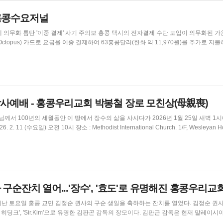
) 홍콩수요저널
' 사기 주의보 홍콩 택시의 전자결제 수단 도입이 의무화된 가운데,
topus) 카드로 요금을 이중 결제하여 63홍콩달러(한화 약 11,970원)를 추가로 지불
왐포아(Whampoa)에서 코즈웨이베이
 그녀는 당초 비자(Visa) 카드로...
사예배 - 홍콩우리교회 박봉철 장로 모친상(母親喪)
구순잔치 열어...'장수', '효도'로 유명해진 홍콩우리교
 토요일 홍콩 교민 김정순 권사의 구순 생일을 축하하는 잔치를 열었다. 김정순 권사
크', 'Sir.Kim'으로 유명한 김판곤 감독의 장모이다. 김판곤 감독은 현재 말레이시
흔 집사와 두 자녀, 장모는 홍콩에 여전히 거주하고 있다. 이날 감사예배를 인도한