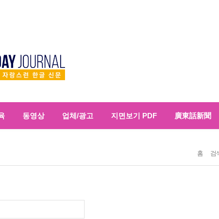
육
동영상
업체/광고
지면보기 PDF
廣東話新聞
홈
검