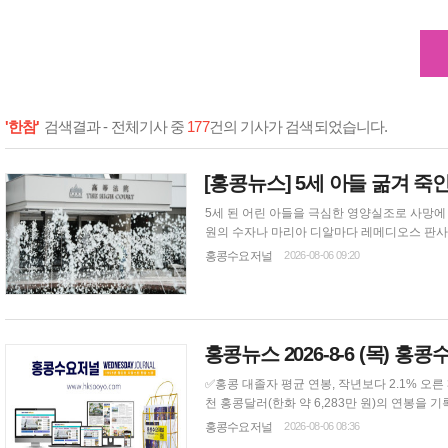
'한참'
검색결과 - 전체기사 중
177
건의 기사가 검색되었습니다.
[홍콩뉴스] 5세 아들 굶겨 죽
5세 된 어린 아들을 극심한 영양실조로 사망에 이
원의 수자나 마리아 디알마다 레메디오스 판사는
지속적이고 폭력적인 학대를 견뎌내야 했다고 
홍콩수요저널
2026-08-06 09:20
은 믿기 힘든 일이
홍콩뉴스 2026-8-6 (목) 홍
✅홍콩 대졸자 평균 연봉, 작년보다 2.1% 오른 33만 6천 홍콩달러 기록 홍콩의 8개 공립 대학
천 홍콩달러(한화 약 6,283만 원)의 연봉을 기록하며 전년 대비 약 2.1퍼
달러(한화 약 130만 원) 늘어난 수치다. 대학별로는 홍콩대학교 졸업생이 약 40만 홍콩달러(한화 약 7,480만 원)로 가장 높은 평균 연봉을
홍콩수요저널
2026-08-06 08:36
기록했으며, 중문대학교 졸업생이 39만 9천 홍콩