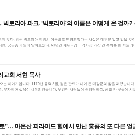
 빅토리아 파크. '빅토리아’의 이름은 어떻게 온 걸까? -
명이 많다. 영국 빅토리아 여왕의 이름으로 명명되었다는 사실은 대부분 알고 있을 것이
간 재위 - 영국 역사상 가장 긴 통치를 한 빅토리아 여왕
a)은 1837년 6월 20일부터 1901년까지 63년 216일간 재위했다. 영국 역사상 가장 긴 통치
기록한 군주(엘리자베스 2세 이전)로, 빅토리아 시대를 상징한다. ...
우리교회 서현 목사
 나이 든 대장군의 뺨을 때렸습니다. 그 모
녁, 무자비한 살육이 시작되었습니다. 웃었던 사람들이 죽임당하고, 궁궐 안 곳곳에 시
 일으킨 반란이었기에 ‘무신정변’이라고 하는 이 사건 이후, 고려는 무려 100여 년
이 지배하는 나라가 됩니다. 어떻게 된 일일까요? 고려에서는 무반과 문반을 합해 양반이라고 불렀습니다....
위로”… 마온산 피라미드 힐에서 만난 홍콩의 또 다른 얼