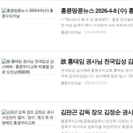
홍콩땅콩뉴스 2026-4-8 (수
✅ "택시비가 왜 두 번 결제돼?"... 홍콩 전자결제 의무화 틈탄 '이중 결제
한 여성 승객이 택시 기사에게 속아 옥토퍼스(Oc
건이 발생해 주의가 요구된다고 홍콩 성도일보가 7일 보도했다. 이 승객은 지난 4월 6일 새벽, 
홍콩수요저널
2026-04-08 05:02
(Causeway Bay)로 가기 위해 택시에 탑승했다.
故 홍태임 권사님 천국입성 감
천국입성 감사예배 홍콩우리교회 홍태임 권사님께서 100년의 세월동안 이 땅에서 장수의 삶을 사시다가 2026년 1월 25일 새벽 1시에 천
국에 입성하셨습니다. 감사예배 일정 일시 : 2026. 2. 11 (수요일) 오전 10시 장소 : Methodist International Church. 1/F, Wesleyan House,
271 Queen's Road East, Wan Chai 가족관계 : 박봉철 장로 (배우자: 김영이 권사) 모친 예배집례 : 홍콩우리교회 공동담임 목사 전진휘 목
홍콩수요저널
2026-02-02 10:38
사, ...
김판곤 감독 장모 김정순 권사 
홍콩우리교회(공동담임목사 전진휘·서현)는 지난
콩축구 국가대표 감독직을 역임하면서 '홍콩의 히딩
리그의 슬랑오르 FC의 사령탑을 맡고 있지만, 아내 홍정