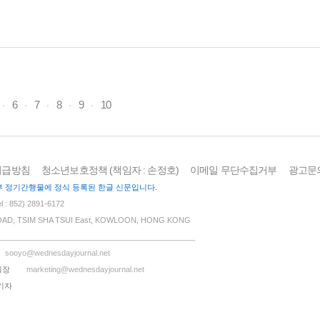
교사님으로부터 복음을 듣고 영접을 시작한 모태신앙으로 자라셨다...
6
7
8
9
10
취급방침
청소년보호정책 (책임자 : 손정호)
이메일 무단수집거부
광고문
 홍콩정부 정기간행물에 정식 등록된 한글 신문입니다.
: 852) 2891-6172
OAD, TSIM SHA TSUI East, KOWLOON, HONG KONG
______________________________________________
sooyo@wednesdayjournal.net
실장
marketing@wednesdayjournal.net
집기자