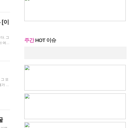
 [이
다. 그
주간
HOT 이슈
 기간을
체가 쌓
간 무신
굴