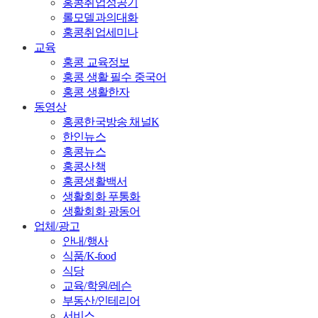
홍콩취업성공기
롤모델과의대화
홍콩취업세미나
교육
홍콩 교육정보
홍콩 생활 필수 중국어
홍콩 생활한자
동영상
홍콩한국방송 채널K
한인뉴스
홍콩뉴스
홍콩산책
홍콩생활백서
생활회화 푸통화
생활회화 광동어
업체/광고
안내/행사
식품/K-food
식당
교육/학원/레슨
부동산/인테리어
서비스