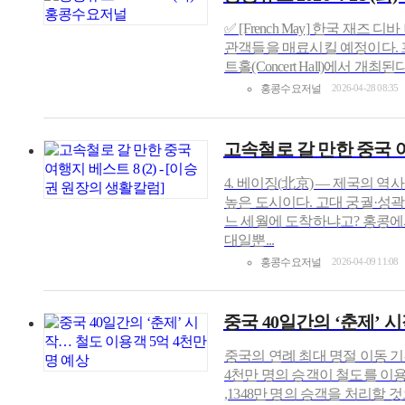
✅ [French May] 한국 재
관객들을 매료시킬 예정이다. 프렌치 
트홀(Concert Hall)에서 개
홍콩수요저널
2026-04-28 08:35
고속철로 갈 만한 중국 여행
4. 베이징(北京) — 제국의 
높은 도시이다. 고대 궁궐·성
느 세월에 도착하냐고? 홍콩에서
대일뿐...
홍콩수요저널
2026-04-09 11:08
중국 40일간의 ‘춘제’ 
중국의 연례 최대 명절 이동 기간인
4천만 명의 승객이 철도를 이용
,1348만 명의 승객을 처리할 