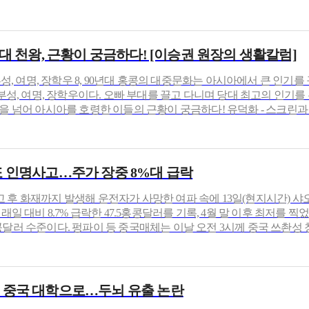
대 천왕, 근황이 궁금하다! [이승권 원장의 생활칼럼]
곽부성, 여명, 장학우 8, 90년대 홍콩의 대중문화는 아시아에서 큰 인
곽부성, 여명, 장학우이다. 오빠 부대를 끌고 다니며 당대 최고의 인기를
을 넘어 아시아를 호령한 이들의 근황이 궁금하다! 유덕화 - 스크린과 
또 인명사고…주가 장중 8%대 급락
 후 화재까지 발생해 운전자가 사망한 여파 속에 13일(현지시간) 
래일 대비 8.7% 급락한 47.5홍콩달러를 기록, 4월 말 이후 최저를 찍
08홍콩달러 수준이다. 펑파이 등 중국매체는 이날 오전 3시께 중국 쓰촨성
제재' 중국 대학으로…두뇌 유출 논란