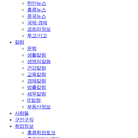
한인뉴스
홍콩뉴스
중국뉴스
국제·경제
코트라정보
투고/기고
칼럼
문학
생활칼럼
생명의말씀
건강칼럼
교육칼럼
경제칼럼
법률칼럼
세무칼럼
IT칼럼
부동산정보
사람들
구인구직
취업정보
홍콩취업토크