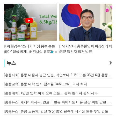
[TV] 환경부 "쓰레기 지정 봉투 튼튼
[TV] 제53대 홍콩한인회 회장선거 탁
하다" 영상 공개.. 허위사실 유포자
연균 당선자 정견 발표
경찰에 조사 의뢰할 듯
뉴스
[홍콩사회] 홍콩 대졸자 평균 연봉, 작년보다 2.1% 오른 33만 6천 홍콩달러 기록
[
[홍콩교육] 홍콩 대학 입시 합격률 34% 그쳐...역대 최저
[홍콩대학] 1만명 입학 허가 오류 소동... 퉁화 칼리지 공식 사과
[
[홍콩뉴스] 캐세이퍼시픽, 연료비 변동 속에서도 비용 절감 위한 감편 계획 없어
[
[홍콩뉴스] 홍콩 노동처, 건설 현장 흡연 단속에 적외선 드론 투입 검토
[