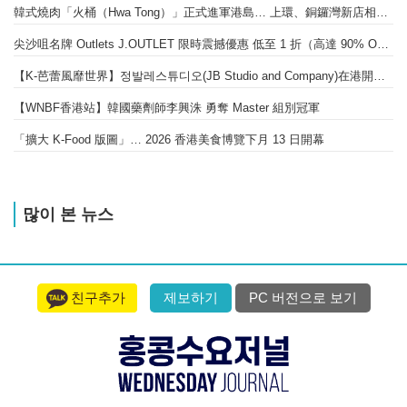
韓式燒肉「火桶（Hwa Tong）」正式進軍港島… 上環、銅鑼灣新店相繼開幕
尖沙咀名牌 Outlets J.OUTLET 限時震撼優惠 低至 1 折（高達 90% OFF）
【K-芭蕾風靡世界】정발레스튜디오(JB Studio and Company)在港開幕 引進韓國精英芭蕾教育系統
【WNBF香港站】韓國藥劑師李興洙 勇奪 Master 組別冠軍
「擴大 K-Food 版圖」… 2026 香港美食博覽下月 13 日開幕
많이 본 뉴스
친구추가
제보하기
PC 버전으로 보기