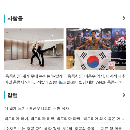
사람들
[홍콩한인] 세계 무대 누비는 ‘K-발레’
[홍콩한인] 이흥수 약사, 세계적 내추
비결 홍콩서 연다… 정발레스튜디오
럴 보디빌딩 대회 WNBF 홍콩서 '마
개원
스터 부문 1위' 기염
칼럼
더 넓게 보기 - 홍콩우리교회 서현 목사
태
빅토리아 하버, 빅토리아 피크, 빅토리아 파크. '빅토리아’의 이름은 어떻게 온 걸까? - [이승권 원장의 생활칼럼]
홍
[숫자로 보는 홍콩 교민 생활 경제] 제4회: 홍콩의 금융 — 지표 및 환율, MPF 운영 현황
글