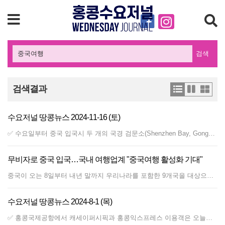
검색
검색결과
수요저널 땅콩뉴스 2024-11-16 (토)
✅ 수요일부터 중국 입국시 두 개의 국경 검문소(Shenzhen Bay, Gongbei crossing)에서는 홍콩, 마카오, 중국인이 여권 또는 ID를 제시하지 않고도 입국할 수 있도록 허용. 얼굴, 지문 및 기타 정보를 검증을 위해 수집하는 데 동의하는 경우 국경 검사에서 물리적 여행 서류를 제시하지 않고도 '문서 없음' 채널을 사용 가능. 14세 이상. 중국여행카드 소지한 비중국계인도 적용. 단계적으로 다른 검문소에서 점차 확대 예정. ✅ 일요일(11월 17일) 늦게 중국 남부 해안에 강한 북동 계절풍이 불 것으로 예상된다며 월요일에 대기신호 1호(T1)을 발령할 수 있다고 예보. ✅ 소비자위원회는 시중에 판매 중인 난방 기능이 있는 날개 없는 선풍기 11개 모델에 대한 테스트 실시 결과, 이런 선풍기는 기존 순환 선풍기에 비해 더 느리게 가열되고 에너지 효율이 낮다는 것이 밝혀졌다고 발표. ✅ 금요일 아침, 카이탁 크루즈 터미널에 정박한 크루즈선 셀러브리티 솔스티스호에서 약 3,000명의 승객이 하선했는데, 승객들은 터미널에 목적지까지 갈 택시가 없어 불만 토로. ✅ 올해 1~3분기의 실제 실적과 세계 및 국내 상황의 최신 동향을 고려하여 2024년 전체 실질 GDP 성장률 예측은 8월 검토에서 2.5~3.5%에서 2.5%로 수정. ✅ 홍콩 익스프레스는 65세 이상의 노인을 대상으로 아시아 20개 목적지로 가는 편도 항공권을 단돈 2홍콩달러부터 구매가능한 프로모션 시작. ✅ 소비자 위원회는 세탁기용 향 부스터 12개 모델을 테스트한 결과, 모든 모델에서 다양한 유형과 농도의 향 알레르기 유발 물질이 검출. ✅ 소비자위원회는 올해 첫 10개월 동안 공개 공연과 관련된 불만을 529건 접수했는데, 이는 작년 같은 기간보다 51건이 늘어난 수치. 환불 없이 출연자 라인업을 갑자기 변경하는 경우와 공연 장비로 인한 관람 방해..
무비자로 중국 입국…국내 여행업계 "중국여행 활성화 기대"
중국이 오는 8일부터 내년 말까지 우리나라를 포함한 9개국을 대상으로 무비자 정책을 실시하겠다고 밝히자 국내 여행업계에서 중국 여행 활성화 기대감이 커지고 있다. 앞서 중국 외교부는 지난 1일 홈페이지를 통해 한국·슬로바키아·노르웨이·핀란드·덴마크·아이슬란드·안도라·모나코·리히텐슈타인 등 9개국의 일반 여권 소지자를 대상으로 내년 12월 31일까지 '일방적 무비자 정책'을 시행한다고 발표했다. 이에 따라 한국 등 9개국 일반 여권 소지자는 비즈니스, 여행·관광, 친지·친구 방문, 환승 목적으로 15일 이내 기간 중국을 방문할 경우 비자를 발급받지 않아도 된다. 중국이 한국을 무비자 대상에 포함한 것은 이번이 처음이다. 하나투어 관계자는 3일 연합뉴스에 "중국은 일본, 동남아와 함께 우리나라 해외여행객 비중이 가장 큰 지역이었다"며 "중국 비자 발급을 위한 시간과 비용이 줄어든 만큼 중국 여행이 다시 활성화할 것으로 기대한다"고 말했다. 참좋은여행 관계자는 "중국 비자는 저렴한 일회용(단수) 단체 비자라 해도 6만원의 발급 비용이 들고 발급 기간도 일주일가량 걸렸다"며 "이번 비자 면제로 두 배 이상 많은 관광객이 중국을 방문할 것으로 기대한다"고 내다봤다. 여행업계는 이번 조치로 중국 여행에 무관심하던 20∼40세대의 중국 여행이 많이 늘어날 것으로 기대했다. 그간 중국은 50∼70대의 중장년층이 비자 발급 대행 서비스가 가능한 패키지여행을 떠나는 상품이 주로 많았다. 교원투어 관계자는 "비자 발급에 부담을 느껴온 젊은 층 중심으로 베이징, 상하이, 청두 등 도시 여행지 예약률이 높아질 것"이라며 "상하이에선 디즈니랜드 방문 일정이 추가되는 등 젊은 층 수요가 반영된 상품 증가가 기대된다"고 밝혔다. 이어 "몽골의 경우 무비자 입국 정책을 실시하며 20∼30대 방문 수요가 빠르게 늘어났다"며 "일본처럼 자유롭게 떠나는 수요가 증가할 것으로 본다"고 덧붙였다. 노랑풍선 관계자도 "장자제, 백두산 등 기존 지역 외에도 MZ세대(1980년대초∼2000년대초 출생), 가족 단위 여행객에게 맞는 테마상품 개발에 힘쓰겠다"며 "수요 증가를 대비해 좌석확보에 총력을 기울여 나갈 예정"이라고 말했다. 모두투어는 동계 시즌 중국 인기 여행지인 쿤밍·리장 등을 찾는 상품을 강화하고 가볍게 떠날 수 있는 2박 3일 대도시 여행 상품 라인업도 확대할 방침이다. 최근 중국 여행 수요는 빠르게 증가 중이다. 하나투어의 3분기 중국 패키지 송출객은 작년 동기 대비 112% 증가했고, 직전 분기보다도 19% 늘었다. 모두투어 역시 3분기 중국 패키지 송출이 약 4만4천명으로 작년 동기 대비 138% 늘었다. 관광공사가 중국국가통계국의 자료를 분석한 것에 따르면 코로나19 이전인 2019년 중국을 찾은 한국인은 약 435만명에 이른다. (연합뉴스 협약)
수요저널 땅콩뉴스 2024-8-1 (목)
✅ 홍콩국제공항에서 캐세이퍼시픽과 홍콩익스프레스 이용객은 오늘부터 스마트폰을 이용한 수하물 위탁 서비스가 시작되며, 승객들은 약 45초 만에 완료 가능. ✅ 비중국계 홍콩 영주권자들이 중국 내륙 여행 허가증을 수령하기 위해 중국여행서비스 입국 허가센터를 방문해 수령했음. ✅ 수요일 발표된 공식 추산에 따르면 홍콩의 경제는 올해 2분기에 3.3% 성장했으며, 지속적인 상품에 대한 외부 수요에 힘입어 6분기 연속 증가했음. 개인 소비 지출은 1분기 1.2% 성장에 비해 2분기에 1.6% 감소. ✅ 홍콩대 의학부 연구팀은 스마트폰을 전자 청진기로 바꿔 심장 판막 질환을 조기에 발견할 수 있는 앱을 개발했다고 발표. 이 앱으로 판막 심장 질환 감지에 약 80% 정확도 보여. ✅ 홍콩 트램의 120주년을 기념하여, 현지 만화 캐릭터인 맥덜과 그의 엄마 캐릭터가 등장하는 트램 투어가 시작. 웨스턴마켓~코즈웨이베이 구간 매일 각 편도 3편씩. 성인 150$ 아동 95$. ✅ 최근 홍콩 펜싱팀이 파리 올림픽에서 좋은 성적을 거두면서 도시 전역에서 펜싱에 대한 관심이 급증했고, 각계각층에서 펜싱 경기장을 건설하라고 촉구. ✅ 싱가포르 재무 컨설팅 기업 엔도우스(Endowus)의 조사에 따르면, 홍콩 근로자의 약 40%가 여전히 자신의 현재 재정 상황을 "잘 준비되지 않았다"고 판단해.. ✅ 정부는 야생 동물 보호법 개정안이 1일 발효되지만 시행 조치에 앞서 8월 한 달간 구두 경고 결정. 비둘기를 포함한 야생동물에 먹이를 주면 고정 벌금 5000$.