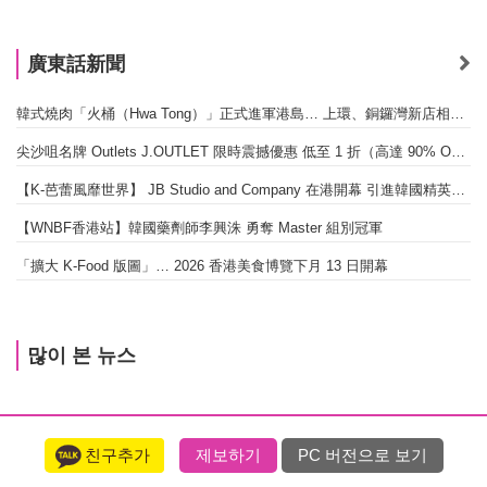
廣東話新聞
韓式燒肉「火桶（Hwa Tong）」正式進軍港島… 上環、銅鑼灣新店相繼開幕
尖沙咀名牌 Outlets J.OUTLET 限時震撼優惠 低至 1 折（高達 90% OFF）
【K-芭蕾風靡世界】 JB Studio and Company 在港開幕 引進韓國精英芭蕾教育系統
【WNBF香港站】韓國藥劑師李興洙 勇奪 Master 組別冠軍
「擴大 K-Food 版圖」… 2026 香港美食博覽下月 13 日開幕
많이 본 뉴스
친구추가
제보하기
PC 버전으로 보기