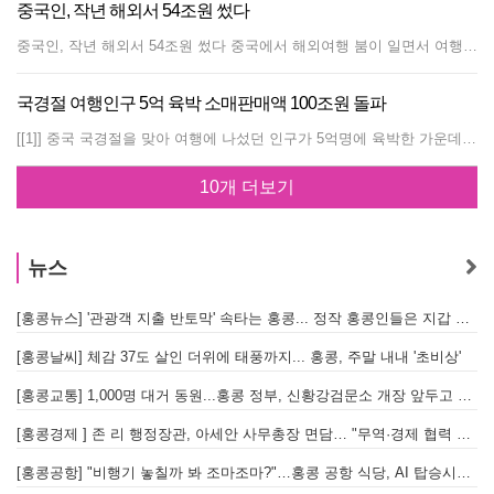
중국인, 작년 해외서 54조원 썼다
중국인, 작년 해외서 54조원 썼다 중국에서 해외여행 붐이 일면서 여행객 증가뿐 아니라 씀씀이도 커지고 있다. 중국관광연구원(중국여유연구원)은 최근 발표한 '2010∼2011년 중국여행경제 청서'를 통해 지난해 중국 본토에서 해외로 떠난 여행객이 5400만명으로 전년에 비해 15퍼센트 늘었다고 밝혔다고 관영 영자지 차이나데일리가 11일 보도했다. 또한 해외 지출액도 14퍼센트 증가한 미화480억달러(54조원)에 달했다. 전체 관광객 가운데 90퍼센트가량이 개인 여행객이다. 현재 중국 정부는 공공자금을 쓰는 사업·업무상 여행을 엄격하게 관리하고 있다. 다이빈(戴斌) 중국관광연구원 원장은 "중국 중산층의 부상과 교통시설 확충, 여행규제 완화 등에 힘입어 국내여행뿐 아니라 해외여행 붐이 일고 있다"며 "해외여행객이 느는 데다 씀씀이도 커지면서 지난해 여행수지는 적자를 기록했다"고 말했다. 청서는 올해도 해외여행객이 5700만명으로 300만명 더 늘어나고 지출액도 14.6퍼센트 증가한 미화 550억달러에 이를 것으로 내다봤다. 차이나데일리는 또한 해외여행업체의 수와이익도 지난해 두 배 이상 불어났으며, 최근 최대 명절인 춘제(음력 1월1일) 연휴를 앞두고 해외여행 상품이 불티나게 팔리고 있다고 전했다. 이 신문은 중국의 새로운 부가 국경을 넘어 세계로 나아가고 있다며 중국 부자들이 주요 관광지의 성장과 고용에 기여하고 있다고 덧붙였다. 홍콩 중국을 알려주는 주간소식지 홍콩수요저널 ******
국경절 여행인구 5억 육박 소매판매액 100조원 돌파
[[1]] 중국 국경절을 맞아 여행에 나섰던 인구가 5억명에 육박한 가운데 소매판매액이 100조원을 넘어선 것으로 나타났다. 중국교통부는 국경절이 시작된 1일부터 7일까지 4억7400만명이 도로로 여행해 작년 국경절 때보다 10.9% 증가했다고 8일 밝혔다. 하루평균여행객도 6771만명으로 사상최고치를 경신했다. 이 기간 여객선 등을 이용한 해상 여행객도 866만명에 달했다. 교통부는 국경절 기간 여행객들이 주로 친지를 방문하거나 관광을 즐겼다고 덧붙였다. 중국여행협회에 따르면 전국 119개 유원지의 입장객은 2236만명으로 작년 동기보다 15.91% 증가했으며, 이로 인한 여행수입은 11억3709만위안(1956억원)으로 26.71% 급증했다. 중국상무부도 이날 국경절 연휴기간 전국의 음식료 등을 포함한 소매판매액이 5925억위안(101조9000억원)으로 작년 동기보다 18.7% 증가했다고 밝혔다. 지역별로는 허난(河南), 샨시(峽西), 쓰촨(四川), 헤이룽장(黑龍江), 광둥(廣東), 산시(山西), 산하이(山海), 충칭(重慶) 등 12곳의 소매판매액 증가율이 모두 20%를 넘었다. 품목별로는 가전과 귀금속, 추동복, 자동차, 가구 등의 판매가 두드러지며 소비가 고급화 경향을 보였다. 특히 정부의 보조금 정책에 힘입어 에너지절약형 가전과 대형 평판TV, 지능형 세탁기, 저탄소 가전 등이 인기를 끌었다.
10개 더보기
뉴스
[홍콩뉴스] '관광객 지출 반토막' 속타는 홍콩... 정작 홍콩인들은 지갑 들고 해외로?
[
[홍콩날씨] 체감 37도 살인 더위에 태풍까지... 홍콩, 주말 내내 '초비상'
[
[홍콩교통] 1,000명 대거 동원...홍콩 정부, 신황강검문소 개장 앞두고 실전 훈련 돌입
[홍콩경제 ] 존 리 행정장관, 아세안 사무총장 면담… "무역·경제 협력 한층 강화한다"
[홍콩공항] "비행기 놓칠까 봐 조마조마?"…홍콩 공항 식당, AI 탑승시간 계산해 메뉴 추천해 준다
홍