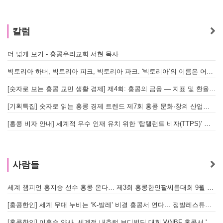
칼럼
더 넓게 보기 - 홍콩우리교회 서현 목사
태
빅토리아 하버, 빅토리아 피크, 빅토리아 파크. '빅토리아’의 이름은 어떻게 온 걸까? - [이승권 원장의 생활칼럼]
홍
[숫자로 보는 홍콩 교민 생활 경제] 제4회: 홍콩의 금융 — 지표 및 환율, MPF 운영 현황
글
[기획특집] 숫자로 읽는 홍콩 경제 트렌드 제7회 홍콩 문화·창의 산업의 구조와 분야별 동향
[홍콩 비자 안내] 세계적 우수 인재 유치 위한 ‘탑탤런트 비자(TTPS)’ 주요 요건
사람들
세계 챔피언 홍지승 선수 홍콩 온다… 제3회 홍콩한인팔씨름대회 9월 12일 개최
[홍콩한인] 세계 무대 누비는 ‘K-발레’ 비결 홍콩서 연다… 정발레스튜디오 개원
[홍콩한인] 이흥수 약사, 세계적 내추럴 보디빌딩 대회 WNBF 홍콩서 '마스터 부문 1위' 기염