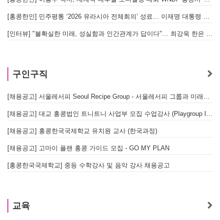
[홍콩한인] 민주평통 ‘2026 유라시아 전체회의’ 성료… 이재명 대통령 참석으로 의미 더해
[인터뷰] "불확실한 미래, 성실함과 인간관계가 답이다"… 최강욱 한은 부소장이 청소년들에게 전하는 응원
구인구직
[채용공고] 서울레서피 Seoul Recipe Group - 서울레서피 그룹과 미래를 함께할 유능한 인재를 모십니다
[채용공고] 대교 홍콩법인 트니트니 사업부 모집 수업강사 (Playgroup Instructor)
[채용공고] 홍콩한국국제학교 유치원 교사 (한국과정)
[채용공고] 고마이 플랜 홍콩 가이드 모집 - GO MY PLAN
[홍콩한국국제학교] 중등 수학강사 및 음악 강사 채용공고
교육