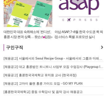
’,
아삽 ASAP, 7~8월 한국 수도권 퀵 픽
재외동포 위한 착한 건강검진 플랫
입점
업 서비스 특별 프로모션 실시
폼 ‘헬로, 오케이검진’ 서비스 개시
구인구직
[채용공고] 서울레서피 Seoul Recipe Group - 서울레서피 그룹과 미래를 함께할 유능한 인재를 모십니다
[채용공고] 대교 홍콩법인 트니트니 사업부 모집 수업강사 (Playgroup Instructor)
[채용공고] 홍콩한국국제학교 유치원 교사 (한국과정)
[채용공고] 고마이 플랜 홍콩 가이드 모집 - GO MY PLAN
[홍콩한국국제학교] 중등 수학강사 및 음악 강사 채용공고