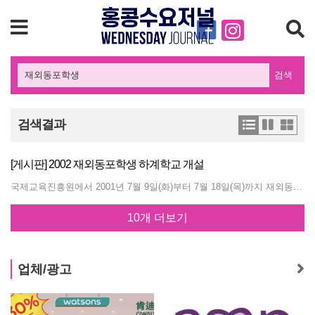
검색
검색결과
[게시판] 2002 재외동포학생 하계학교 개설
국제교육진흥원에서 2001년 7월 9일(화)부터 7월 18일(목)까지 재외동포 학생을 우리나라에 초청, 우리 민족의 언어, 문화, 역사에 대한 이해를 증진하기 위한 교육을 실시한다. 연수 참가를 희망하는 사람들은 총영사관에 비치되어 있는 "하계학교 지원서"를 교민담당 최광묵 영사(전화 2529-4141 팩스 2861-3699)에게 제출하면 된다. 자세한 사항은 다음과 같다. [ 실시개요] 사업근거 : 재외국민을 위한 국내교육과정 운영규칙(교육인적자원부령 제779호, 2001. 01. 31) ▶교육기간: 2001. 7. 9(화) - 7. 18(목) ▶교육장소 : 재외국민학생회관(기숙사) ▶교육대상: 재외동포 참가 희망자중 재외공관에서 추천한 학생(일본지역 제외) (초등 5, 6학년, 중·고생) ▶예정인원 : 120명 ▶지원절차: 1) 원서교부 : 주재국 한국공관 및 한국교육원 2) 원서마감: 2001. 5. 20(월) 3) 제출서류 : 지원서 (소정양식) 1통, 서약서(소정양식) 1통, 추천학생명단 (공관에서 작성) 1통 ▶참가자 부담경비 1) 체재비 및 교육비 : 1인당 미화 $550 송금은행 및 계좌번호 : 농협 종합청사지점 003-01-177814 예금주 : 국제교육진흥원 송금기간 : 2001. 6.20(목)까지이며, 반드시 학생의 여권에 쓰인 이름으로 송금하시기 바람. (송금된 금액은 반환하지 않음) 2) 왕복 항공료 : 본인 부담 ▶입국 및 등록 1) 등록일시 : 2001. 7. 9(화) 09:00∼12:10 (개별 입국자도 당일 등록하시기 바랍니다.) 단체 입국 시 (10명 이상)에는 대형 버스를 준비하여 출영 하고자 하오니 입국자 수, 항공편 명, 도착일시, 인솔자 및 학생 명단을 등록 1주일 전까지 보내 주시기 바람. 2) 등록장소 : 국제교육진흥원 재외국민학생회관 (☎740-6700, 3668-1414) ▶교육내용 1) 일반교과 : 생할 한국어, 한국문화, 한국사, 모국수학안내 담임지도 등 (34%) 2) 현장학습 : 고적답사, 일일입교, 고궁견학, 전통예절, 전방견학, 문화체험 등(44%) 3) 특별활동 : 친교, 생활안내, 반별활동, 의식행사, 레크리에이션 기타 등 (22%) ▶교육 담당기관 : 교육인적자원부 국제교육진흥원 - 주소 : #110-810 서울시 종로구 동숭동 181번지 - 위치 : 지하철 4호선, 혜화역 2번출구 한국방송통신대학 후문 - TEL: (82-2) 3668-1349, (82-11) 686-1301 - FAX : (82-2) 764-1327 - E-mail : ysmun@mail.interedu.go.kr
10개 더보기
업체/광고