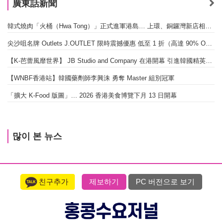
廣東話新聞
韓式燒肉「火桶（Hwa Tong）」正式進軍港島… 上環、銅鑼灣新店相繼開幕
尖沙咀名牌 Outlets J.OUTLET 限時震撼優惠 低至 1 折（高達 90% OFF）
【K-芭蕾風靡世界】 JB Studio and Company 在港開幕 引進韓國精英芭蕾教育系統
【WNBF香港站】韓國藥劑師李興洙 勇奪 Master 組別冠軍
「擴大 K-Food 版圖」… 2026 香港美食博覽下月 13 日開幕
많이 본 뉴스
친구추가
제보하기
PC 버전으로 보기