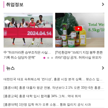
취업정보
실…
[TV] 환경부 "쓰레기 지정 봉투 튼튼
[TV] 제53대 홍콩한인회 회장선거 
하다" 영상 공개.. 허위사실 유포자
연균 당선자 정견 발표
경찰에 조사 의뢰할 듯
뉴스
대한민국 대표 숙취해소제 ‘컨디션’, 홍콩 시장 본격 상륙… 왓슨스 입점 기념 할인 행사 진행
[
[홍콩사회] 홍콩 대졸자 평균 연봉, 작년보다 2.1% 오른 33만 6천 홍콩달러 기록
[
[홍콩교육] 홍콩 대학 입시 합격률 34% 그쳐...역대 최저
[홍콩대학] 1만명 입학 허가 오류 소동... 퉁화 칼리지 공식 사과
[