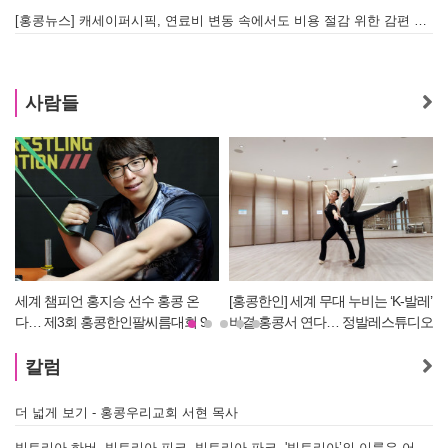
[홍콩뉴스] 캐세이퍼시픽, 연료비 변동 속에서도 비용 절감 위한 감편 계획 없어
[
사람들
온
[홍콩한인] 세계 무대 누비는 ‘K-발레’
[홍콩한인] 이흥수 약사, 세계적 내
 9
비결 홍콩서 연다… 정발레스튜디오
럴 보디빌딩 대회 WNBF 홍콩서 '
개원
스터 부문 1위' 기염
칼럼
더 넓게 보기 - 홍콩우리교회 서현 목사
태
빅토리아 하버, 빅토리아 피크, 빅토리아 파크. '빅토리아’의 이름은 어떻게 온 걸까? - [이승권 원장의 생활칼럼]
홍