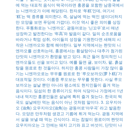
에 먹는 대표적 음식이 떡국이라면 홍콩을 포함한 남중국에서
는 니엔까오가 이에 해당된다. 한자로 ‘年糕’인데, 여기서
‘糕’는 떡 종류를 의미한다. 즉, 설날에 먹는 떡인 셈이다(하지
만 모양을 보면 푸딩에 가깝다). 이것 역시 좋은 의미를 상징
한다. 푸통화로는 ‘니엔까오’, 광동어로는 ‘닌꼬우’로서 매년
성장하고 발전한다는 ‘年高’와 발음이 같다. 일의 순조로움을
바라거나 학업 성취, 아이들의 성장을 기원한다면 새해의 시
작은 니엔까오와 함께 해야한다. 일부 지역에서는 짠맛의 니
엔까오를 선호하는데, 홍콩에서는 황설탕이나 대추가 첨가된
단맛의 니엔까오가 환영을 받고 있다. 최근 들어 창의적인 니
엔까오들도 선을 보이고 있다. 예를 들면 귤, 보이차, 팥, 흙설
탕을 원료로 한 것들이다. 하지만 홍콩 사람들이 가장 많이 즐
기는 니엔까오로는 무우를 원료로 한 ‘루오보까오(萝卜糕)’가
대표적일 것이다. 이름중 루오보는 무우를 뜻한다. 사실 루오
보까오는 설날 뿐만 아니라 평소에도 현지인들이 즐겨 먹는
음식이다. 딤섬의 한 종류이기도 하며 식당이나 가정에서 1년
내내 먹지만 홍콩인들은 설날에 특히 즐겨 찾는다. 한국의 떡
국도 설날에만 먹는 음식이 아닌 것처럼 말이다. 3. 요우지아
오 (油角) 요우지아오(油角)는 광동어로‘야우곡’ 라고 발음한
다. 모양은 만두처럼 생겼고 기름에 튀겨 먹는다. 광동 지역에
서 설을 보낼 때 먹는 간식이다. 피는 찹쌀이 원료이며 짠맛의
요우지아오는 그 안에는 돼지 고기와 표고 버섯이, 단맛이 나