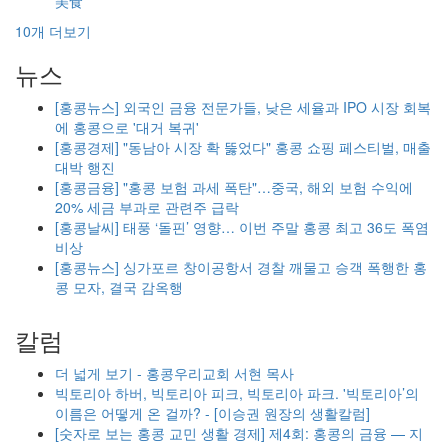
美食
10개 더보기
뉴스
[홍콩뉴스] 외국인 금융 전문가들, 낮은 세율과 IPO 시장 회복
에 홍콩으로 '대거 복귀'
[홍콩경제] "동남아 시장 확 뚫었다" 홍콩 쇼핑 페스티벌, 매출
대박 행진
[홍콩금융] "홍콩 보험 과세 폭탄"…중국, 해외 보험 수익에
20% 세금 부과로 관련주 급락
[홍콩날씨] 태풍 ‘돌핀’ 영향… 이번 주말 홍콩 최고 36도 폭염
비상
[홍콩뉴스] 싱가포르 창이공항서 경찰 깨물고 승객 폭행한 홍
콩 모자, 결국 감옥행
칼럼
더 넓게 보기 - 홍콩우리교회 서현 목사
빅토리아 하버, 빅토리아 피크, 빅토리아 파크. '빅토리아’의
이름은 어떻게 온 걸까? - [이승권 원장의 생활칼럼]
[숫자로 보는 홍콩 교민 생활 경제] 제4회: 홍콩의 금융 — 지