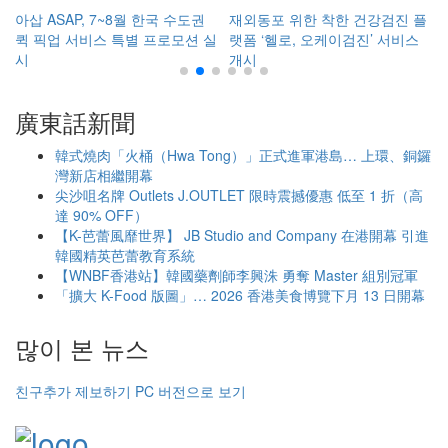
아삽 ASAP, 7~8월 한국 수도권
재외동포 위한 착한 건강검진 플
퀵 픽업 서비스 특별 프로모션 실
랫폼 ‘헬로, 오케이검진’ 서비스
시
개시
廣東話新聞
韓式燒肉「火桶（Hwa Tong）」正式進軍港島… 上環、銅鑼
灣新店相繼開幕
尖沙咀名牌 Outlets J.OUTLET 限時震撼優惠 低至 1 折（高
達 90% OFF）
【K-芭蕾風靡世界】 JB Studio and Company 在港開幕 引進
韓國精英芭蕾教育系統
【WNBF香港站】韓國藥劑師李興洙 勇奪 Master 組別冠軍
「擴大 K-Food 版圖」… 2026 香港美食博覽下月 13 日開幕
많이 본 뉴스
친구추가
제보하기
PC 버전으로 보기