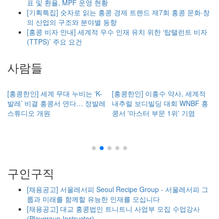
표 및 환율, MPF 운영 현황
[기획특집] 숫자로 읽는 홍콩 경제 트렌드 제7회 홍콩 문화·창
의 산업의 구조와 분야별 동향
[홍콩 비자 안내] 세계적 우수 인재 유치 위한 ‘탑탤런트 비자
(TTPS)’ 주요 요건
사람들
온
[홍콩한인] 세계 무대 누비는 ‘K-
[홍콩한인] 이흥수 약사, 세계적
발레’ 비결 홍콩서 연다… 정발레
내추럴 보디빌딩 대회 WNBF 홍
스튜디오 개원
콩서 '마스터 부문 1위' 기염
구인구직
[채용공고] 서울레서피 Seoul Recipe Group - 서울레서피 그
룹과 미래를 함께할 유능한 인재를 모십니다
[채용공고] 대교 홍콩법인 트니트니 사업부 모집 수업강사
(Playgroup Instructor)