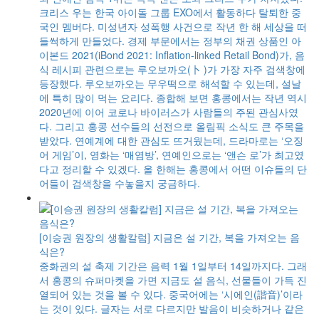
크리스 우는 한국 아이돌 그룹 EXO에서 활동하다 탈퇴한 중
국인 멤버다. 미성년자 성폭행 사건으로 작년 한 해 세상을 떠
들썩하게 만들었다. 경제 부문에서는 정부의 채권 상품인 아
이본드 2021(iBond 2021: Inflation-linked Retail Bond)가, 음
식 레시피 관련으로는 루오보까오(卜 )가 가장 자주 검색창에
등장했다. 루오보까오는 무우떡으로 해석할 수 있는데, 설날
에 특히 많이 먹는 요리다. 종합해 보면 홍콩에서는 작년 역시
2020년에 이어 코로나 바이러스가 사람들의 주된 관심사였
다. 그리고 홍콩 선수들의 선전으로 올림픽 소식도 큰 주목을
받았다. 연예계에 대한 관심도 뜨거웠는데, 드라마로는 ‘오징
어 게임’이, 영화는 ‘매염방’, 연예인으로는 ‘앤슨 로’가 최고였
다고 정리할 수 있겠다. 올 한해는 홍콩에서 어떤 이슈들의 단
어들이 검색창을 수놓을지 궁금하다.
[이승권 원장의 생활칼럼] 지금은 설 기간, 복을 가져오는 음
식은?
중화권의 설 축제 기간은 음력 1월 1일부터 14일까지다. 그래
서 홍콩의 슈퍼마켓을 가면 지금도 설 음식, 선물들이 가득 진
열되어 있는 것을 볼 수 있다. 중국어에는 ‘시에인(諧音)’이라
는 것이 있다. 글자는 서로 다르지만 발음이 비슷하거나 같은