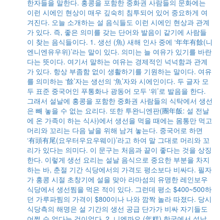
한자들을 말한다. 홍콩을 포함한 중화권 사람들의 문화에는
이런 시에인 현상이 매우 깊숙히 침투되어 있어 중요하게 여
겨진다. 오늘 소개하는 설 음식들도 이런 시에인 현상과 관계
가 있다. 즉, 좋은 의미를 갖는 단어와 발음이 같기에 사람들
이 찾는 음식들이다. 1. 생선 (魚) 새해 인사 중에 ‘年年有餘(니
엔니엔유우위)’라는 말이 있다. 의미는 늘 여유가 있기를 바란
다는 뜻이다. 여기서 말하는 여유는 경제적인 넉넉함과 관계
가 있다. 항상 부좀함 없이 생활하기를 기원하는 말이다. 여유
를 의미하는 ‘餘’자는 생선의 ‘魚’자와 시에인이다. 두 글자 모
두 표준 중국어인 푸통화나 광동어 모두 ‘위’로 발음을 한다.
그래서 설날에 홍콩을 포함한 중화권 사람들의 식탁에서 생선
은 빼 놓을 수 없는 요리다. 또한 투완니엔판(團年飯: 설 전날
에 온 가족이 하는 식사)에서 생선을 먹을 때에는 몸통만 먹고
머리와 꼬리는 다음 날을 위해 남겨 놓는다. 중국어로 하면
‘有頭有尾(요우터우요우웨이)’라고 하여 말 그대로 머리와 꼬
리가 있다는 의미다. 이 문구는 처음과 끝이 좋다는 것을 상징
한다. 이렇게 생선 요리는 설날 음식으로 중요한 부분을 차지
하는 바, 춘절 기간 식당에서의 가격도 평소보다 비싸다. 필자
가 홍콩 시절 초창기에 설을 맞아 라마섬의 유명한 레인보우
식당에서 생선찜을 먹은 적이 있다. 그런데 평소 $400~500하
던 가루파찜의 가격이 $800이나 나와 깜짝 놀라 따졌다. 당시
식당측의 해명은 설 기간의 생선 공급 단가가 비싸 자기들도
어쩔 수 없다는 것이었다. 2. 니엔까오 (年糕) 한국에서 설날