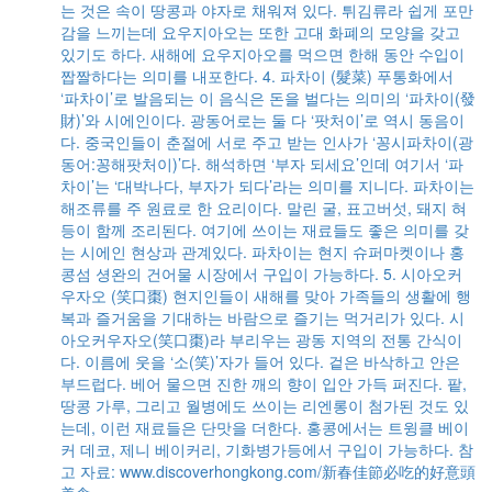
는 것은 속이 땅콩과 야자로 채워져 있다. 튀김류라 쉽게 포만
감을 느끼는데 요우지아오는 또한 고대 화폐의 모양을 갖고
있기도 하다. 새해에 요우지아오를 먹으면 한해 동안 수입이
짭짤하다는 의미를 내포한다. 4. 파차이 (髮菜) 푸통화에서
‘파차이’로 발음되는 이 음식은 돈을 벌다는 의미의 ‘파차이(發
財)’와 시에인이다. 광동어로는 둘 다 ‘팟처이’로 역시 동음이
다. 중국인들이 춘절에 서로 주고 받는 인사가 ‘꽁시파차이(광
동어:꽁해팟처이)’다. 해석하면 ‘부자 되세요’인데 여기서 ‘파
차이’는 ‘대박나다, 부자가 되다’라는 의미를 지니다. 파차이는
해조류를 주 원료로 한 요리이다. 말린 굴, 표고버섯, 돼지 혀
등이 함께 조리된다. 여기에 쓰이는 재료들도 좋은 의미를 갖
는 시에인 현상과 관계있다. 파차이는 현지 슈퍼마켓이나 홍
콩섬 셩완의 건어물 시장에서 구입이 가능하다. 5. 시아오커
우자오 (笑口棗) 현지인들이 새해를 맞아 가족들의 생활에 행
복과 즐거움을 기대하는 바람으로 즐기는 먹거리가 있다. 시
아오커우자오(笑口棗)라 부리우는 광동 지역의 전통 간식이
다. 이름에 웃을 ‘소(笑)’자가 들어 있다. 겉은 바삭하고 안은
부드럽다. 베어 물으면 진한 깨의 향이 입안 가득 퍼진다. 팥,
땅콩 가루, 그리고 월병에도 쓰이는 리엔롱이 첨가된 것도 있
는데, 이런 재료들은 단맛을 더한다. 홍콩에서는 트윙클 베이
커 데코, 제니 베이커리, 기화병가등에서 구입이 가능하다. 참
고 자료: www.discoverhongkong.com/新春佳節必吃的好意頭