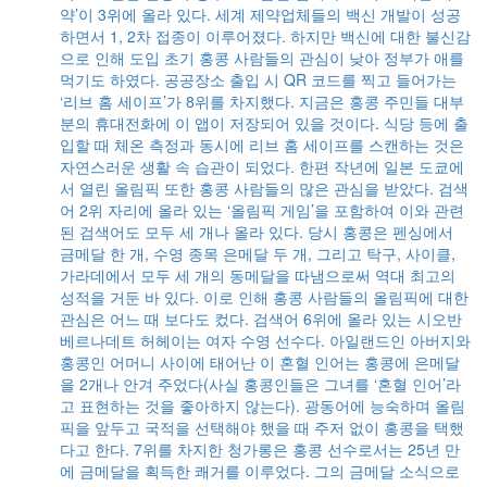
약’이 3위에 올라 있다. 세계 제약업체들의 백신 개발이 성공
하면서 1, 2차 접종이 이루어졌다. 하지만 백신에 대한 불신감
으로 인해 도입 초기 홍콩 사람들의 관심이 낮아 정부가 애를
먹기도 하였다. 공공장소 출입 시 QR 코드를 찍고 들어가는
‘리브 홈 세이프’가 8위를 차지했다. 지금은 홍콩 주민들 대부
분의 휴대전화에 이 앱이 저장되어 있을 것이다. 식당 등에 출
입할 때 체온 측정과 동시에 리브 홈 세이프를 스캔하는 것은
자연스러운 생활 속 습관이 되었다. 한편 작년에 일본 도쿄에
서 열린 올림픽 또한 홍콩 사람들의 많은 관심을 받았다. 검색
어 2위 자리에 올라 있는 ‘올림픽 게임’을 포함하여 이와 관련
된 검색어도 모두 세 개나 올라 있다. 당시 홍콩은 펜싱에서
금메달 한 개, 수영 종목 은메달 두 개, 그리고 탁구, 사이클,
가라데에서 모두 세 개의 동메달을 따냄으로써 역대 최고의
성적을 거둔 바 있다. 이로 인해 홍콩 사람들의 올림픽에 대한
관심은 어느 때 보다도 컸다. 검색어 6위에 올라 있는 시오반
베르나데트 허헤이는 여자 수영 선수다. 아일랜드인 아버지와
홍콩인 어머니 사이에 태어난 이 혼혈 인어는 홍콩에 은메달
을 2개나 안겨 주었다(사실 홍콩인들은 그녀를 ‘혼혈 인어’라
고 표현하는 것을 좋아하지 않는다). 광동어에 능숙하며 올림
픽을 앞두고 국적을 선택해야 했을 때 주저 없이 홍콩을 택했
다고 한다. 7위를 차지한 청가롱은 홍콩 선수로서는 25년 만
에 금메달을 획득한 쾌거를 이루었다. 그의 금메달 소식으로