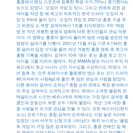
홍콩에서 펜싱 스포츠에 등록한 학생 수가 70%나 증가했다는
뉴스도 있었다. ‘오징어 게임’도 있다, 그리고 연예계 관련 검
색어들 작년 한 해 최고의 히트작인 한국 드라마 ‘오징어 게
임’도 9위에 올라 있다. ‘오징어 게임’은 2021년 홍콩 구글 최
고 트렌딩 쇼 부문 검색어에서 1위를 차지하였다. 5위 ‘매염
방’은 작년 개봉한 동명의 영화에 대한 현지인들의 관심 덕분
이다. 이 영화는 홍콩의 딸이라 불리며 많은 사랑을 받았던 매
염방의 일대기를 다뤘다. 2021년 12월 31일 기준 6,134만 홍
콩 달러의 입장 수익을 올려 작년 개봉한 홍콩 영화 중 최고의
흥행 기록을 세웠다. 검색어 10위 ‘앤슨 로’는 홍콩 최고 인기
아이돌 그룹 미러의 멤버다. 작년 MAMA(엠넷 아시아 뮤직 어
워드)에서 최고 아시아 신인 가수상을 수상하기도 하였다. 미
러 합류 전, 안무 트레이너로 활동했던 앤슨 로는 인기 드라마
&lt;아저씨의 사랑&gt;에 출연 후 많은 관심과 사랑을 받았다.
다른 분야의 검색어 순위는? 종합 순위 외에도 특정 분야에서
의 주요 검색어도 소개하고자 한다. 위에서 소개한 올림픽 은
메달리스트 시오반 베르나데트 허헤이는 가장 많이 검색된 홍
콩인과 운동선수 부문 모두 1위에 올랐다. 작년 그에 대한 홍
콩 사람들의 뜨거운 관심을 엿볼 수 있다. 또한 헤드라인(현지
뉴스) 순위 1위는 종합 검색어 순위에서도 가장 높은 자리에
있었던 ‘소비 바우처 신청’으로 나타났다. 해외 뉴스로는 ‘올림
픽 게임’이 가장 많은 검색되었다. 그리고, 홍콩 연예인 및 해
외 연예인 검색 1위는 각각 앤슨 로와 크리스 우가 차지했다.