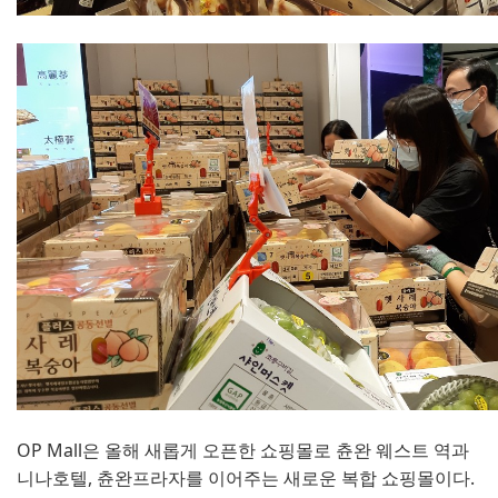
OP Mall은 올해 새롭게 오픈한 쇼핑몰로 츈완 웨스트 역과
니나호텔, 츈완프라자를 이어주는 새로운 복합 쇼핑몰이다.