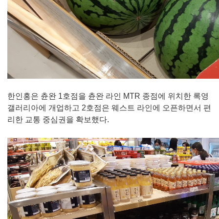
한인홍은 츈완 1호점을 츈완 라인 MTR 종점에 위치한 록영
갤러리아에 개업하고 2호점은 웨스트 라인에 오픈하면서 편
리한 교통 중심권을 확보했다.