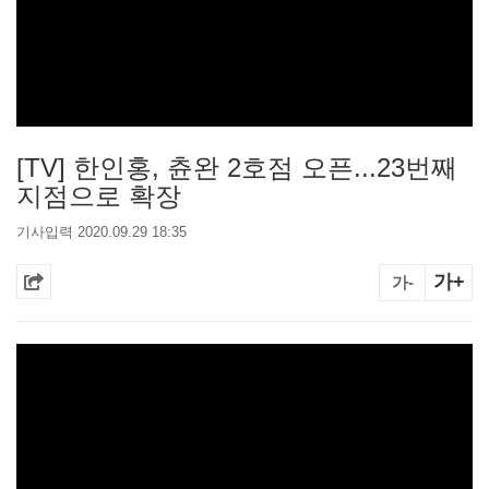
[TV] 한인홍, 츈완 2호점 오픈...23번째
지점으로 확장
기사입력 2020.09.29 18:35
가+
가-