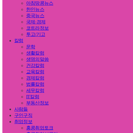
아침땅콩뉴스
한인뉴스
중국뉴스
국제·경제
코트라정보
투고/기고
칼럼
문학
생활칼럼
생명의말씀
건강칼럼
교육칼럼
경제칼럼
법률칼럼
세무칼럼
IT칼럼
부동산정보
사람들
구인구직
취업정보
홍콩취업토크