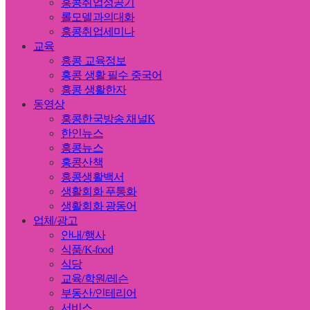
홍콩취업성공기
롤모델과의대화
홍콩취업세미나
교육
홍콩 교육정보
홍콩 생활 필수 중국어
홍콩 생활한자
동영상
홍콩한국방송 채널K
한인뉴스
홍콩뉴스
홍콩산책
홍콩생활백서
생활회화 푸통화
생활회화 광동어
업체/광고
안내/행사
식품/K-food
식당
교육/학원/레슨
부동산/인테리어
서비스