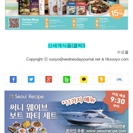
신세계식품(클릭!)
수요몰
Copyright ⓒ sooyo@wednesdayjournal.net & hksooyo.com