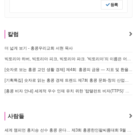
등록
칼럼
더 넓게 보기 - 홍콩우리교회 서현 목사
빅토리아 하버, 빅토리아 피크, 빅토리아 파크. '빅토리아’의 이름은 어떻게 온 걸까? - [이승권 원장의 생활칼럼]
[숫자로 보는 홍콩 교민 생활 경제] 제4회: 홍콩의 금융 — 지표 및 환율, MPF 운영 현황
[기획특집] 숫자로 읽는 홍콩 경제 트렌드 제7회 홍콩 문화·창의 산업의 구조와 분야별 동향
[홍콩 비자 안내] 세계적 우수 인재 유치 위한 ‘탑탤런트 비자(TTPS)’ 주요 요건
사람들
세계 챔피언 홍지승 선수 홍콩 온다… 제3회 홍콩한인팔씨름대회 9월 12일 개최
[