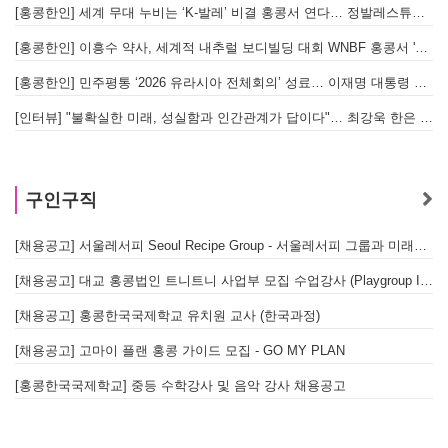
[홍콩한인] 세계 무대 누비는 ‘K-발레’ 비결 홍콩서 연다… 정발레스튜디오 개원
[홍콩한인] 이흥수 약사, 세계적 내추럴 보디빌딩 대회 WNBF 홍콩서 '마스터 부문 1위' 기염
[홍콩한인] 민주평통 ‘2026 유라시아 전체회의’ 성료… 이재명 대통령 참석으로 의미 더해
[인터뷰] "불확실한 미래, 성실함과 인간관계가 답이다"… 최강욱 한은 부소장이 청소년들에게 전하는 응원
구인구직
[채용공고] 서울레서피 Seoul Recipe Group - 서울레서피 그룹과 미래를 함께할 유능한 인재를 모십니다
[채용공고] 대교 홍콩법인 트니트니 사업부 모집 수업강사 (Playgroup Instructor)
[채용공고] 홍콩한국국제학교 유치원 교사 (한국과정)
[채용공고] 고마이 플랜 홍콩 가이드 모집 - GO MY PLAN
[홍콩한국국제학교] 중등 수학강사 및 음악 강사 채용공고