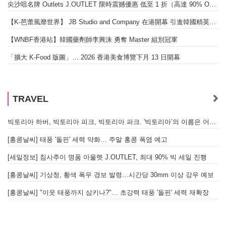
尖沙咀名牌 Outlets J.OUTLET 限時震撼優惠 低至 1 折（高達 90% OFF）
【K-芭蕾風靡世界】 JB Studio and Company 在港開幕 引進韓國精英芭蕾教育系統
【WNBF香港站】韓國藥劑師李興洙 勇奪 Master 組別冠軍
「擴大 K-Food 版圖」… 2026 香港美食博覽下月 13 日開幕
TRAVEL
빅토리아 하버, 빅토리아 피크, 빅토리아 파크. '빅토리아’의 이름은 어떻게 온 걸까? - [이승권 원장의 생활칼럼]
[홍콩날씨] 태풍 '돌핀' 세력 약화… 주말 홍콩 폭염 예고
[세일정보] 침사추이 명품 아울렛 J.OUTLET, 최대 90% 빅 세일 진행
[홍콩날씨] 기상청, 황색 폭우 경보 발령…시간당 30mm 이상 강우 예보
[홍콩날씨] "이웃 태풍까지 삼키나?"… 초강력 태풍 '돌핀' 세력 재확장