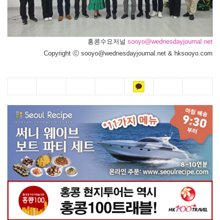
홍콩수요저널
sooyo@wednesdayjournal.net
Copyright ⓒ sooyo@wednesdayjournal.net & hksooyo.com