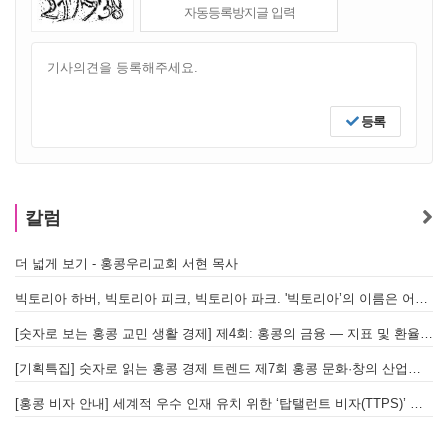
등록
칼럼
더 넓게 보기 - 홍콩우리교회 서현 목사
빅토리아 하버, 빅토리아 피크, 빅토리아 파크. '빅토리아’의 이름은 어떻게 온 걸까? - [이승권 원장의 생활칼럼]
[숫자로 보는 홍콩 교민 생활 경제] 제4회: 홍콩의 금융 — 지표 및 환율, MPF 운영 현황
[기획특집] 숫자로 읽는 홍콩 경제 트렌드 제7회 홍콩 문화·창의 산업의 구조와 분야별 동향
[홍콩 비자 안내] 세계적 우수 인재 유치 위한 ‘탑탤런트 비자(TTPS)’ 주요 요건