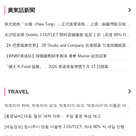
廣東話新聞
韓式燒肉「火桶（Hwa Tong）」正式進軍港島… 上環、銅鑼灣新店相繼開幕
尖沙咀名牌 Outlets J.OUTLET 限時震撼優惠 低至 1 折（高達 90% OFF）
【K-芭蕾風靡世界】 JB Studio and Company 在港開幕 引進韓國精英芭蕾教育系統
【WNBF香港站】韓國藥劑師李興洙 勇奪 Master 組別冠軍
「擴大 K-Food 版圖」… 2026 香港美食博覽下月 13 日開幕
TRAVEL
빅토리아 하버, 빅토리아 피크, 빅토리아 파크. '빅토리아’의 이름은 어떻게 온 걸까? - [이승권 원장의 생활칼럼]
[홍콩날씨] 태풍 '돌핀' 세력 약화… 주말 홍콩 폭염 예고
[세일정보] 침사추이 명품 아울렛 J.OUTLET, 최대 90% 빅 세일 진행