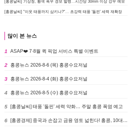
[홍콩날씨] 기상청, 황색 폭우 경보 발령…시간당 30mm 이상 강우 예보
[홍콩날씨] "이웃 태풍까지 삼키나?"… 초강력 태풍 '돌핀' 세력 재확장
많이 본 뉴스
1
ASAP❤️ 7·8월 퀵 픽업 서비스 특별 이벤트
2
홍콩뉴스 2026-8-6 (목) 홍콩수요저널
3
홍콩뉴스 2026-8-4 (화) 홍콩수요저널
4
홍콩뉴스 2026-8-5 (수) 홍콩수요저널
5
[홍콩날씨] 태풍 '돌핀' 세력 약화… 주말 홍콩 폭염 예고
6
[홍콩경제] 중국과 손잡고 금융 영토 넓힌다! 홍콩, 10대 신규 정책 발표