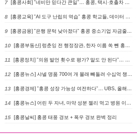
7
[홍콩사회] "네비만 믿다간 큰일"… 홍콩, 택시·호출차 통합 시험 도입하며 규제 본격화
8
[홍콩교육] "AI 도구 난립의 역습" 홍콩 학교들, 데이터 고립에 교육 효과 평가 비상
9
[홍콩금융] "은행 문턱 낮아졌다" 홍콩 중소기업 자금줄 숨통 트이나… HKMA "2분기 신용 조건 안정적"
10
[홍콩부동산] 렁춘잉 전 행정장관, 한자 이름 쏙 뺀 홍콩 고급 아파트 단지들에 쓴소리
11
[홍콩정치] "의원 발언 횟수로 평가? 말도 안 된다"… 홍콩 입법회 의장의 일침
12
[홍콩뉴스] 샤넬 명품 700여 개 몰래 빼돌려 수십억 챙긴 직원 4년~7년형 선고
13
[홍콩경제] "홍콩 성장 가능성 여전하다"… UBS, 올해 홍콩 GDP 성장률 전망치 4.5%로 대폭 상향
14
[홍콩뉴스] 어린 두 자녀, 마약 성분 젤리 먹고 병원 이송… 어머니와 친척 체포
15
[홍콩날씨] 홍콩 태풍 경보 + 폭우 경보 완벽 정리