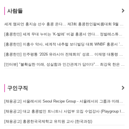
사람들
세계 챔피언 홍지승 선수 홍콩 온다… 제3회 홍콩한인팔씨름대회 9월 12일 개최
[
[홍콩한인] 세계 무대 누비는 ‘K-발레’ 비결 홍콩서 연다… 정발레스튜디오 개원
[홍콩한인] 이흥수 약사, 세계적 내추럴 보디빌딩 대회 WNBF 홍콩서 '마스터 부문 1위' 기염
[홍콩한인] 민주평통 ‘2026 유라시아 전체회의’ 성료… 이재명 대통령 참석으로 의미 더해
[인터뷰] "불확실한 미래, 성실함과 인간관계가 답이다"… 최강욱 한은 부소장이 청소년들에게 전하는 응원
구인구직
[채용공고] 서울레서피 Seoul Recipe Group - 서울레서피 그룹과 미래를 함께할 유능한 인재를 모십니다
[채용공고] 대교 홍콩법인 트니트니 사업부 모집 수업강사 (Playgroup Instructor)
[채용공고] 홍콩한국국제학교 유치원 교사 (한국과정)