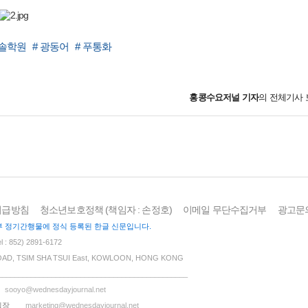
진솔학원
# 광동어
# 푸통화
홍콩수요저널
기자
의 전체기사 
취급방침
청소년보호정책 (책임자 : 손정호)
이메일 무단수집거부
광고문
 홍콩정부 정기간행물에 정식 등록된 한글 신문입니다.
: 852) 2891-6172
OAD, TSIM SHA TSUI East, KOWLOON, HONG KONG
______________________________________________
sooyo@wednesdayjournal.net
실장
marketing@wednesdayjournal.net