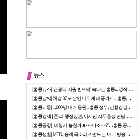
뉴스
[홍콩뉴스] '관광객 지출 반토막' 속타는 홍콩... 정작 홍콩인들은 지…
[홍콩날씨] 체감 37도 살인 더위에 태풍까지... 홍콩, 주말 내내 '…
[홍콩교통] 1,000명 대거 동원...홍콩 정부, 신황강검문소 개장 앞…
[홍콩경제 ] 존 리 행정장관, 아세안 사무총장 면담… "무역·경제 협력…
[홍콩공항] "비행기 놓칠까 봐 조마조마?"…홍콩 공항 식당, AI 탑승…
[홍콩생활] MTR, 승객 목소리로 만드는 '매너 방송' 캠페인 시작