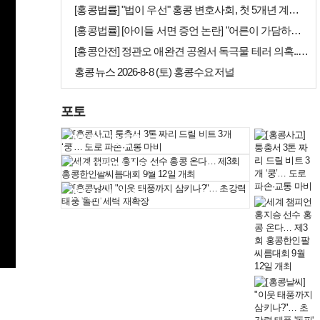
[홍콩법률] "법이 우선" 홍콩 변호사회, 첫 5개년 계획에 뼈 있는 권…
[홍콩법률] [아이들 서면 증언 논란] "어른이 가담하면 왜곡된다"… 홍…
[홍콩안전] 정관오 애완견 공원서 독극물 테러 의혹... 홍콩 경찰 수사…
홍콩뉴스 2026-8-8 (토) 홍콩수요저널
포토
[홍콩사고] 퉁충서…
세계 챔피언 홍지승…
[홍콩날씨] "이웃…