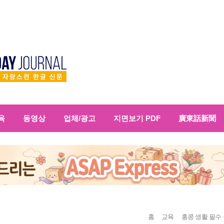
육
동영상
업체/광고
지면보기 PDF
廣東話新聞
홈
교육
홍콩 생활 필수