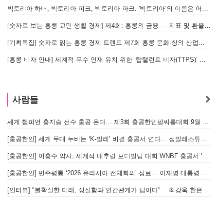
빅토리아 하버, 빅토리아 피크, 빅토리아 파크. '빅토리아’의 이름은 어떻게 온 걸까? - [이승권 원장의 생활칼럼]
[숫자로 보는 홍콩 교민 생활 경제] 제4회: 홍콩의 금융 — 지표 및 환율, MPF 운영 현황
[기획특집] 숫자로 읽는 홍콩 경제 트렌드 제7회 홍콩 문화·창의 산업의 구조와 분야별 동향
[홍콩 비자 안내] 세계적 우수 인재 유치 위한 ‘탑탤런트 비자(TTPS)’ 주요 요건
사람들
세계 챔피언 홍지승 선수 홍콩 온다… 제3회 홍콩한인팔씨름대회 9월 12일 개최
[
[홍콩한인] 세계 무대 누비는 ‘K-발레’ 비결 홍콩서 연다… 정발레스튜디오 개원
[홍콩한인] 이흥수 약사, 세계적 내추럴 보디빌딩 대회 WNBF 홍콩서 '마스터 부문 1위' 기염
[홍콩한인] 민주평통 ‘2026 유라시아 전체회의’ 성료… 이재명 대통령 참석으로 의미 더해
[인터뷰] "불확실한 미래, 성실함과 인간관계가 답이다"… 최강욱 한은 부소장이 청소년들에게 전하는 응원