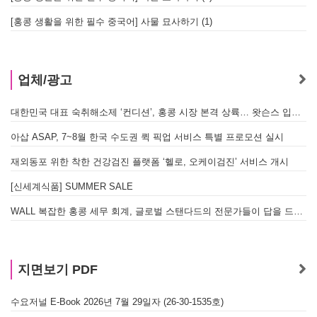
[홍콩 생활을 위한 필수 중국어] 사물 묘사하기 (1)
업체/광고
대한민국 대표 숙취해소제 ‘컨디션’, 홍콩 시장 본격 상륙… 왓슨스 입점 기념 할인 행사 진행
아삽 ASAP, 7~8월 한국 수도권 퀵 픽업 서비스 특별 프로모션 실시
재외동포 위한 착한 건강검진 플랫폼 ‘헬로, 오케이검진’ 서비스 개시
[신세계식품] SUMMER SALE
WALL 복잡한 홍콩 세무 회계, 글로벌 스탠다드의 전문가들이 답을 드립니다! - 법인설립, 회계, 감사
지면보기 PDF
수요저널 E-Book 2026년 7월 29일자 (26-30-1535호)