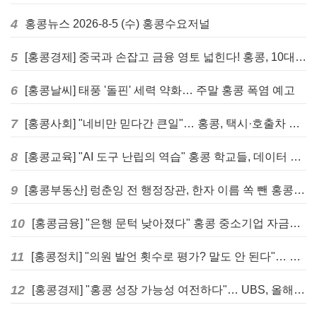
4
홍콩뉴스 2026-8-5 (수) 홍콩수요저널
5
[홍콩경제] 중국과 손잡고 금융 영토 넓힌다! 홍콩, 10대 신규 정책 발표
6
[홍콩날씨] 태풍 '돌핀' 세력 약화… 주말 홍콩 폭염 예고
7
[홍콩사회] "네비만 믿다간 큰일"… 홍콩, 택시·호출차 통합 시험 도입하며 규제 본격화
8
[홍콩교육] "AI 도구 난립의 역습" 홍콩 학교들, 데이터 고립에 교육 효과 평가 비상
9
[홍콩부동산] 렁춘잉 전 행정장관, 한자 이름 쏙 뺀 홍콩 고급 아파트 단지들에 쓴소리
10
[홍콩금융] "은행 문턱 낮아졌다" 홍콩 중소기업 자금줄 숨통 트이나… HKMA "2분기 신용 조건 안정적"
11
[홍콩정치] "의원 발언 횟수로 평가? 말도 안 된다"… 홍콩 입법회 의장의 일침
12
[홍콩경제] "홍콩 성장 가능성 여전하다"… UBS, 올해 홍콩 GDP 성장률 전망치 4.5%로 대폭 상향