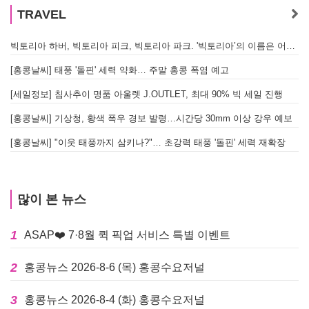
TRAVEL
빅토리아 하버, 빅토리아 피크, 빅토리아 파크. '빅토리아’의 이름은 어떻게 온 걸까? - [이승권 원장의 생활칼럼]
[홍콩날씨] 태풍 '돌핀' 세력 약화… 주말 홍콩 폭염 예고
[세일정보] 침사추이 명품 아울렛 J.OUTLET, 최대 90% 빅 세일 진행
[홍콩날씨] 기상청, 황색 폭우 경보 발령…시간당 30mm 이상 강우 예보
[홍콩날씨] "이웃 태풍까지 삼키나?"… 초강력 태풍 '돌핀' 세력 재확장
많이 본 뉴스
1
ASAP❤️ 7·8월 퀵 픽업 서비스 특별 이벤트
2
홍콩뉴스 2026-8-6 (목) 홍콩수요저널
3
홍콩뉴스 2026-8-4 (화) 홍콩수요저널