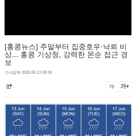
[홍콩뉴스] 주말부터 집중호우·낙뢰 비
상... 홍콩 기상청, 강력한 몬순 접근 경
보
기사입력 2026.06.13 09:19
가+
가-