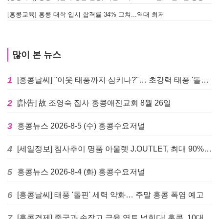
[홍콩교육] 홍콩 대학 입시 합격률 34% 그쳐...역대 최저
많이 본 뉴스
1
[홍콩날씨] "이웃 태풍까지 삼키나?"… 초강력 태풍 '돌핀' 세력 재확장
2
[訃告] 故 조영숙 집사 홍콩애진교회 8월 26일
3
홍콩뉴스 2026-8-5 (수) 홍콩수요저널
4
[세일정보] 침사추이 명품 아울렛 J.OUTLET, 최대 90% 빅 세일 진행
5
홍콩뉴스 2026-8-4 (화) 홍콩수요저널
6
[홍콩날씨] 태풍 '돌핀' 세력 약화… 주말 홍콩 폭염 예고
7
[홍콩경제] 중국과 손잡고 금융 영토 넓힌다! 홍콩, 10대 신규 정책 발표