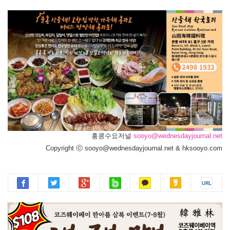
홍콩수요저널
sooyo@wednesdayjournal.net
Copyright ⓒ sooyo@wednesdayjournal.net & hksooyo.com