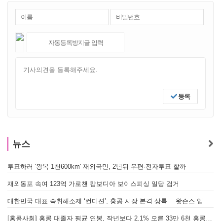
등록
뉴스
투표하러 '왕복 1천600km' 재외국민, 2년뒤 우편·전자투표 할까
[
재외동포 속여 123억 가로챈 캄보디아 보이스피싱 일당 검거
대한민국 대표 숙취해소제 ‘컨디션’, 홍콩 시장 본격 상륙… 왓슨스 입점 기념 할인 행사 진행
[
[홍콩사회] 홍콩 대졸자 평균 연봉, 작년보다 2.1% 오른 33만 6천 홍콩달러 기록
[