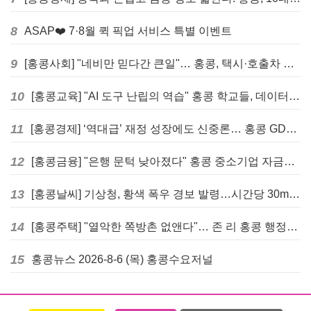
8
ASAP❤️ 7·8월 퀵 픽업 서비스 특별 이벤트
9
[홍콩사회] "네비만 믿다간 큰일"… 홍콩, 택시·호출차 통합 시험 도입하며 규제 본격화
10
[홍콩교육] "AI 도구 난립의 역습" 홍콩 학교들, 데이터 고립에 교육 효과 평가 비상
11
[홍콩경제] ‘역대급’ 재정 성장에도 신중론… 홍콩 GDP 전망 상향 속 “지정학적 리스크 경계”
12
[홍콩금융] "은행 문턱 낮아졌다" 홍콩 중소기업 자금줄 숨통 트이나… HKMA "2분기 신용 조건 안정적"
13
[홍콩날씨] 기상청, 황색 폭우 경보 발령…시간당 30mm 이상 강우 예보
14
[홍콩주택] "열악한 쪽방촌 없앤다"… 존 리 홍콩 행정장관, 4년 내 단계적 폐지 선언
15
홍콩뉴스 2026-8-6 (목) 홍콩수요저널