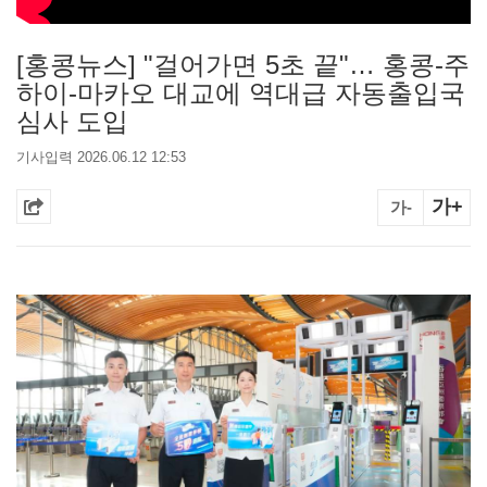
[홍콩뉴스] "걸어가면 5초 끝"… 홍콩-주
하이-마카오 대교에 역대급 자동출입국
심사 도입
기사입력 2026.06.12 12:53
가+
가-