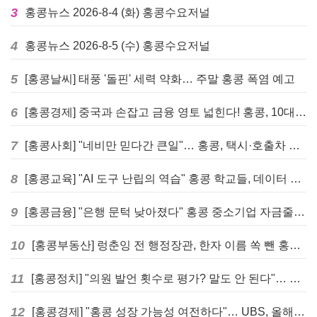
3
홍콩뉴스 2026-8-4 (화) 홍콩수요저널
4
홍콩뉴스 2026-8-5 (수) 홍콩수요저널
5
[홍콩날씨] 태풍 '돌핀' 세력 약화… 주말 홍콩 폭염 예고
6
[홍콩경제] 중국과 손잡고 금융 영토 넓힌다! 홍콩, 10대 신규 정책 발표
7
[홍콩사회] "네비만 믿다간 큰일"… 홍콩, 택시·호출차 통합 시험 도입하며 규제 본격화
8
[홍콩교육] "AI 도구 난립의 역습" 홍콩 학교들, 데이터 고립에 교육 효과 평가 비상
9
[홍콩금융] "은행 문턱 낮아졌다" 홍콩 중소기업 자금줄 숨통 트이나… HKMA "2분기 신용 조건 안정적"
10
[홍콩부동산] 렁춘잉 전 행정장관, 한자 이름 쏙 뺀 홍콩 고급 아파트 단지들에 쓴소리
11
[홍콩정치] "의원 발언 횟수로 평가? 말도 안 된다"… 홍콩 입법회 의장의 일침
12
[홍콩경제] "홍콩 성장 가능성 여전하다"… UBS, 올해 홍콩 GDP 성장률 전망치 4.5%로 대폭 상향