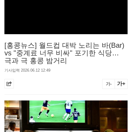
[홍콩뉴스] 월드컵 대박 노리는 바(Bar)
vs "중계료 너무 비싸" 포기한 식당…
극과 극 홍콩 밤거리
기사입력 2026.06.12 12:49
가+
가-