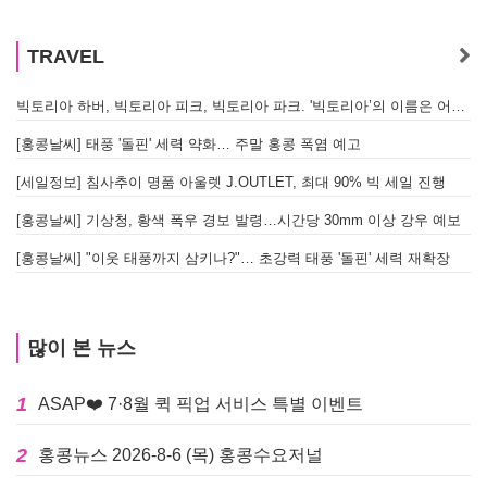
TRAVEL
빅토리아 하버, 빅토리아 피크, 빅토리아 파크. '빅토리아’의 이름은 어떻게 온 걸까? - [이승권 원장의 생활칼럼]
[홍콩날씨] 태풍 '돌핀' 세력 약화… 주말 홍콩 폭염 예고
[세일정보] 침사추이 명품 아울렛 J.OUTLET, 최대 90% 빅 세일 진행
[홍콩날씨] 기상청, 황색 폭우 경보 발령…시간당 30mm 이상 강우 예보
[홍콩날씨] "이웃 태풍까지 삼키나?"… 초강력 태풍 '돌핀' 세력 재확장
많이 본 뉴스
1
ASAP❤️ 7·8월 퀵 픽업 서비스 특별 이벤트
2
홍콩뉴스 2026-8-6 (목) 홍콩수요저널