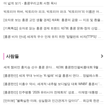
더 넓게 보기 - 홍콩우리교회 서현 목사
빅토리아 하버, 빅토리아 피크, 빅토리아 파크. '빅토리아’의 이름은 어떻게 온 걸까? - [이승권 원장의 생활칼럼]
[숫자로 보는 홍콩 교민 생활 경제] 제4회: 홍콩의 금융 — 지표 및 환율, MPF 운영 현황
[기획특집] 숫자로 읽는 홍콩 경제 트렌드 제7회 홍콩 문화·창의 산업의 구조와 분야별 동향
[홍콩 비자 안내] 세계적 우수 인재 유치 위한 ‘탑탤런트 비자(TTPS)’ 주요 요건
사람들
세계 챔피언 홍지승 선수 홍콩 온다… 제3회 홍콩한인팔씨름대회 9월 12일 개최
[
[홍콩한인] 세계 무대 누비는 ‘K-발레’ 비결 홍콩서 연다… 정발레스튜디오 개원
[홍콩한인] 이흥수 약사, 세계적 내추럴 보디빌딩 대회 WNBF 홍콩서 '마스터 부문 1위' 기염
[홍콩한인] 민주평통 ‘2026 유라시아 전체회의’ 성료… 이재명 대통령 참석으로 의미 더해
[인터뷰] "불확실한 미래, 성실함과 인간관계가 답이다"… 최강욱 한은 부소장이 청소년들에게 전하는 응원