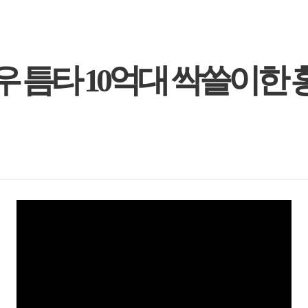
폭우 틈타 10억대 싹쓸이