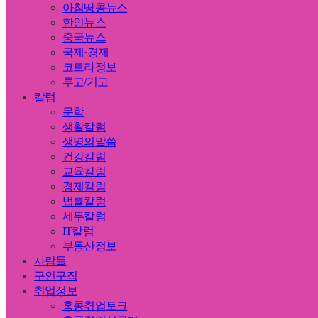
아침땅콩뉴스
한인뉴스
중국뉴스
국제·경제
코트라정보
투고/기고
칼럼
문학
생활칼럼
생명의말씀
건강칼럼
교육칼럼
경제칼럼
법률칼럼
세무칼럼
IT칼럼
부동산정보
사람들
구인구직
취업정보
홍콩취업토크