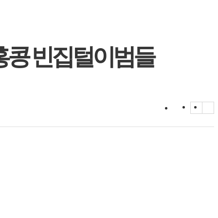
한 홍콩 빈집털이범들