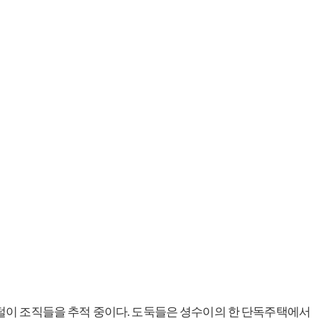
적 빈집털이 조직들을 추적 중이다. 도둑들은 셩수이의 한 단독주택에서