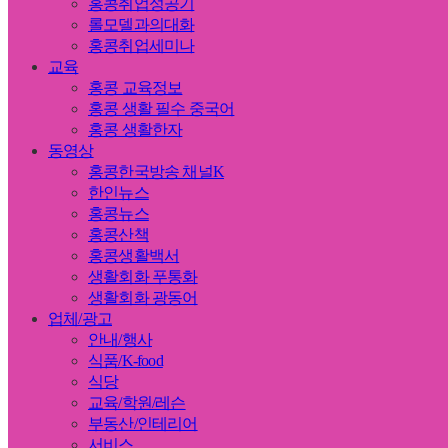
홍콩취업성공기
롤모델과의대화
홍콩취업세미나
교육
홍콩 교육정보
홍콩 생활 필수 중국어
홍콩 생활한자
동영상
홍콩한국방송 채널K
한인뉴스
홍콩뉴스
홍콩산책
홍콩생활백서
생활회화 푸통화
생활회화 광동어
업체/광고
안내/행사
식품/K-food
식당
교육/학원/레슨
부동산/인테리어
서비스