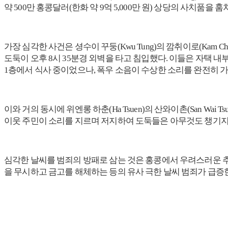
약 500만 홍콩달러(한화 약 9억 5,000만 원) 상당의 사치품
가장 심각한 사건은 셩수이 꾸둥(Kwu Tung)의 깜취이로(Kam Ch
도둑이 오후 8시 35분경 외벽을 타고 침입했다. 이들은 자택 내부
1층에서 식사 중이었으나, 폭우 소음이 수상한 소리를 완전히 
이와 거의 동시에 위엔롱 하춘(Ha Tsuen)의 산와이촌(San W
이웃 주민이 소리를 지르며 저지하여 도둑들은 아무것도 챙기지 
심각한 날씨를 범죄의 방패로 삼는 것은 홍콩에서 우려스러운 추세
을 무시하고 금고를 해체하는 등의 유사 극한 날씨 범죄가 급증한