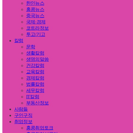
한인뉴스
홍콩뉴스
중국뉴스
국제·경제
코트라정보
투고/기고
칼럼
문학
생활칼럼
생명의말씀
건강칼럼
교육칼럼
경제칼럼
법률칼럼
세무칼럼
IT칼럼
부동산정보
사람들
구인구직
취업정보
홍콩취업토크