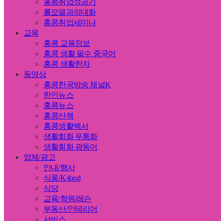
홍콩취업성공기
롤모델과의대화
홍콩취업세미나
교육
홍콩 교육정보
홍콩 생활 필수 중국어
홍콩 생활한자
동영상
홍콩한국방송 채널K
한인뉴스
홍콩뉴스
홍콩산책
홍콩생활백서
생활회화 푸통화
생활회화 광동어
업체/광고
안내/행사
식품/K-food
식당
교육/학원/레슨
부동산/인테리어
서비스