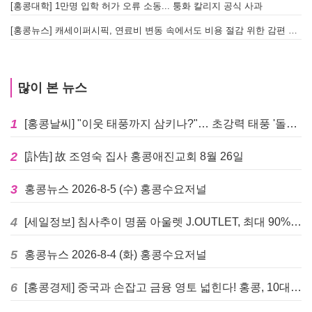
[홍콩대학] 1만명 입학 허가 오류 소동... 퉁화 칼리지 공식 사과
[
[홍콩뉴스] 캐세이퍼시픽, 연료비 변동 속에서도 비용 절감 위한 감편 계획 없어
[
많이 본 뉴스
1
[홍콩날씨] "이웃 태풍까지 삼키나?"… 초강력 태풍 '돌핀' 세력 재확장
2
[訃告] 故 조영숙 집사 홍콩애진교회 8월 26일
3
홍콩뉴스 2026-8-5 (수) 홍콩수요저널
4
[세일정보] 침사추이 명품 아울렛 J.OUTLET, 최대 90% 빅 세일 진행
5
홍콩뉴스 2026-8-4 (화) 홍콩수요저널
6
[홍콩경제] 중국과 손잡고 금융 영토 넓힌다! 홍콩, 10대 신규 정책 발표