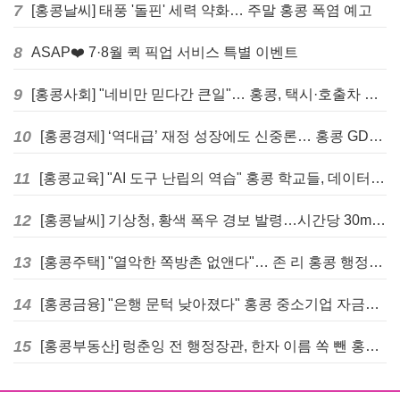
7
[홍콩날씨] 태풍 '돌핀' 세력 약화… 주말 홍콩 폭염 예고
8
ASAP❤️ 7·8월 퀵 픽업 서비스 특별 이벤트
9
[홍콩사회] "네비만 믿다간 큰일"… 홍콩, 택시·호출차 통합 시험 도입하며 규제 본격화
10
[홍콩경제] ‘역대급’ 재정 성장에도 신중론… 홍콩 GDP 전망 상향 속 “지정학적 리스크 경계”
11
[홍콩교육] "AI 도구 난립의 역습" 홍콩 학교들, 데이터 고립에 교육 효과 평가 비상
12
[홍콩날씨] 기상청, 황색 폭우 경보 발령…시간당 30mm 이상 강우 예보
13
[홍콩주택] "열악한 쪽방촌 없앤다"… 존 리 홍콩 행정장관, 4년 내 단계적 폐지 선언
14
[홍콩금융] "은행 문턱 낮아졌다" 홍콩 중소기업 자금줄 숨통 트이나… HKMA "2분기 신용 조건 안정적"
15
[홍콩부동산] 렁춘잉 전 행정장관, 한자 이름 쏙 뺀 홍콩 고급 아파트 단지들에 쓴소리