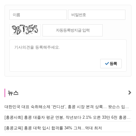
등록
뉴스
대한민국 대표 숙취해소제 ‘컨디션’, 홍콩 시장 본격 상륙… 왓슨스 입점 기념 할인 행사 진행
[
[홍콩사회] 홍콩 대졸자 평균 연봉, 작년보다 2.1% 오른 33만 6천 홍콩달러 기록
[
[홍콩교육] 홍콩 대학 입시 합격률 34% 그쳐...역대 최저