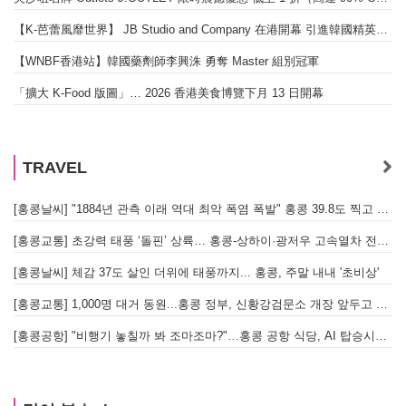
【K-芭蕾風靡世界】 JB Studio and Company 在港開幕 引進韓國精英芭蕾教育系統
【WNBF香港站】韓國藥劑師李興洙 勇奪 Master 組別冠軍
「擴大 K-Food 版圖」… 2026 香港美食博覽下月 13 日開幕
TRAVEL
[홍콩날씨] "1884년 관측 이래 역대 최악 폭염 폭발" 홍콩 39.8도 찍고 역대 최고 기록 경신
[홍콩교통] 초강력 태풍 ‘돌핀’ 상륙… 홍콩-상하이·광저우 고속열차 전면 중단
[홍콩날씨] 체감 37도 살인 더위에 태풍까지... 홍콩, 주말 내내 '초비상'
[홍콩교통] 1,000명 대거 동원...홍콩 정부, 신황강검문소 개장 앞두고 실전 훈련 돌입
[홍콩공항] "비행기 놓칠까 봐 조마조마?"…홍콩 공항 식당, AI 탑승시간 계산해 메뉴 추천해 준다