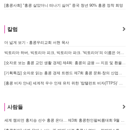
[홍콩사회] "홍콩 살았더니 떠나기 싫어" 중국 청년 90% 홍콩 정착 희망
홍
칼럼
더 넓게 보기 - 홍콩우리교회 서현 목사
빅토리아 하버, 빅토리아 피크, 빅토리아 파크. '빅토리아’의 이름은 어떻게 온 걸까? - [이승권 원장의 생활칼럼]
[숫자로 보는 홍콩 교민 생활 경제] 제4회: 홍콩의 금융 — 지표 및 환율, MPF 운영 현황
[기획특집] 숫자로 읽는 홍콩 경제 트렌드 제7회 홍콩 문화·창의 산업의 구조와 분야별 동향
[홍콩 비자 안내] 세계적 우수 인재 유치 위한 ‘탑탤런트 비자(TTPS)’ 주요 요건
사람들
세계 챔피언 홍지승 선수 홍콩 온다… 제3회 홍콩한인팔씨름대회 9월 12일 개최
[