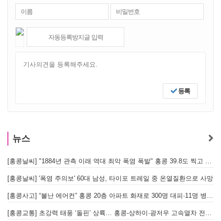
등록
뉴스
[홍콩날씨] "1884년 관측 이래 역대 최악 폭염 폭발" 홍콩 39.8도 찍고 역대 최고 기록 경신
[홍콩날씨] '폭염 주의보' 60대 남성, 타이포 트레일 중 온열질환으로 사망
[홍콩사고] “불난 에어컨” 홍콩 20층 아파트 화재로 300명 대피·11명 병원 이송
[홍콩교통] 초강력 태풍 ‘돌핀’ 상륙… 홍콩-상하이·광저우 고속열차 전면 중단
[