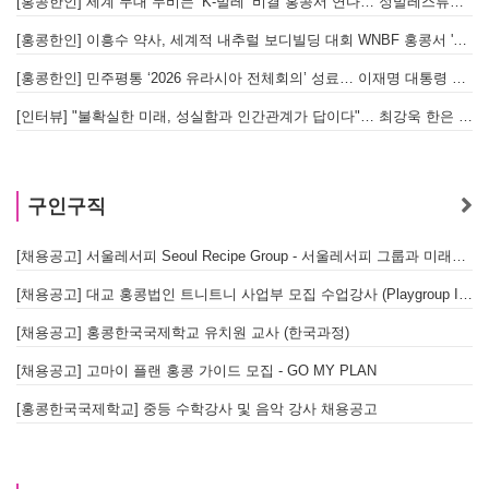
[홍콩한인] 세계 무대 누비는 ‘K-발레’ 비결 홍콩서 연다… 정발레스튜디오 개원
[홍콩한인] 이흥수 약사, 세계적 내추럴 보디빌딩 대회 WNBF 홍콩서 '마스터 부문 1위' 기염
[홍콩한인] 민주평통 ‘2026 유라시아 전체회의’ 성료… 이재명 대통령 참석으로 의미 더해
[인터뷰] "불확실한 미래, 성실함과 인간관계가 답이다"… 최강욱 한은 부소장이 청소년들에게 전하는 응원
구인구직
[채용공고] 서울레서피 Seoul Recipe Group - 서울레서피 그룹과 미래를 함께할 유능한 인재를 모십니다
[채용공고] 대교 홍콩법인 트니트니 사업부 모집 수업강사 (Playgroup Instructor)
[채용공고] 홍콩한국국제학교 유치원 교사 (한국과정)
[채용공고] 고마이 플랜 홍콩 가이드 모집 - GO MY PLAN
[홍콩한국국제학교] 중등 수학강사 및 음악 강사 채용공고