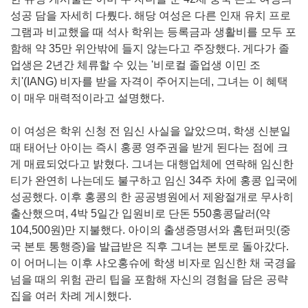
성공 담을 자세히 다뤘다. 해당 여성은 다른 인재 유치 프로
그램과 비교했을 때 석사 학위는 등록금과 생활비를 모두 포
함해 약 35만 위안밖에 들지 않는다고 주장했다. 게다가 졸
업생은 2년간 체류할 수 있는 '비로컬 졸업생 이민 조
치'(IANG) 비자를 받을 자격이 주어지는데, 그녀는 이 혜택
이 매우 매력적이라고 설명했다.
이 여성은 학위 신청 전 임신 사실을 알았으며, 학생 신분일
때 태어난 아이는 즉시 홍콩 영주권을 받게 된다는 점에 크
게 매료되었다고 밝혔다. 그녀는 대행업체에 연락해 임신한
티가 완연히 나는데도 불구하고 임신 34주 차에 홍콩 입국에
성공했다. 이후 홍콩의 한 공공병원에서 제왕절개로 무사히
출산했으며, 4박 5일간 입원비로 단돈 550홍콩달러(약
104,500원)만 지불했다. 아이의 출생증명서와 홈턴퍼밋(중
국 본토 통행증)을 발급받은 직후 그녀는 본토로 돌아갔다.
이 어머니는 이후 샤오홍슈에 학생 비자로 임신한 채 국경을
넘을 때의 위험 관리 팁을 포함해 자신의 경험을 담은 공략
집을 여러 차례 게시했다.