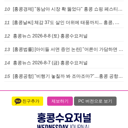
10
[홍콩경제] "동남아 시장 확 뚫었다" 홍콩 쇼핑 페스티벌, 매출 대박 행진
11
[홍콩날씨] 체감 37도 살인 더위에 태풍까지... 홍콩, 주말 내내 '초비상'
12
홍콩뉴스 2026-8-8 (토) 홍콩수요저널
13
[홍콩법률] [아이들 서면 증언 논란] "어른이 가담하면 왜곡된다"… 홍콩 변호사회, 정부 성범죄법 개정안에 제동
14
홍콩뉴스 2026-8-7 (금) 홍콩수요저널
15
[홍콩공항] "비행기 놓칠까 봐 조마조마?"…홍콩 공항 식당, AI 탑승시간 계산해 메뉴 추천해 준다
친구추가
제보하기
PC 버전으로 보기