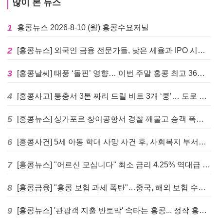
많이 본 뉴스
1
홍콩뉴스 2026-8-10 (월) 홍콩수요저널
2
[홍콩뉴스] 외국인 금융 전문가들, 낮은 세율과 IPO 시장 회복에 홍콩으로 '대거 복귀'
3
[홍콩날씨] 태풍 ‘돌핀’ 영향… 이번 주말 홍콩 최고 36도 폭염 비상
4
[홍콩사고] 퉁충서 3톤 짜리 드릴 비트 3개 ‘쿵’… 도로 파손·교통 마비
5
[홍콩뉴스] 싱가포르 창이공항서 경찰 깨물고 승객 폭행한 홍콩 모자, 결국 감옥행
6
[홍콩사건] 5세 아동 학대 사망 사건 후, 사회복지 부서에 내부 검토 및 교육 강화 촉구
7
[홍콩뉴스] "어르신 모십니다" 최소 금리 4.25% 역대급 혜택, 홍콩 실버채권 발행
8
[홍콩금융] "홍콩 보험 과세 폭탄"…중국, 해외 보험 수익에 20% 세금 부과로 관련주 급락
9
[홍콩뉴스] '관광객 지출 반토막' 속타는 홍콩... 정작 홍콩인들은 지갑 들고 해외로?