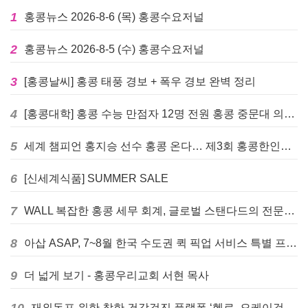
1
홍콩뉴스 2026-8-6 (목) 홍콩수요저널
2
홍콩뉴스 2026-8-5 (수) 홍콩수요저널
3
[홍콩날씨] 홍콩 태풍 경보 + 폭우 경보 완벽 정리
4
[홍콩대학] 홍콩 수능 만점자 12명 전원 홍콩 중문대 의대 진학
5
세계 챔피언 홍지승 선수 홍콩 온다… 제3회 홍콩한인팔씨름대회 9월 12일 개최
6
[신세계식품] SUMMER SALE
7
WALL 복잡한 홍콩 세무 회계, 글로벌 스탠다드의 전문가들이 답을 드립니다! - 법인설립, 회계, 감사
8
아삽 ASAP, 7~8월 한국 수도권 퀵 픽업 서비스 특별 프로모션 실시
9
더 넓게 보기 - 홍콩우리교회 서현 목사
10
재외동포 위한 착한 건강검진 플랫폼 ‘헬로, 오케이검진’ 서비스 개시