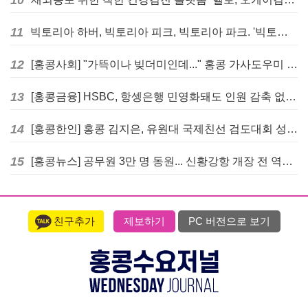
11
빅토리아 하버, 빅토리아 피크, 빅토리아 파크. '빅토리아’의 이름은 어떻게 온 걸까? - [이승권 원장의 생활칼럼]
12
[홍콩사회] "가뜩이나 빚더미인데..." 홍콩 가사도우미 대출 전면 금지 촉구
13
[홍콩금융] HSBC, 항셍은행 민영화돼도 인원 감축 없다... 독립 브랜드 유지
14
[홍콩한인] 홍콩 김지은, 유원대 국제친선 검도대회 성인단체전 우승
15
[홍콩뉴스] 공무원 3만 명 동원... 신황강항 개장 전 역대급 훈련 실시
친구추가
제보하기
PC 버전으로 보기