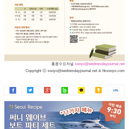
홍콩수요저널
sooyo@wednesdayjournal.net
Copyright ⓒ sooyo@wednesdayjournal.net & hksooyo.com