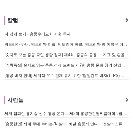
칼럼
더 넓게 보기 - 홍콩우리교회 서현 목사
빅토리아 하버, 빅토리아 피크, 빅토리아 파크. '빅토리아’의 이름은 어떻게 온 걸까? - [이승권 원장의 생활칼럼]
[숫자로 보는 홍콩 교민 생활 경제] 제4회: 홍콩의 금융 — 지표 및 환율, MPF 운영 현황
[기획특집] 숫자로 읽는 홍콩 경제 트렌드 제7회 홍콩 문화·창의 산업의 구조와 분야별 동향
[홍콩 비자 안내] 세계적 우수 인재 유치 위한 ‘탑탤런트 비자(TTPS)’ 주요 요건
사람들
세계 챔피언 홍지승 선수 홍콩 온다… 제3회 홍콩한인팔씨름대회 9월 12일 개최
[
[홍콩한인] 세계 무대 누비는 ‘K-발레’ 비결 홍콩서 연다… 정발레스튜디오 개원