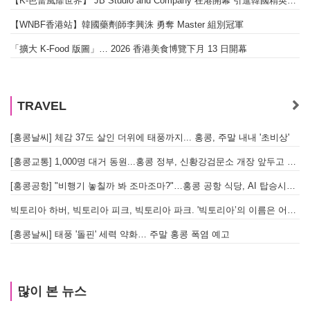
【K-芭蕾風靡世界】 JB Studio and Company 在港開幕 引進韓國精英芭蕾教育系統
【WNBF香港站】韓國藥劑師李興洙 勇奪 Master 組別冠軍
「擴大 K-Food 版圖」… 2026 香港美食博覽下月 13 日開幕
TRAVEL
[홍콩날씨] 체감 37도 살인 더위에 태풍까지... 홍콩, 주말 내내 '초비상'
[홍콩교통] 1,000명 대거 동원...홍콩 정부, 신황강검문소 개장 앞두고 실전 훈련 돌입
[홍콩공항] "비행기 놓칠까 봐 조마조마?"…홍콩 공항 식당, AI 탑승시간 계산해 메뉴 추천해 준다
빅토리아 하버, 빅토리아 피크, 빅토리아 파크. '빅토리아’의 이름은 어떻게 온 걸까? - [이승권 원장의 생활칼럼]
[홍콩날씨] 태풍 '돌핀' 세력 약화… 주말 홍콩 폭염 예고
많이 본 뉴스