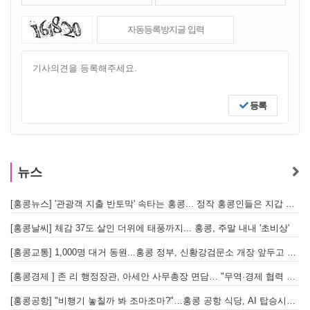
등록
뉴스
[홍콩뉴스] '관광객 지출 반토막' 속타는 홍콩... 정작 홍콩인들은 지갑 들고 해외로?
[
[홍콩날씨] 체감 37도 살인 더위에 태풍까지... 홍콩, 주말 내내 '초비상'
[
[홍콩교통] 1,000명 대거 동원...홍콩 정부, 신황강검문소 개장 앞두고 실전 훈련 돌입
[홍콩경제 ] 존 리 행정장관, 아세안 사무총장 면담… "무역·경제 협력 한층 강화한다"
[홍콩공항] "비행기 놓칠까 봐 조마조마?"…홍콩 공항 식당, AI 탑승시간 계산해 메뉴 추천해 준다
홍