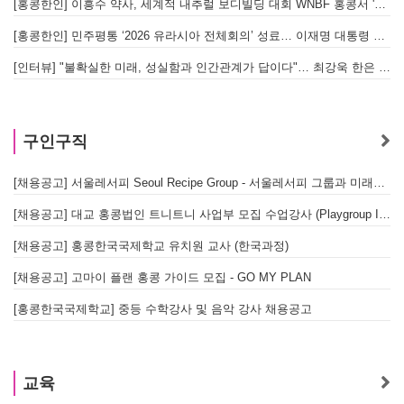
[홍콩한인] 이흥수 약사, 세계적 내추럴 보디빌딩 대회 WNBF 홍콩서 '마스터 부문 1위' 기염
[홍콩한인] 민주평통 ‘2026 유라시아 전체회의’ 성료… 이재명 대통령 참석으로 의미 더해
[인터뷰] "불확실한 미래, 성실함과 인간관계가 답이다"… 최강욱 한은 부소장이 청소년들에게 전하는 응원
구인구직
[채용공고] 서울레서피 Seoul Recipe Group - 서울레서피 그룹과 미래를 함께할 유능한 인재를 모십니다
[채용공고] 대교 홍콩법인 트니트니 사업부 모집 수업강사 (Playgroup Instructor)
[채용공고] 홍콩한국국제학교 유치원 교사 (한국과정)
[채용공고] 고마이 플랜 홍콩 가이드 모집 - GO MY PLAN
[홍콩한국국제학교] 중등 수학강사 및 음악 강사 채용공고
교육