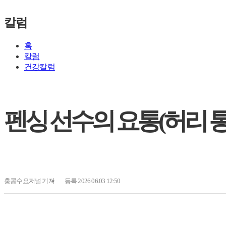
칼럼
홈
칼럼
건강칼럼
펜싱 선수의 요통(허리 통
홍콩수요저널
기자
등록 2026.06.03 12:50