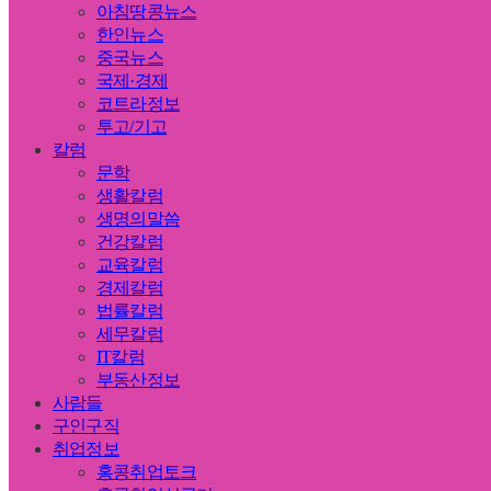
아침땅콩뉴스
한인뉴스
중국뉴스
국제·경제
코트라정보
투고/기고
칼럼
문학
생활칼럼
생명의말씀
건강칼럼
교육칼럼
경제칼럼
법률칼럼
세무칼럼
IT칼럼
부동산정보
사람들
구인구직
취업정보
홍콩취업토크