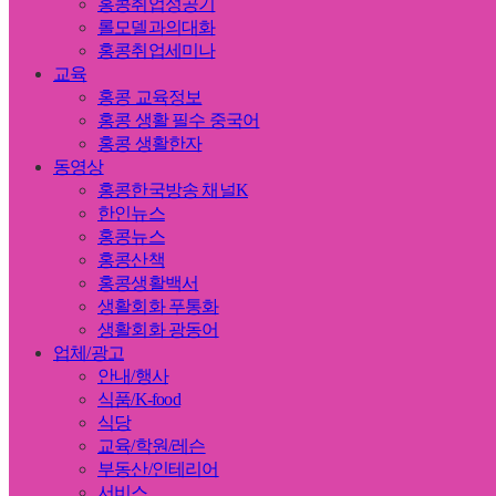
홍콩취업성공기
롤모델과의대화
홍콩취업세미나
교육
홍콩 교육정보
홍콩 생활 필수 중국어
홍콩 생활한자
동영상
홍콩한국방송 채널K
한인뉴스
홍콩뉴스
홍콩산책
홍콩생활백서
생활회화 푸통화
생활회화 광동어
업체/광고
안내/행사
식품/K-food
식당
교육/학원/레슨
부동산/인테리어
서비스