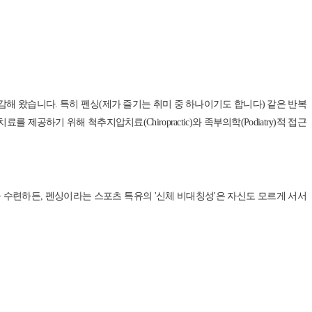
해 왔습니다. 특히 펜싱(제가 즐기는 취미 중 하나이기도 합니다) 같은 반복
기 위해 척추지압치료(Chiropractic)와 족부의학(Podiatry)적 접근
목을 수련하든, 펜싱이라는 스포츠 특유의 '신체 비대칭성'은 자신도 모르게 서서