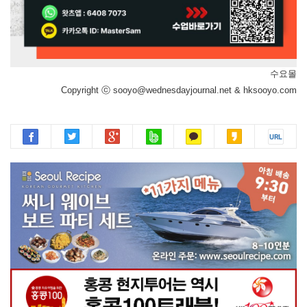
수요몰
Copyright ⓒ sooyo@wednesdayjournal.net & hksooyo.com