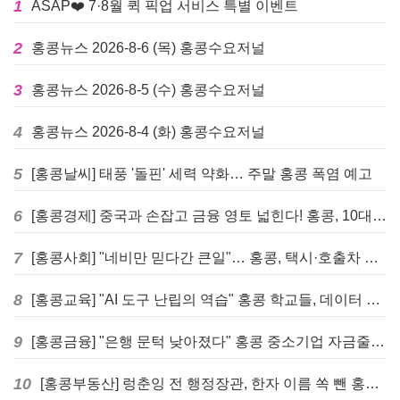
1
ASAP❤️ 7·8월 퀵 픽업 서비스 특별 이벤트
2
홍콩뉴스 2026-8-6 (목) 홍콩수요저널
3
홍콩뉴스 2026-8-5 (수) 홍콩수요저널
4
홍콩뉴스 2026-8-4 (화) 홍콩수요저널
5
[홍콩날씨] 태풍 '돌핀' 세력 약화… 주말 홍콩 폭염 예고
6
[홍콩경제] 중국과 손잡고 금융 영토 넓힌다! 홍콩, 10대 신규 정책 발표
7
[홍콩사회] "네비만 믿다간 큰일"… 홍콩, 택시·호출차 통합 시험 도입하며 규제 본격화
8
[홍콩교육] "AI 도구 난립의 역습" 홍콩 학교들, 데이터 고립에 교육 효과 평가 비상
9
[홍콩금융] "은행 문턱 낮아졌다" 홍콩 중소기업 자금줄 숨통 트이나… HKMA "2분기 신용 조건 안정적"
10
[홍콩부동산] 렁춘잉 전 행정장관, 한자 이름 쏙 뺀 홍콩 고급 아파트 단지들에 쓴소리