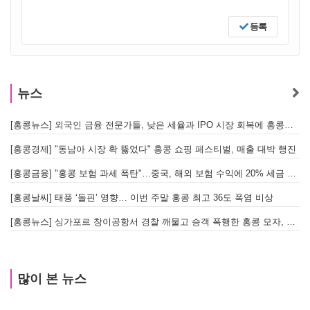
등록
뉴스
[홍콩뉴스] 외국인 금융 전문가들, 낮은 세율과 IPO 시장 회복에 홍콩으로 '대거 복귀'
[
[홍콩경제] "동남아 시장 확 뚫었다" 홍콩 쇼핑 페스티벌, 매출 대박 행진
[홍콩금융] "홍콩 보험 과세 폭탄"…중국, 해외 보험 수익에 20% 세금 부과로 관련주 급락
[홍콩날씨] 태풍 ‘돌핀’ 영향… 이번 주말 홍콩 최고 36도 폭염 비상
홍
[홍콩뉴스] 싱가포르 창이공항서 경찰 깨물고 승객 폭행한 홍콩 모자, 결국 감옥행
투
많이 본 뉴스