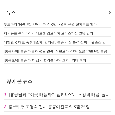
뉴스
투표하러 '왕복 1천600km' 재외국민, 2년뒤 우편·전자투표 할까
[
재외동포 속여 123억 가로챈 캄보디아 보이스피싱 일당 검거
대한민국 대표 숙취해소제 ‘컨디션’, 홍콩 시장 본격 상륙… 왓슨스 입점 기념 할인 행사 진행
[
[홍콩사회] 홍콩 대졸자 평균 연봉, 작년보다 2.1% 오른 33만 6천 홍콩달러 기록
[
[홍콩교육] 홍콩 대학 입시 합격률 34% 그쳐...역대 최저
많이 본 뉴스
1
[홍콩날씨] "이웃 태풍까지 삼키나?"… 초강력 태풍 '돌핀' 세력 재확장
2
[訃告] 故 조영숙 집사 홍콩애진교회 8월 26일