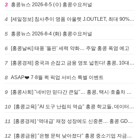
3
홍콩뉴스 2026-8-5 (수) 홍콩수요저널
4
[세일정보] 침사추이 명품 아울렛 J.OUTLET, 최대 90% 빅 세일 진행
5
홍콩뉴스 2026-8-4 (화) 홍콩수요저널
6
[홍콩날씨] 태풍 '돌핀' 세력 약화… 주말 홍콩 폭염 예고
7
[홍콩경제] 중국과 손잡고 금융 영토 넓힌다! 홍콩, 10대 신규 정책 발표
8
ASAP❤️ 7·8월 퀵 픽업 서비스 특별 이벤트
9
[홍콩사회] "네비만 믿다간 큰일"… 홍콩, 택시·호출차 통합 시험 도입하며 규제 본격화
10
[홍콩교육] "AI 도구 난립의 역습" 홍콩 학교들, 데이터 고립에 교육 효과 평가 비상
11
[홍콩경제] ‘역대급’ 재정 성장에도 신중론… 홍콩 GDP 전망 상향 속 “지정학적 리스크 경계”
12
[홍콩금융] "은행 문턱 낮아졌다" 홍콩 중소기업 자금줄 숨통 트이나… HKMA "2분기 신용 조건 안정적"