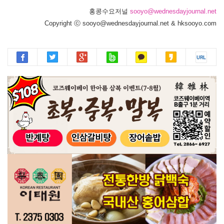
홍콩수요저널
sooyo@wednesdayjournal.net
Copyright ⓒ sooyo@wednesdayjournal.net & hksooyo.com