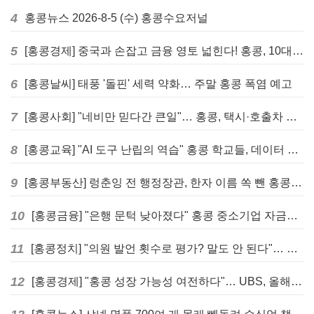
4
홍콩뉴스 2026-8-5 (수) 홍콩수요저널
5
[홍콩경제] 중국과 손잡고 금융 영토 넓힌다! 홍콩, 10대 신규 정책 발표
6
[홍콩날씨] 태풍 '돌핀' 세력 약화… 주말 홍콩 폭염 예고
7
[홍콩사회] "네비만 믿다간 큰일"… 홍콩, 택시·호출차 통합 시험 도입하며 규제 본격화
8
[홍콩교육] "AI 도구 난립의 역습" 홍콩 학교들, 데이터 고립에 교육 효과 평가 비상
9
[홍콩부동산] 렁춘잉 전 행정장관, 한자 이름 쏙 뺀 홍콩 고급 아파트 단지들에 쓴소리
10
[홍콩금융] "은행 문턱 낮아졌다" 홍콩 중소기업 자금줄 숨통 트이나… HKMA "2분기 신용 조건 안정적"
11
[홍콩정치] "의원 발언 횟수로 평가? 말도 안 된다"… 홍콩 입법회 의장의 일침
12
[홍콩경제] "홍콩 성장 가능성 여전하다"… UBS, 올해 홍콩 GDP 성장률 전망치 4.5%로 대폭 상향