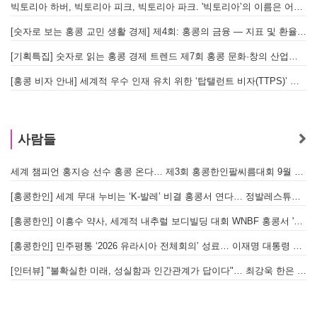
빅토리아 하버, 빅토리아 피크, 빅토리아 파크. '빅토리아’의 이름은 어떻게 온 걸까? - [이승권 원장의 생활칼럼]
[숫자로 보는 홍콩 교민 생활 경제] 제4회: 홍콩의 금융 — 지표 및 환율, MPF 운영 현황
[기획특집] 숫자로 읽는 홍콩 경제 트렌드 제7회 홍콩 문화·창의 산업의 구조와 분야별 동향
[홍콩 비자 안내] 세계적 우수 인재 유치 위한 ‘탑탤런트 비자(TTPS)’ 주요 요건
사람들
세계 챔피언 홍지승 선수 홍콩 온다… 제3회 홍콩한인팔씨름대회 9월 12일 개최
[
[홍콩한인] 세계 무대 누비는 ‘K-발레’ 비결 홍콩서 연다… 정발레스튜디오 개원
[홍콩한인] 이흥수 약사, 세계적 내추럴 보디빌딩 대회 WNBF 홍콩서 '마스터 부문 1위' 기염
[홍콩한인] 민주평통 ‘2026 유라시아 전체회의’ 성료… 이재명 대통령 참석으로 의미 더해
[인터뷰] "불확실한 미래, 성실함과 인간관계가 답이다"… 최강욱 한은 부소장이 청소년들에게 전하는 응원