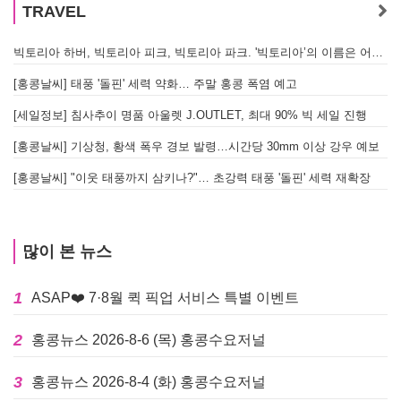
TRAVEL
빅토리아 하버, 빅토리아 피크, 빅토리아 파크. '빅토리아’의 이름은 어떻게 온 걸까? - [이승권 원장의 생활칼럼]
[홍콩날씨] 태풍 '돌핀' 세력 약화… 주말 홍콩 폭염 예고
[세일정보] 침사추이 명품 아울렛 J.OUTLET, 최대 90% 빅 세일 진행
[홍콩날씨] 기상청, 황색 폭우 경보 발령…시간당 30mm 이상 강우 예보
[홍콩날씨] "이웃 태풍까지 삼키나?"… 초강력 태풍 '돌핀' 세력 재확장
많이 본 뉴스
1
ASAP❤️ 7·8월 퀵 픽업 서비스 특별 이벤트
2
홍콩뉴스 2026-8-6 (목) 홍콩수요저널
3
홍콩뉴스 2026-8-4 (화) 홍콩수요저널