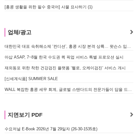
[홍콩 생활을 위한 필수 중국어] 사물 묘사하기 (1)
업체/광고
대한민국 대표 숙취해소제 ‘컨디션’, 홍콩 시장 본격 상륙… 왓슨스 입점 기념 할인 행사 진행
아삽 ASAP, 7~8월 한국 수도권 퀵 픽업 서비스 특별 프로모션 실시
재외동포 위한 착한 건강검진 플랫폼 ‘헬로, 오케이검진’ 서비스 개시
[신세계식품] SUMMER SALE
WALL 복잡한 홍콩 세무 회계, 글로벌 스탠다드의 전문가들이 답을 드립니다! - 법인설립, 회계, 감사
지면보기 PDF
수요저널 E-Book 2026년 7월 29일자 (26-30-1535호)