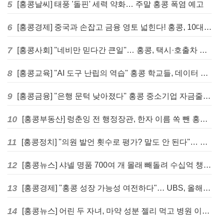
5
[홍콩날씨] 태풍 '돌핀' 세력 약화… 주말 홍콩 폭염 예고
6
[홍콩경제] 중국과 손잡고 금융 영토 넓힌다! 홍콩, 10대 신규 정책 발표
7
[홍콩사회] "네비만 믿다간 큰일"… 홍콩, 택시·호출차 통합 시험 도입하며 규제 본격화
8
[홍콩교육] "AI 도구 난립의 역습" 홍콩 학교들, 데이터 고립에 교육 효과 평가 비상
9
[홍콩금융] "은행 문턱 낮아졌다" 홍콩 중소기업 자금줄 숨통 트이나… HKMA "2분기 신용 조건 안정적"
10
[홍콩부동산] 렁춘잉 전 행정장관, 한자 이름 쏙 뺀 홍콩 고급 아파트 단지들에 쓴소리
11
[홍콩정치] "의원 발언 횟수로 평가? 말도 안 된다"… 홍콩 입법회 의장의 일침
12
[홍콩뉴스] 샤넬 명품 700여 개 몰래 빼돌려 수십억 챙긴 직원 4년~7년형 선고
13
[홍콩경제] "홍콩 성장 가능성 여전하다"… UBS, 올해 홍콩 GDP 성장률 전망치 4.5%로 대폭 상향
14
[홍콩뉴스] 어린 두 자녀, 마약 성분 젤리 먹고 병원 이송… 어머니와 친척 체포