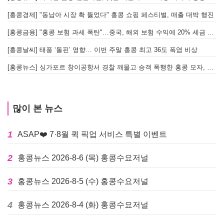
[홍콩경제] "동남아 시장 확 뚫었다" 홍콩 쇼핑 페스티벌, 매출 대박 행진
[홍콩금융] "홍콩 보험 과세 폭탄"…중국, 해외 보험 수익에 20% 세금 부과로 관련주 급락
[홍콩날씨] 태풍 ‘돌핀’ 영향… 이번 주말 홍콩 최고 36도 폭염 비상
홍
[홍콩뉴스] 싱가포르 창이공항서 경찰 깨물고 승객 폭행한 홍콩 모자, 결국 감옥행
투
많이 본 뉴스
1
ASAP❤️ 7·8월 퀵 픽업 서비스 특별 이벤트
2
홍콩뉴스 2026-8-6 (목) 홍콩수요저널
3
홍콩뉴스 2026-8-5 (수) 홍콩수요저널
4
홍콩뉴스 2026-8-4 (화) 홍콩수요저널