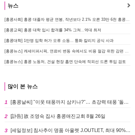
뉴스
[홍콩사회] 홍콩 대졸자 평균 연봉, 작년보다 2.1% 오른 33만 6천 홍콩달러 기록
[
[홍콩교육] 홍콩 대학 입시 합격률 34% 그쳐...역대 최저
[홍콩대학] 1만명 입학 허가 오류 소동... 퉁화 칼리지 공식 사과
[
[홍콩뉴스] 캐세이퍼시픽, 연료비 변동 속에서도 비용 절감 위한 감편 계획 없어
[
[홍콩뉴스] 홍콩 노동처, 건설 현장 흡연 단속에 적외선 드론 투입 검토
[
많이 본 뉴스
1
[홍콩날씨] "이웃 태풍까지 삼키나?"… 초강력 태풍 '돌핀' 세력 재확장
2
[訃告] 故 조영숙 집사 홍콩애진교회 8월 26일
3
[세일정보] 침사추이 명품 아울렛 J.OUTLET, 최대 90% 빅 세일 진행