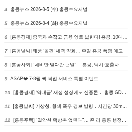
4
홍콩뉴스 2026-8-5 (수) 홍콩수요저널
5
홍콩뉴스 2026-8-4 (화) 홍콩수요저널
6
[홍콩경제] 중국과 손잡고 금융 영토 넓힌다! 홍콩, 10대 신규 정책 발표
7
[홍콩날씨] 태풍 '돌핀' 세력 약화… 주말 홍콩 폭염 예고
8
[홍콩사회] "네비만 믿다간 큰일"… 홍콩, 택시·호출차 통합 시험 도입하며 규제 본격화
9
ASAP❤️ 7·8월 퀵 픽업 서비스 특별 이벤트
10
[홍콩경제] ‘역대급’ 재정 성장에도 신중론… 홍콩 GDP 전망 상향 속 “지정학적 리스크 경계”
11
[홍콩날씨] 기상청, 황색 폭우 경보 발령…시간당 30mm 이상 강우 예보
12
[홍콩주택] "열악한 쪽방촌 없앤다"… 존 리 홍콩 행정장관, 4년 내 단계적 폐지 선언