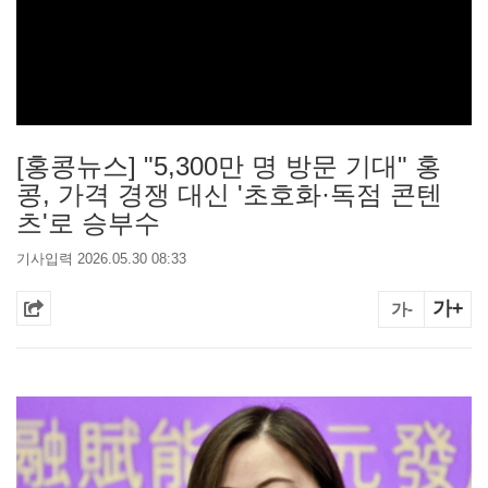
[홍콩뉴스] "5,300만 명 방문 기대" 홍
콩, 가격 경쟁 대신 '초호화·독점 콘텐
츠'로 승부수
기사입력 2026.05.30 08:33
가+
가-