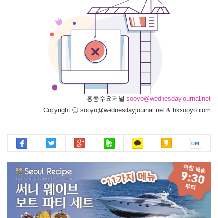
홍콩수요저널
sooyo@wednesdayjournal.net
Copyright ⓒ sooyo@wednesdayjournal.net & hksooyo.com