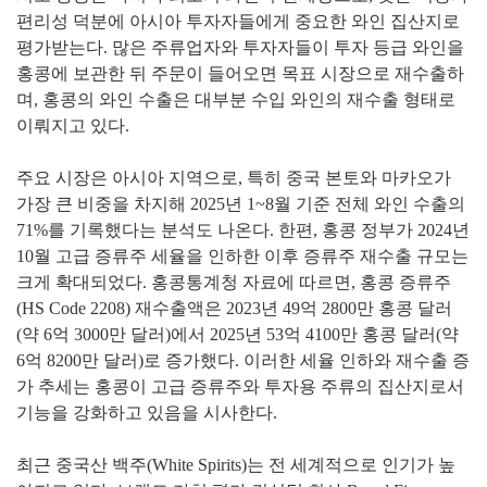
편리성 덕분에 아시아 투자자들에게 중요한 와인
집산지로
평가받는다. 많은 주류업자와 투자자들이 투자 등급
와인을
홍콩에 보관한 뒤 주문이 들어오면 목표 시장으로 재수
출하
며, 홍콩의 와인 수출은 대부분 수입 와인의 재수출 형태로
이뤄지고 있다.
주요 시장은 아시아 지역으로, 특히 중국 본토와
마카오가
가장 큰 비중을 차지해 2025년 1~8월 기준 전체 와인
수출의
71%를 기록했다는 분석도 나온다.
한편, 홍콩 정부가 2024년
10월 고급 증류주 세율을 인하한
이후 증류주 재수출 규모는
크게 확대되었다. 홍콩통계청 자료
에 따르면, 홍콩 증류주
(HS Code 2208) 재수출액은 2023년
49억 2800만 홍콩 달러
(약 6억 3000만 달러)에서 2025년 53
억 4100만 홍콩 달러(약
6억 8200만 달러)로 증가했다. 이러한
세율 인하와 재수출 증
가 추세는 홍콩이 고급 증류주와 투자용
주류의 집산지로서
기능을 강화하고 있음을 시사한다.
최근 중국산 백주(White Spirits)는 전 세계적으로 인기가 높