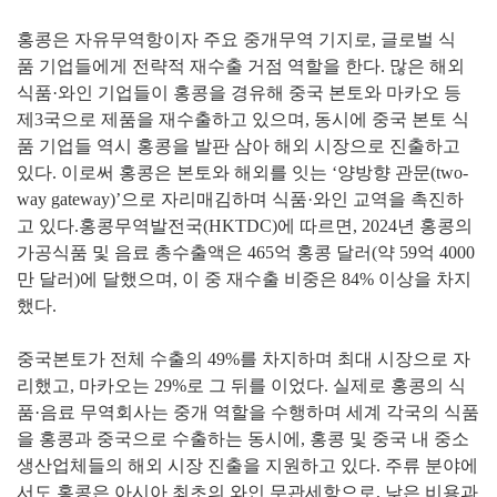
홍콩은 자유무역항이자 주요 중개무역 기지로, 글로벌 식
품
기업들에게 전략적 재수출 거점 역할을 한다. 많은 해외
식품·와
인 기업들이 홍콩을 경유해 중국 본토와 마카오 등
제3국으로
제품을 재수출하고 있으며, 동시에 중국 본토 식
품 기업들 역시
홍콩을 발판 삼아 해외 시장으로 진출하고
있다. 이로써 홍콩은
본토와 해외를 잇는 ‘양방향 관문(two-
way gateway)’으로 자
리매김하며 식품·와인 교역을 촉진하
고 있다.홍콩무역발전국(HKTDC)에 따르면, 2024년 홍콩의
가공식
품 및 음료 총수출액은 465억 홍콩 달러(약 59억 4000
만 달러)
에 달했으며, 이 중 재수출 비중은 84% 이상을 차지
했다.
중국
본토가 전체 수출의 49%를 차지하며 최대 시장으로 자
리했고,
마카오는 29%로 그 뒤를 이었다. 실제로 홍콩의 식
품·음료 무
역회사는 중개 역할을 수행하며 세계 각국의 식품
을 홍콩과 중
국으로 수출하는 동시에, 홍콩 및 중국 내 중소
생산업체들의 해
외 시장 진출을 지원하고 있다.
주류 분야에
서도 홍콩은 아시아 최초의 와인 무관세항으로,
낮은 비용과