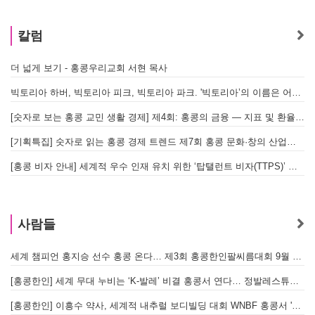
칼럼
더 넓게 보기 - 홍콩우리교회 서현 목사
빅토리아 하버, 빅토리아 피크, 빅토리아 파크. '빅토리아’의 이름은 어떻게 온 걸까? - [이승권 원장의 생활칼럼]
[숫자로 보는 홍콩 교민 생활 경제] 제4회: 홍콩의 금융 — 지표 및 환율, MPF 운영 현황
[기획특집] 숫자로 읽는 홍콩 경제 트렌드 제7회 홍콩 문화·창의 산업의 구조와 분야별 동향
[홍콩 비자 안내] 세계적 우수 인재 유치 위한 ‘탑탤런트 비자(TTPS)’ 주요 요건
사람들
세계 챔피언 홍지승 선수 홍콩 온다… 제3회 홍콩한인팔씨름대회 9월 12일 개최
[
[홍콩한인] 세계 무대 누비는 ‘K-발레’ 비결 홍콩서 연다… 정발레스튜디오 개원
[홍콩한인] 이흥수 약사, 세계적 내추럴 보디빌딩 대회 WNBF 홍콩서 '마스터 부문 1위' 기염