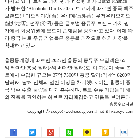
아지고 있다. 브랜드 가치 평가 컨설팅 회사 Brand Finance
가
발표한 ‘Alcoholic Drinks 2025’ 보고서에 따르면 중국 백주
브
랜드인 마오타이(茅台), 우량예(五粮液), 루저우라오자오
(瀘州
老窖), 펀주(汾酒) 등은 글로벌 증류주 브랜드 가치 평
가에서 최
상위권에 오르며 존재감을 강화하고 있다. 이에 따
라 중국 본
토 주류 기업들은 홍콩을 거점으로 해외 시장을
확대하고 있다.
홍콩통계청에 따르면 2025년 홍콩의 증류주 수입액은 65
억
8000만 홍콩 달러(8억 4000만 달러)로, 이 가운데 중국 본
토
에서 수입한 규모는 37억 7300만 홍콩 달러(약 4억 8200만
달
러)에 달해 전체의 절반 이상을 차지했다. 이는 홍콩이 중
국 백
주 수출 물량을 대거 흡수하며, 본토 주류 기업들의 해
외 진출을
견인하는 허브로 자리매김하고 있음을 보여준다.
홍콩수요저널
Copyright ⓒ sooyo@wednesdayjournal.net & hksooyo.com