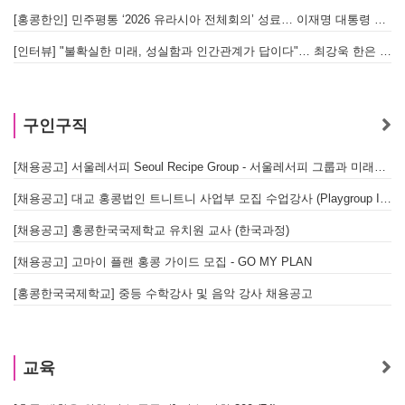
[홍콩한인] 민주평통 ‘2026 유라시아 전체회의’ 성료… 이재명 대통령 참석으로 의미 더해
[인터뷰] "불확실한 미래, 성실함과 인간관계가 답이다"… 최강욱 한은 부소장이 청소년들에게 전하는 응원
구인구직
[채용공고] 서울레서피 Seoul Recipe Group - 서울레서피 그룹과 미래를 함께할 유능한 인재를 모십니다
[채용공고] 대교 홍콩법인 트니트니 사업부 모집 수업강사 (Playgroup Instructor)
[채용공고] 홍콩한국국제학교 유치원 교사 (한국과정)
[채용공고] 고마이 플랜 홍콩 가이드 모집 - GO MY PLAN
[홍콩한국국제학교] 중등 수학강사 및 음악 강사 채용공고
교육