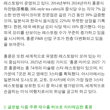
레스토랑이 운영되고 있다. 2014년부터 2024년
까지 홍콩식
차찬탱(茶餐廳, HK-style tea cafes)과 중식당
수
는 각각 7% 감
소한 반면 테이크아웃 전문점은 같은 기간 동안
39% 급증했
으며, 일본식과 한국식 음식점도 22%의 뚜렷한 성
장을 기록
했다. 한편, 태국·베트남 요리 식당 역시 16% 증가했
다. 이는
외국 요리를 선보이는 레스토랑 수가 꾸준히 증가하고
있음
을 시사하며, 홍콩 F&B 산업 구조가 한층 다변화되고 있음
을 보여준다.
홍콩은 또한 세계적으로 유명한 레스토랑이 모여 있는 미
식
중심지이다. 2025년 미쉐린 가이드 ‘홍콩·마카오 2025’ 기
준
홍콩에는 총 74개의 미슐랭 스타 레스토랑이 있으며, 이
가운
데 7곳은 최고 영예인 3스타를 획득했다. 아시아에서는
일본의
세 도시(도쿄, 교토, 오사카)에 이어 가장 많은 3스타
레스토랑
을 보유한 도시 중 하나로 평가받으며, 세계적으로
손꼽히는 미
식 여행지로서의 위상을 공고히 하고 있다.
2. 글로벌 식품·주류 재수출 허브로 자리매김한 홍콩