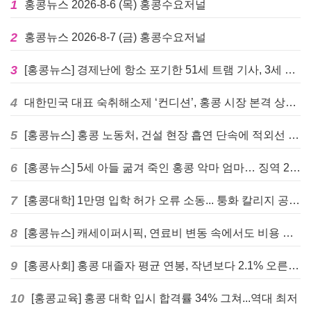
1
홍콩뉴스 2026-8-6 (목) 홍콩수요저널
2
홍콩뉴스 2026-8-7 (금) 홍콩수요저널
3
[홍콩뉴스] 경제난에 항소 포기한 51세 트램 기사, 3세 여아 치사 혐의로 '4주 감옥행'
4
대한민국 대표 숙취해소제 ‘컨디션’, 홍콩 시장 본격 상륙… 왓슨스 입점 기념 할인 행사 진행
5
[홍콩뉴스] 홍콩 노동처, 건설 현장 흡연 단속에 적외선 드론 투입 검토
6
[홍콩뉴스] 5세 아들 굶겨 죽인 홍콩 악마 엄마… 징역 22년 중형 선고
7
[홍콩대학] 1만명 입학 허가 오류 소동... 퉁화 칼리지 공식 사과
8
[홍콩뉴스] 캐세이퍼시픽, 연료비 변동 속에서도 비용 절감 위한 감편 계획 없어
9
[홍콩사회] 홍콩 대졸자 평균 연봉, 작년보다 2.1% 오른 33만 6천 홍콩달러 기록
10
[홍콩교육] 홍콩 대학 입시 합격률 34% 그쳐...역대 최저