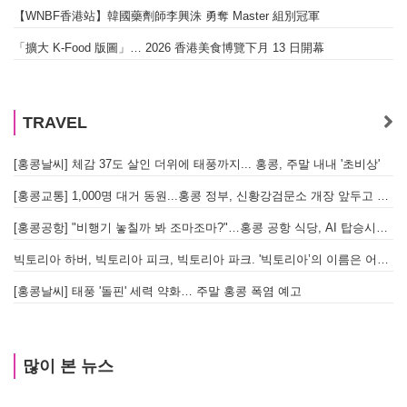
【WNBF香港站】韓國藥劑師李興洙 勇奪 Master 組別冠軍
「擴大 K-Food 版圖」… 2026 香港美食博覽下月 13 日開幕
TRAVEL
[홍콩날씨] 체감 37도 살인 더위에 태풍까지... 홍콩, 주말 내내 '초비상'
[홍콩교통] 1,000명 대거 동원...홍콩 정부, 신황강검문소 개장 앞두고 실전 훈련 돌입
[홍콩공항] "비행기 놓칠까 봐 조마조마?"…홍콩 공항 식당, AI 탑승시간 계산해 메뉴 추천해 준다
빅토리아 하버, 빅토리아 피크, 빅토리아 파크. '빅토리아’의 이름은 어떻게 온 걸까? - [이승권 원장의 생활칼럼]
[홍콩날씨] 태풍 '돌핀' 세력 약화… 주말 홍콩 폭염 예고
많이 본 뉴스