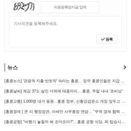
등록
뉴스
[홍콩뉴스] '관광객 지출 반토막' 속타는 홍콩... 정작 홍콩인들은 지갑 들고 해외로?
[
[홍콩날씨] 체감 37도 살인 더위에 태풍까지... 홍콩, 주말 내내 '초비상'
[
[홍콩교통] 1,000명 대거 동원...홍콩 정부, 신황강검문소 개장 앞두고 실전 훈련 돌입
[홍콩경제 ] 존 리 행정장관, 아세안 사무총장 면담… "무역·경제 협력 한층 강화한다"
[홍콩공항] "비행기 놓칠까 봐 조마조마?"…홍콩 공항 식당, AI 탑승시간 계산해 메뉴 추천해 준다
홍