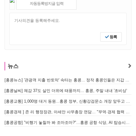
등록
뉴스
[홍콩뉴스] '관광객 지출 반토막' 속타는 홍콩... 정작 홍콩인들은 지갑 들고 해외로?
[
[홍콩날씨] 체감 37도 살인 더위에 태풍까지... 홍콩, 주말 내내 '초비상'
[
[홍콩교통] 1,000명 대거 동원...홍콩 정부, 신황강검문소 개장 앞두고 실전 훈련 돌입
[홍콩경제 ] 존 리 행정장관, 아세안 사무총장 면담… "무역·경제 협력 한층 강화한다"
[홍콩공항] "비행기 놓칠까 봐 조마조마?"…홍콩 공항 식당, AI 탑승시간 계산해 메뉴 추천해 준다
홍