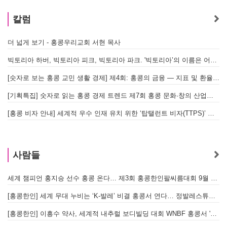
칼럼
더 넓게 보기 - 홍콩우리교회 서현 목사
빅토리아 하버, 빅토리아 피크, 빅토리아 파크. '빅토리아’의 이름은 어떻게 온 걸까? - [이승권 원장의 생활칼럼]
[숫자로 보는 홍콩 교민 생활 경제] 제4회: 홍콩의 금융 — 지표 및 환율, MPF 운영 현황
[기획특집] 숫자로 읽는 홍콩 경제 트렌드 제7회 홍콩 문화·창의 산업의 구조와 분야별 동향
[홍콩 비자 안내] 세계적 우수 인재 유치 위한 ‘탑탤런트 비자(TTPS)’ 주요 요건
사람들
세계 챔피언 홍지승 선수 홍콩 온다… 제3회 홍콩한인팔씨름대회 9월 12일 개최
[
[홍콩한인] 세계 무대 누비는 ‘K-발레’ 비결 홍콩서 연다… 정발레스튜디오 개원
[홍콩한인] 이흥수 약사, 세계적 내추럴 보디빌딩 대회 WNBF 홍콩서 '마스터 부문 1위' 기염