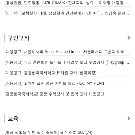
[홍콩한인] 민주평통 ‘2026 유라시아 전체회의’ 성료… 이재명 대통령 참석으로 의미 더해
[인터뷰] "불확실한 미래, 성실함과 인간관계가 답이다"… 최강욱 한은 부소장이 청소년들에게 전하는 응원
구인구직
[채용공고] 서울레서피 Seoul Recipe Group - 서울레서피 그룹과 미래를 함께할 유능한 인재를 모십니다
[채용공고] 대교 홍콩법인 트니트니 사업부 모집 수업강사 (Playgroup Instructor)
[채용공고] 홍콩한국국제학교 유치원 교사 (한국과정)
[채용공고] 고마이 플랜 홍콩 가이드 모집 - GO MY PLAN
[홍콩한국국제학교] 중등 수학강사 및 음악 강사 채용공고
교육
[홍콩 생활을 위한 필수 중국어] 필수 어휘 300 (74)