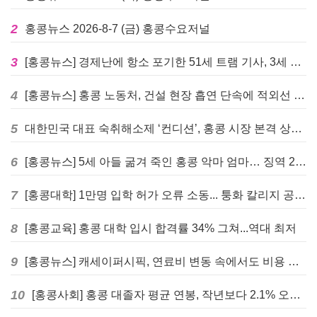
2
홍콩뉴스 2026-8-7 (금) 홍콩수요저널
3
[홍콩뉴스] 경제난에 항소 포기한 51세 트램 기사, 3세 여아 치사 혐의로 '4주 감옥행'
4
[홍콩뉴스] 홍콩 노동처, 건설 현장 흡연 단속에 적외선 드론 투입 검토
5
대한민국 대표 숙취해소제 ‘컨디션’, 홍콩 시장 본격 상륙… 왓슨스 입점 기념 할인 행사 진행
6
[홍콩뉴스] 5세 아들 굶겨 죽인 홍콩 악마 엄마… 징역 22년 중형 선고
7
[홍콩대학] 1만명 입학 허가 오류 소동... 퉁화 칼리지 공식 사과
8
[홍콩교육] 홍콩 대학 입시 합격률 34% 그쳐...역대 최저
9
[홍콩뉴스] 캐세이퍼시픽, 연료비 변동 속에서도 비용 절감 위한 감편 계획 없어
10
[홍콩사회] 홍콩 대졸자 평균 연봉, 작년보다 2.1% 오른 33만 6천 홍콩달러 기록