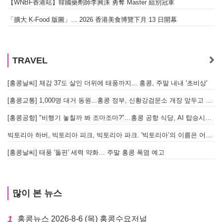
【WNBF香港站】韓國藥劑師李興洙 勇奪 Master 組別冠軍
「擴大 K-Food 版圖」… 2026 香港美食博覽下月 13 日開幕
TRAVEL
[홍콩날씨] 체감 37도 살인 더위에 태풍까지... 홍콩, 주말 내내 '초비상'
[홍콩교통] 1,000명 대거 동원...홍콩 정부, 신황강검문소 개장 앞두고 실전 훈련 돌입
[홍콩공항] "비행기 놓칠까 봐 조마조마?"…홍콩 공항 식당, AI 탑승시간 계산해 메뉴 추천해 준다
빅토리아 하버, 빅토리아 피크, 빅토리아 파크. '빅토리아’의 이름은 어떻게 온 걸까? - [이승권 원장의 생활칼럼]
[홍콩날씨] 태풍 '돌핀' 세력 약화… 주말 홍콩 폭염 예고
많이 본 뉴스
1
홍콩뉴스 2026-8-6 (목) 홍콩수요저널