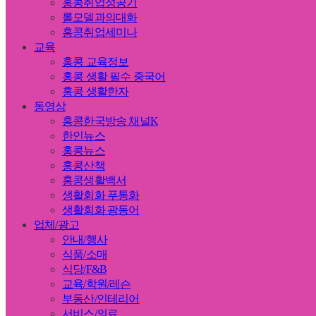
홍콩취업성공기
롤모델과의대화
홍콩취업세미나
교육
홍콩 교육정보
홍콩 생활 필수 중국어
홍콩 생활한자
동영상
홍콩한국방송 채널K
한인뉴스
홍콩뉴스
홍콩산책
홍콩생활백서
생활회화 푸통화
생활회화 광동어
업체/광고
안내/행사
식품/소매
식당/F&B
교육/학원/레슨
부동산/인테리어
서비스/의료