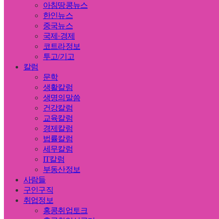
아침땅콩뉴스
한인뉴스
중국뉴스
국제·경제
코트라정보
투고/기고
칼럼
문학
생활칼럼
생명의말씀
건강칼럼
교육칼럼
경제칼럼
법률칼럼
세무칼럼
IT칼럼
부동산정보
사람들
구인구직
취업정보
홍콩취업토크