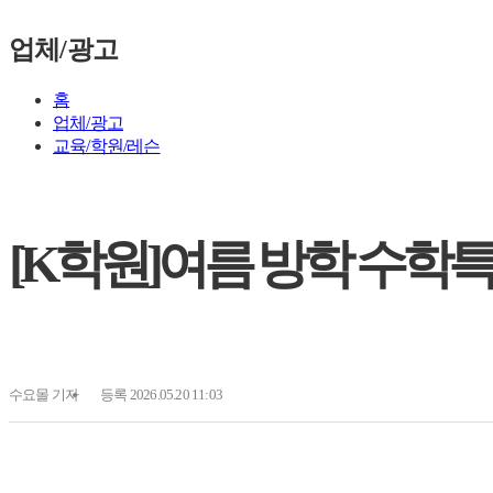
업체/광고
홈
업체/광고
교육/학원/레슨
[K학원]여름 방학 수학특강
수요몰
기자
등록 2026.05.20 11:03