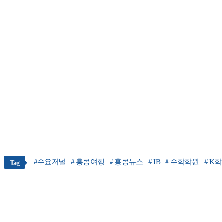
#수요저널
# 홍콩여행
# 홍콩뉴스
# IB
# 수학학원
# K
Tag