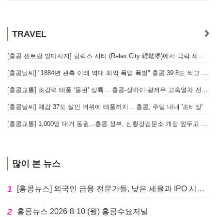
TRAVEL
[홍콩 센트럴 발마사지] 릴렉스 시티 (Relax City 輕鬆堡)에서 극락 체험한 솔직 후기!
[홍콩날씨] "1884년 관측 이래 역대 최악 폭염 폭발" 홍콩 39.8도 찍고 역대 최고 기록 경신
[홍콩교통] 초강력 태풍 ‘돌핀’ 상륙… 홍콩-상하이·광저우 고속열차 전면 중단
[홍콩날씨] 체감 37도 살인 더위에 태풍까지... 홍콩, 주말 내내 '초비상'
[홍콩교통] 1,000명 대거 동원...홍콩 정부, 신황강검문소 개장 앞두고 실전 훈련 돌입
많이 본 뉴스
1
[홍콩뉴스] 외국인 금융 전문가들, 낮은 세율과 IPO 시장 회복에 홍콩으로 '대거 복귀'
2
홍콩뉴스 2026-8-10 (월) 홍콩수요저널