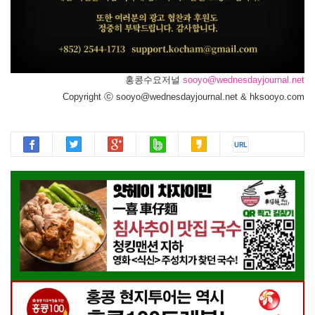
홍콩수요저널
sooyo@wednesdayjournal.net
Copyright ⓒ sooyo@wednesdayjournal.net & hksooyo.com