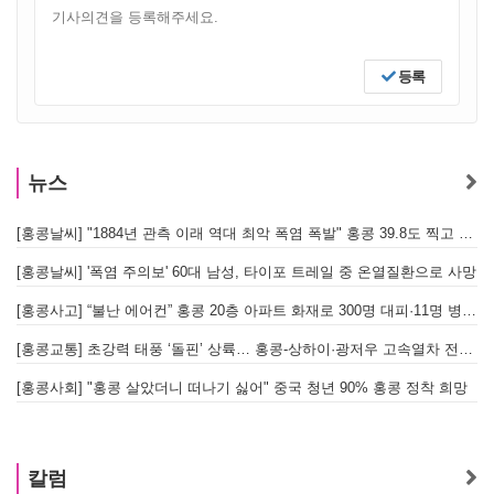
등록
뉴스
[홍콩날씨] "1884년 관측 이래 역대 최악 폭염 폭발" 홍콩 39.8도 찍고 역대 최고 기록 경신
[홍콩날씨] '폭염 주의보' 60대 남성, 타이포 트레일 중 온열질환으로 사망
[홍콩사고] “불난 에어컨” 홍콩 20층 아파트 화재로 300명 대피·11명 병원 이송
[홍콩교통] 초강력 태풍 ‘돌핀’ 상륙… 홍콩-상하이·광저우 고속열차 전면 중단
[
[홍콩사회] "홍콩 살았더니 떠나기 싫어" 중국 청년 90% 홍콩 정착 희망
홍
칼럼