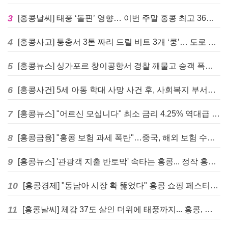
3
[홍콩날씨] 태풍 ‘돌핀’ 영향… 이번 주말 홍콩 최고 36도 폭염 비상
4
[홍콩사고] 퉁충서 3톤 짜리 드릴 비트 3개 ‘쿵’… 도로 파손·교통 마비
5
[홍콩뉴스] 싱가포르 창이공항서 경찰 깨물고 승객 폭행한 홍콩 모자, 결국 감옥행
6
[홍콩사건] 5세 아동 학대 사망 사건 후, 사회복지 부서에 내부 검토 및 교육 강화 촉구
7
[홍콩뉴스] "어르신 모십니다" 최소 금리 4.25% 역대급 혜택, 홍콩 실버채권 발행
8
[홍콩금융] "홍콩 보험 과세 폭탄"…중국, 해외 보험 수익에 20% 세금 부과로 관련주 급락
9
[홍콩뉴스] '관광객 지출 반토막' 속타는 홍콩... 정작 홍콩인들은 지갑 들고 해외로?
10
[홍콩경제] "동남아 시장 확 뚫었다" 홍콩 쇼핑 페스티벌, 매출 대박 행진
11
[홍콩날씨] 체감 37도 살인 더위에 태풍까지... 홍콩, 주말 내내 '초비상'