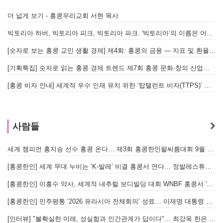
더 넓게 보기 - 홍콩우리교회 서현 목사
빅토리아 하버, 빅토리아 피크, 빅토리아 파크. '빅토리아’의 이름은 어떻게 온 걸까? - [이승권 원장의 생활칼럼]
[숫자로 보는 홍콩 교민 생활 경제] 제4회: 홍콩의 금융 — 지표 및 환율, MPF 운영 현황
[기획특집] 숫자로 읽는 홍콩 경제 트렌드 제7회 홍콩 문화·창의 산업의 구조와 분야별 동향
[홍콩 비자 안내] 세계적 우수 인재 유치 위한 ‘탑탤런트 비자(TTPS)’ 주요 요건
사람들
세계 챔피언 홍지승 선수 홍콩 온다… 제3회 홍콩한인팔씨름대회 9월 12일 개최
[
[홍콩한인] 세계 무대 누비는 ‘K-발레’ 비결 홍콩서 연다… 정발레스튜디오 개원
[홍콩한인] 이흥수 약사, 세계적 내추럴 보디빌딩 대회 WNBF 홍콩서 '마스터 부문 1위' 기염
[홍콩한인] 민주평통 ‘2026 유라시아 전체회의’ 성료… 이재명 대통령 참석으로 의미 더해
[인터뷰] "불확실한 미래, 성실함과 인간관계가 답이다"… 최강욱 한은 부소장이 청소년들에게 전하는 응원