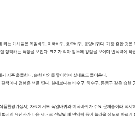
 되는 개체들은 독일바퀴, 미국바퀴, 호주바퀴, 동양바퀴다. 가장 흔한 것은
)에 잘 정착하는 특징을 보인다. 크기가 작아 침투에 강점을 보이며 번식력이 빠
물에서 자주 출몰한다. 습한 야외를 좋아하며 실내로도 들어온다.
색이나 검붉은 색을 띤다. 실내보다는 배수구, 하수구, 통풍구 같은 습한 
EHD(식품환경위생서) 자료에서도 독일바퀴와 미국바퀴가 주요 문제종이라 적시
퀴벌레의 유전자가 다음 세대로 전달될 때 면역력 등이 놀라울 정도로 빠르게