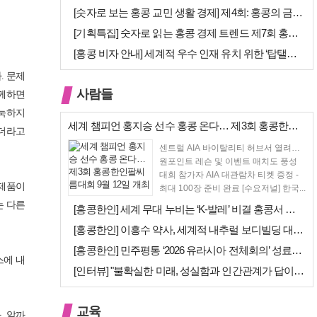
[숫자로 보는 홍콩 교민 생활 경제] 제4회: 홍콩의 금융 — 지표 및 …
[기획특집] 숫자로 읽는 홍콩 경제 트렌드 제7회 홍콩 문화·창의 산업…
[홍콩 비자 안내] 세계적 우수 인재 유치 위한 ‘탑탤런트 비자(TTPS…
. 문제
사람들
함께하면
눅눅하지
세계 챔피언 홍지승 선수 홍콩 온다… 제3회 홍콩한인팔씨름대회 9월 12…
않더라고
센트럴 AIA 바이탈리티 허브서 열려…
원포인트 레슨 및 이벤트 매치도 풍성
대회 참가자 AIA 대관람차 티켓 증정 -
 제품이
최대 100장 준비 완료 [수요저널] 한국...
는 다른
[홍콩한인] 세계 무대 누비는 ‘K-발레’ 비결 홍콩서 연다… 정발레스튜…
[홍콩한인] 이흥수 약사, 세계적 내추럴 보디빌딩 대회 WNBF 홍콩서 …
[홍콩한인] 민주평통 ‘2026 유라시아 전체회의’ 성료… 이재명 대통령…
스에 내
[인터뷰] "불확실한 미래, 성실함과 인간관계가 답이다"… 최강욱 한은 …
교육
. 알까