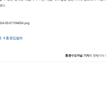
태다.
생
# 홍콩집벌레
홍콩수요저널
기자
의 전체기사 