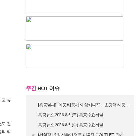
주간
HOT 이슈
하고 싶
[홍콩날씨] "이웃 태풍까지 삼키나?"… 초강력 태풍 '돌핀' 세력 재확…
홍콩뉴스 2026-8-6 (목) 홍콩수요저널
건도 견
홍콩뉴스 2026-8-5 (수) 홍콩수요저널
활의 적
4
[세일정보] 침사추이 명품 아울렛 J.OUTLET, 최대 90% 빅 세일…