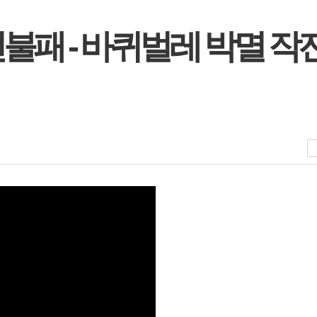
불패 - 바퀴벌레 박멸 작전