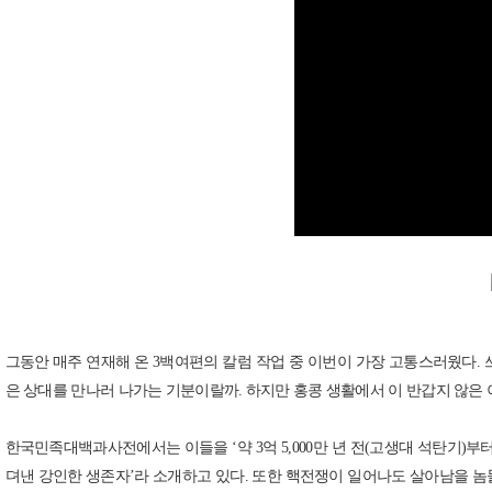
그동안 매주 연재해 온 3백여편의 칼럼 작업 중 이번이 가장 고통스러웠다. 
은 상대를 만나러 나가는 기분이랄까. 하지만 홍콩 생활에서 이 반갑지 않은 
한국민족대백과사전에서는 이들을 ‘약 3억 5,000만 년 전(고생대 석탄기)부터
뎌낸 강인한 생존자’라 소개하고 있다. 또한 핵전쟁이 일어나도 살아남을 놈들