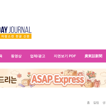
육
동영상
업체/광고
지면보기 PDF
廣東話新聞
홈
칼럼
생