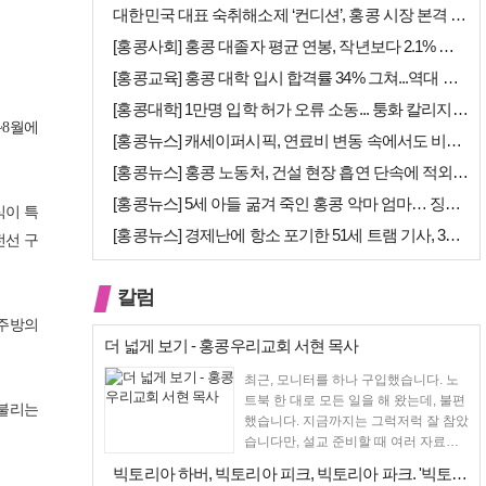
대한민국 대표 숙취해소제 ‘컨디션’, 홍콩 시장 본격 상륙… 왓슨스 입점…
[홍콩사회] 홍콩 대졸자 평균 연봉, 작년보다 2.1% 오른 33만 6천…
[홍콩교육] 홍콩 대학 입시 합격률 34% 그쳐...역대 최저
[홍콩대학] 1만명 입학 허가 오류 소동... 퉁화 칼리지 공식 사과
~8월에
[홍콩뉴스] 캐세이퍼시픽, 연료비 변동 속에서도 비용 절감 위한 감편 계…
[홍콩뉴스] 홍콩 노동처, 건설 현장 흡연 단속에 적외선 드론 투입 검토
[홍콩뉴스] 5세 아들 굶겨 죽인 홍콩 악마 엄마… 징역 22년 중형 선…
식이 특
[홍콩뉴스] 경제난에 항소 포기한 51세 트램 기사, 3세 여아 치사 혐…
전선 구
칼럼
 주방의
더 넓게 보기 - 홍콩우리교회 서현 목사
최근, 모니터를 하나 구입했습니다. 노
트북 한 대로 모든 일을 해 왔는데, 불편
 불리는
했습니다. 지금까지는 그럭저럭 잘 참았
습니다만, 설교 준비할 때 여러 자료를
펴 놓고 보다...
빅토리아 하버, 빅토리아 피크, 빅토리아 파크. '빅토리아’의 이름은 어…