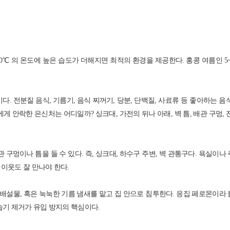
0℃ 의 온도에 높은 습도가 더해지면 최적의 환경을 제공한다. 홍콩 여름인 5
. 전분질 음식, 기름기, 음식 찌꺼기, 당분, 단백질, 사료류 등 좋아하는 음
 안락한 은신처는 어디일까? 싱크대, 가전의 뒤나 아래, 벽 틈, 배관 구멍, 
구멍이나 틈을 들 수 있다. 즉, 싱크대, 하수구 주변, 벽 관통구다. 욕실이나
이웃도 잘 만나야 한다.
배설물, 혹은 눅눅한 기름 냄새를 맡고 집 안으로 침투한다. 응집 페로몬이라
습기 제거가 유입 방지의 핵심이다.