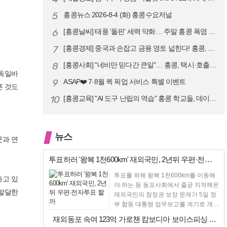
5
홍콩뉴스 2026-8-4 (화) 홍콩수요저널
6
[홍콩날씨] 태풍 '돌핀' 세력 약화… 주말 홍콩 폭염 예고
7
[홍콩경제] 중국과 손잡고 금융 영토 넓힌다! 홍콩, 10대 신규 정책 …
8
[홍콩사회] "네비만 믿다간 큰일"… 홍콩, 택시·호출차 통합 시험 도입…
 독일바
9
ASAP❤️ 7·8월 퀵 픽업 서비스 특별 이벤트
른 것도
10
[홍콩교육] "AI 도구 난립의 역습" 홍콩 학교들, 데이터 고립에 교육…
뉴스
곳과 연
투표하러 '왕복 1천600km' 재외국민, 2년뒤 우편·전자투표 할까
투표를 위해 왕복 1천600km를 이동해
하고 있
야 하는 등 동포사회에서 줄곧 지적해온
 발달한
재외국민의 참정권 보장 문제가 5일 정
부 합동 대통령 업무보고를 계기로 개선
에 속도를 낼 수 ...
재외동포 속여 123억 가로챈 캄보디아 보이스피싱 일당 검거