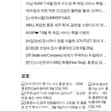
아삽 ASAP, 7~8월 한국 수도권 퀵 픽업 서비스 특별 프로모션 실시
재외동포 위한 착한 건강검진 플랫폼 ‘헬로, 오케이검진’ 서비스 개시
[신세계식품] SUMMER SALE
WALL 복잡한 홍콩 세무 회계, 글로벌 스탠다드의 전문가들이 답을 드립…
ASAP❤️ 7·8월 퀵 픽업 서비스 특별 이벤트
[세일정보] 침사추이 명품 아울렛 J.OUTLET, 최대 90% 빅 세일…
[訃告] 故 조영숙 집사 홍콩애진교회 8월 26일
[JB Studio and Company] 세계가 주목하는 K-발레의 비…
[한인소식] 한국식 BBQ ‘화통(Hwa Tong)’, 홍콩섬 공략 본격…
포토
세계 챔피언 홍지승…
[홍콩날씨] "이웃…
[홍콩뉴스] 몽콕 …