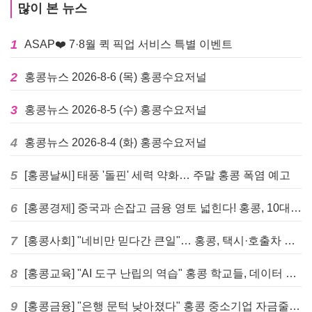
많이 본 뉴스
1
ASAP❤️ 7·8월 퀵 픽업 서비스 특별 이벤트
2
홍콩뉴스 2026-8-6 (목) 홍콩수요저널
3
홍콩뉴스 2026-8-5 (수) 홍콩수요저널
4
홍콩뉴스 2026-8-4 (화) 홍콩수요저널
5
[홍콩날씨] 태풍 '돌핀' 세력 약화… 주말 홍콩 폭염 예고
6
[홍콩경제] 중국과 손잡고 금융 영토 넓힌다! 홍콩, 10대 신규 정책 발표
7
[홍콩사회] "네비만 믿다간 큰일"… 홍콩, 택시·호출차 통합 시험 도입하며 규제 본격화
8
[홍콩교육] "AI 도구 난립의 역습" 홍콩 학교들, 데이터 고립에 교육 효과 평가 비상
9
[홍콩금융] "은행 문턱 낮아졌다" 홍콩 중소기업 자금줄 숨통 트이나… HKMA "2분기 신용 조건 안정적"