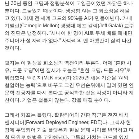
난 30년 동안 코딩과 정량분석이 고임금이었던 까닭은 하나
뿐이다. 드물었기 때문이다. 생성형 AI는 그 희소성을 허물
고 있다. 이제 전 세계 코드의 90%를 AI가 만들어낸다. 카네
기멜런(Carnegie Mellon) 경영대 제프 갈락(Jeff Galak) 교수
의 진단은 냉정하다. “시니어 한 명이 AI로 두세 배를 해내면
주니어가 설 자리가 없다.” 사다리의 맨 아랫칸이 잘려 나간
것이다.
필자는 이 현상을 희소성의 역전이라 부른다. 어제 “흔한 사
유, 드문 코딩”이던 질서가 오늘은 “흔한 코딩, 드문 사유”로
뒤집혔다. 맥킨지(McKinsey)가 2026년 채용 기준을 ‘AI와
협업하는 능력’으로 바꾸고 그간 우선순위에서 밀려 있던 인
문학 전공자를 다시 본다고 공식화한 것은 각성이 아니라 계
산이다. 기업은 철들지 않는다. 값을 매길 뿐이다.
그래서 카프는 틀렸다. 팔란티어의 간판 직군은 전진 배치
엔지니어(Forward Deployed Engineer, FDE)다. 고객사 현
장에 투입되어 기술 플랫폼과 현실 문제 사이를 번역하고 며
칠 단위로 해법을 고안해낸다. 그들의 가치는 코드에 있지