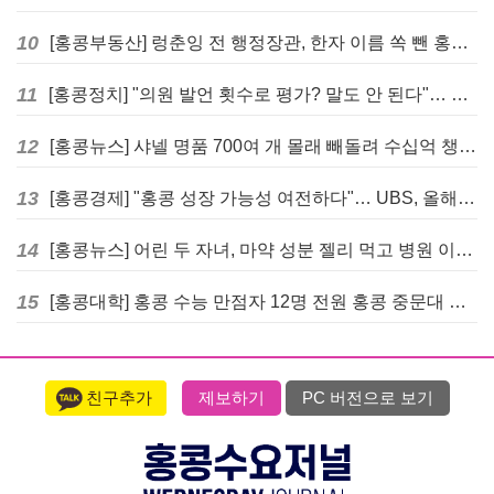
10
[홍콩부동산] 렁춘잉 전 행정장관, 한자 이름 쏙 뺀 홍콩 고급 아파트 단지들에 쓴소리
11
[홍콩정치] "의원 발언 횟수로 평가? 말도 안 된다"… 홍콩 입법회 의장의 일침
12
[홍콩뉴스] 샤넬 명품 700여 개 몰래 빼돌려 수십억 챙긴 직원 4년~7년형 선고
13
[홍콩경제] "홍콩 성장 가능성 여전하다"… UBS, 올해 홍콩 GDP 성장률 전망치 4.5%로 대폭 상향
14
[홍콩뉴스] 어린 두 자녀, 마약 성분 젤리 먹고 병원 이송… 어머니와 친척 체포
15
[홍콩대학] 홍콩 수능 만점자 12명 전원 홍콩 중문대 의대 진학
친구추가
제보하기
PC 버전으로 보기