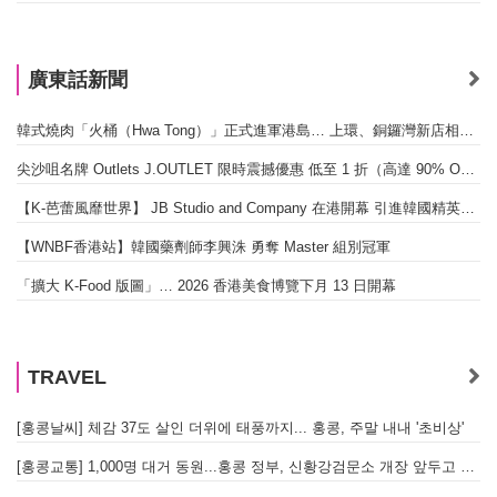
廣東話新聞
韓式燒肉「火桶（Hwa Tong）」正式進軍港島… 上環、銅鑼灣新店相繼開幕
尖沙咀名牌 Outlets J.OUTLET 限時震撼優惠 低至 1 折（高達 90% OFF）
【K-芭蕾風靡世界】 JB Studio and Company 在港開幕 引進韓國精英芭蕾教育系統
【WNBF香港站】韓國藥劑師李興洙 勇奪 Master 組別冠軍
「擴大 K-Food 版圖」… 2026 香港美食博覽下月 13 日開幕
TRAVEL
[홍콩날씨] 체감 37도 살인 더위에 태풍까지... 홍콩, 주말 내내 '초비상'
[홍콩교통] 1,000명 대거 동원...홍콩 정부, 신황강검문소 개장 앞두고 실전 훈련 돌입