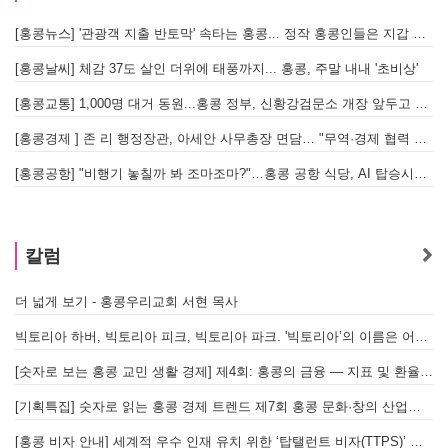
[홍콩뉴스] '관광객 지출 반토막' 속타는 홍콩... 정작 홍콩인들은 지갑 들고 해외로?
[
[홍콩날씨] 체감 37도 살인 더위에 태풍까지... 홍콩, 주말 내내 '초비상'
[
[홍콩교통] 1,000명 대거 동원...홍콩 정부, 신황강검문소 개장 앞두고 실전 훈련 돌입
[홍콩경제 ] 존 리 행정장관, 아세안 사무총장 면담… "무역·경제 협력 한층 강화한다"
[홍콩공항] "비행기 놓칠까 봐 조마조마?"…홍콩 공항 식당, AI 탑승시간 계산해 메뉴 추천해 준다
홍
칼럼
더 넓게 보기 - 홍콩우리교회 서현 목사
빅토리아 하버, 빅토리아 피크, 빅토리아 파크. '빅토리아’의 이름은 어떻게 온 걸까? - [이승권 원장의 생활칼럼]
[숫자로 보는 홍콩 교민 생활 경제] 제4회: 홍콩의 금융 — 지표 및 환율, MPF 운영 현황
[기획특집] 숫자로 읽는 홍콩 경제 트렌드 제7회 홍콩 문화·창의 산업의 구조와 분야별 동향
[홍콩 비자 안내] 세계적 우수 인재 유치 위한 ‘탑탤런트 비자(TTPS)’ 주요 요건