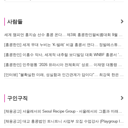
사람들
세계 챔피언 홍지승 선수 홍콩 온다… 제3회 홍콩한인팔씨름대회 9월 12일 개최
[
[홍콩한인] 세계 무대 누비는 ‘K-발레’ 비결 홍콩서 연다… 정발레스튜디오 개원
[홍콩한인] 이흥수 약사, 세계적 내추럴 보디빌딩 대회 WNBF 홍콩서 '마스터 부문 1위' 기염
[홍콩한인] 민주평통 ‘2026 유라시아 전체회의’ 성료… 이재명 대통령 참석으로 의미 더해
[인터뷰] "불확실한 미래, 성실함과 인간관계가 답이다"… 최강욱 한은 부소장이 청소년들에게 전하는 응원
구인구직
[채용공고] 서울레서피 Seoul Recipe Group - 서울레서피 그룹과 미래를 함께할 유능한 인재를 모십니다
[채용공고] 대교 홍콩법인 트니트니 사업부 모집 수업강사 (Playgroup Instructor)