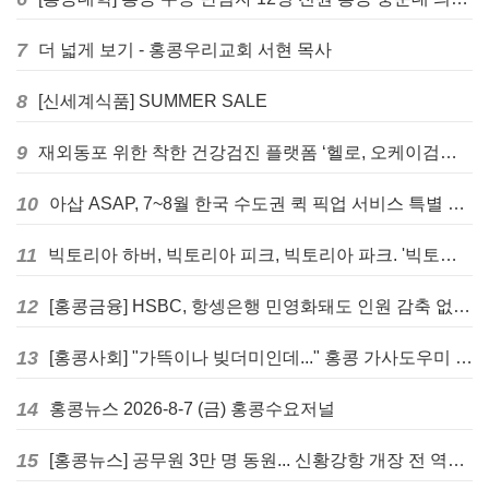
7
더 넓게 보기 - 홍콩우리교회 서현 목사
8
[신세계식품] SUMMER SALE
9
재외동포 위한 착한 건강검진 플랫폼 ‘헬로, 오케이검진’ 서비스 개시
10
아삽 ASAP, 7~8월 한국 수도권 퀵 픽업 서비스 특별 프로모션 실시
11
빅토리아 하버, 빅토리아 피크, 빅토리아 파크. '빅토리아’의 이름은 어떻게 온 걸까? - [이승권 원장의 생활칼럼]
12
[홍콩금융] HSBC, 항셍은행 민영화돼도 인원 감축 없다... 독립 브랜드 유지
13
[홍콩사회] "가뜩이나 빚더미인데..." 홍콩 가사도우미 대출 전면 금지 촉구
14
홍콩뉴스 2026-8-7 (금) 홍콩수요저널
15
[홍콩뉴스] 공무원 3만 명 동원... 신황강항 개장 전 역대급 훈련 실시