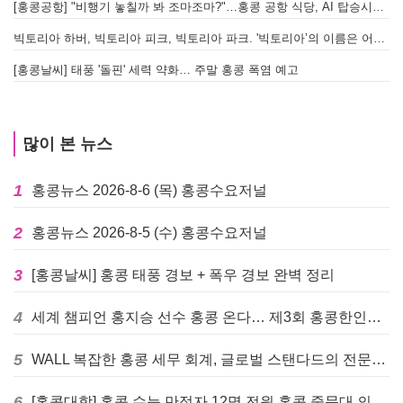
[홍콩공항] "비행기 놓칠까 봐 조마조마?"…홍콩 공항 식당, AI 탑승시간 계산해 메뉴 추천해 준다
빅토리아 하버, 빅토리아 피크, 빅토리아 파크. '빅토리아’의 이름은 어떻게 온 걸까? - [이승권 원장의 생활칼럼]
[홍콩날씨] 태풍 '돌핀' 세력 약화… 주말 홍콩 폭염 예고
많이 본 뉴스
1
홍콩뉴스 2026-8-6 (목) 홍콩수요저널
2
홍콩뉴스 2026-8-5 (수) 홍콩수요저널
3
[홍콩날씨] 홍콩 태풍 경보 + 폭우 경보 완벽 정리
4
세계 챔피언 홍지승 선수 홍콩 온다… 제3회 홍콩한인팔씨름대회 9월 12일 개최
5
WALL 복잡한 홍콩 세무 회계, 글로벌 스탠다드의 전문가들이 답을 드립니다! - 법인설립, 회계, 감사
6
[홍콩대학] 홍콩 수능 만점자 12명 전원 홍콩 중문대 의대 진학