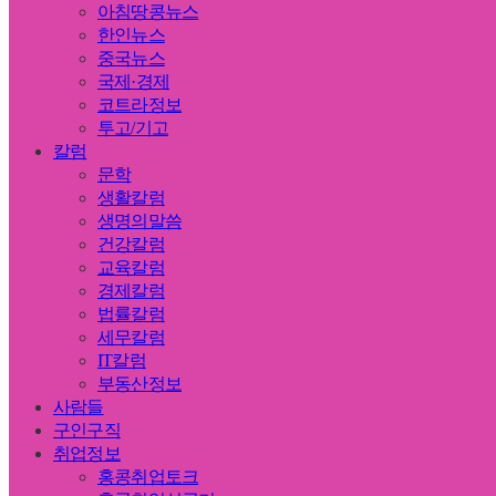
아침땅콩뉴스
한인뉴스
중국뉴스
국제·경제
코트라정보
투고/기고
칼럼
문학
생활칼럼
생명의말씀
건강칼럼
교육칼럼
경제칼럼
법률칼럼
세무칼럼
IT칼럼
부동산정보
사람들
구인구직
취업정보
홍콩취업토크