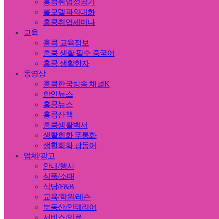
홍콩취업성공기
롤모델과의대화
홍콩취업세미나
교육
홍콩 교육정보
홍콩 생활 필수 중국어
홍콩 생활한자
동영상
홍콩한국방송 채널K
한인뉴스
홍콩뉴스
홍콩산책
홍콩생활백서
생활회화 푸통화
생활회화 광동어
업체/광고
안내/행사
식품/소매
식당/F&B
교육/학원/레슨
부동산/인테리어
서비스/의료