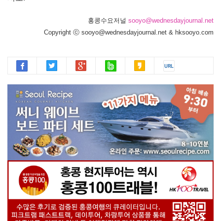
홍콩수요저널
sooyo@wednesdayjournal.net
Copyright ⓒ sooyo@wednesdayjournal.net & hksooyo.com