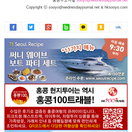
홍콩수요저널
sooyo@wednesdayjournal.net
Copyright ⓒ sooyo@wednesdayjournal.net & hksooyo.com