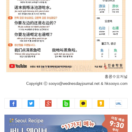
홍콩수요저널
Copyright ⓒ sooyo@wednesdayjournal.net & hksooyo.com