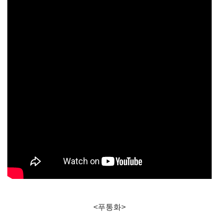
<푸통화>