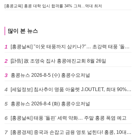
[홍콩교육] 홍콩 대학 입시 합격률 34% 그쳐...역대 최저
많이 본 뉴스
1
[홍콩날씨] "이웃 태풍까지 삼키나?"… 초강력 태풍 '돌핀' 세력 재확장
2
[訃告] 故 조영숙 집사 홍콩애진교회 8월 26일
3
홍콩뉴스 2026-8-5 (수) 홍콩수요저널
4
[세일정보] 침사추이 명품 아울렛 J.OUTLET, 최대 90% 빅 세일 진행
5
홍콩뉴스 2026-8-4 (화) 홍콩수요저널
6
[홍콩날씨] 태풍 '돌핀' 세력 약화… 주말 홍콩 폭염 예고
7
[홍콩경제] 중국과 손잡고 금융 영토 넓힌다! 홍콩, 10대 신규 정책 발표