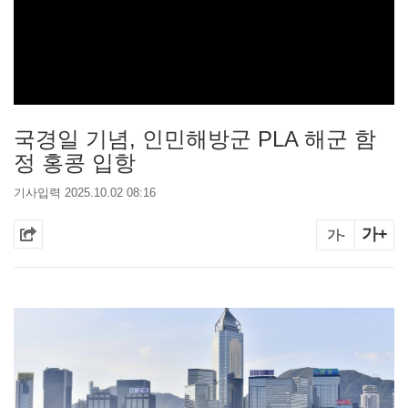
국경일 기념, 인민해방군 PLA 해군 함
정 홍콩 입항
기사입력 2025.10.02 08:16
가+
가-