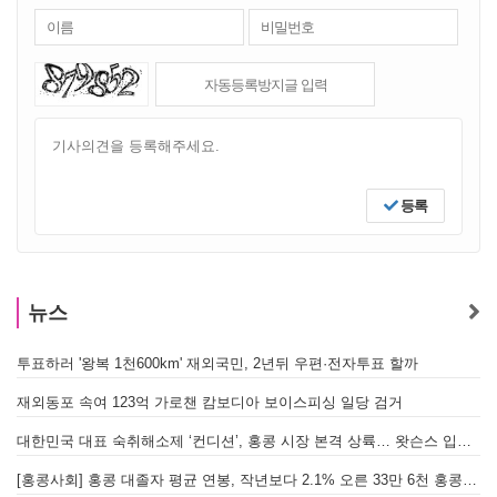
등록
뉴스
투표하러 '왕복 1천600km' 재외국민, 2년뒤 우편·전자투표 할까
[
재외동포 속여 123억 가로챈 캄보디아 보이스피싱 일당 검거
대한민국 대표 숙취해소제 ‘컨디션’, 홍콩 시장 본격 상륙… 왓슨스 입점 기념 할인 행사 진행
[
[홍콩사회] 홍콩 대졸자 평균 연봉, 작년보다 2.1% 오른 33만 6천 홍콩달러 기록
[