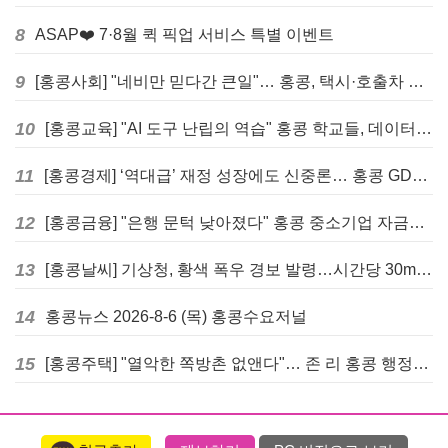
8
ASAP❤️ 7·8월 퀵 픽업 서비스 특별 이벤트
9
[홍콩사회] "네비만 믿다간 큰일"… 홍콩, 택시·호출차 통합 시험 도입하며 규제 본격화
10
[홍콩교육] "AI 도구 난립의 역습" 홍콩 학교들, 데이터 고립에 교육 효과 평가 비상
11
[홍콩경제] ‘역대급’ 재정 성장에도 신중론… 홍콩 GDP 전망 상향 속 “지정학적 리스크 경계”
12
[홍콩금융] "은행 문턱 낮아졌다" 홍콩 중소기업 자금줄 숨통 트이나… HKMA "2분기 신용 조건 안정적"
13
[홍콩날씨] 기상청, 황색 폭우 경보 발령…시간당 30mm 이상 강우 예보
14
홍콩뉴스 2026-8-6 (목) 홍콩수요저널
15
[홍콩주택] "열악한 쪽방촌 없앤다"… 존 리 홍콩 행정장관, 4년 내 단계적 폐지 선언