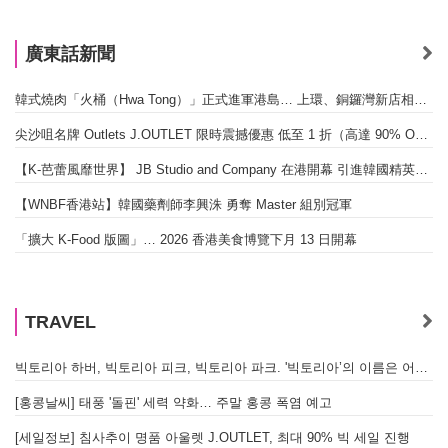
廣東話新聞
韓式燒肉「火桶（Hwa Tong）」正式進軍港島… 上環、銅鑼灣新店相繼開幕
尖沙咀名牌 Outlets J.OUTLET 限時震撼優惠 低至 1 折（高達 90% OFF）
【K-芭蕾風靡世界】 JB Studio and Company 在港開幕 引進韓國精英芭蕾教育系統
【WNBF香港站】韓國藥劑師李興洙 勇奪 Master 組別冠軍
「擴大 K-Food 版圖」… 2026 香港美食博覽下月 13 日開幕
TRAVEL
빅토리아 하버, 빅토리아 피크, 빅토리아 파크. '빅토리아’의 이름은 어떻게 온 걸까? - [이승권 원장의 생활칼럼]
[홍콩날씨] 태풍 '돌핀' 세력 약화… 주말 홍콩 폭염 예고
[세일정보] 침사추이 명품 아울렛 J.OUTLET, 최대 90% 빅 세일 진행