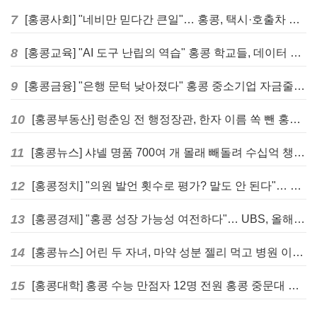
7
[홍콩사회] "네비만 믿다간 큰일"… 홍콩, 택시·호출차 통합 시험 도입하며 규제 본격화
8
[홍콩교육] "AI 도구 난립의 역습" 홍콩 학교들, 데이터 고립에 교육 효과 평가 비상
9
[홍콩금융] "은행 문턱 낮아졌다" 홍콩 중소기업 자금줄 숨통 트이나… HKMA "2분기 신용 조건 안정적"
10
[홍콩부동산] 렁춘잉 전 행정장관, 한자 이름 쏙 뺀 홍콩 고급 아파트 단지들에 쓴소리
11
[홍콩뉴스] 샤넬 명품 700여 개 몰래 빼돌려 수십억 챙긴 직원 4년~7년형 선고
12
[홍콩정치] "의원 발언 횟수로 평가? 말도 안 된다"… 홍콩 입법회 의장의 일침
13
[홍콩경제] "홍콩 성장 가능성 여전하다"… UBS, 올해 홍콩 GDP 성장률 전망치 4.5%로 대폭 상향
14
[홍콩뉴스] 어린 두 자녀, 마약 성분 젤리 먹고 병원 이송… 어머니와 친척 체포
15
[홍콩대학] 홍콩 수능 만점자 12명 전원 홍콩 중문대 의대 진학