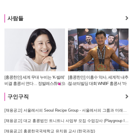
사람들
[홍콩한인] 세계 무대 누비는 ‘K-발레’
[홍콩한인] 이흥수 약사, 세계적 내추
비결 홍콩서 연다… 정발레스튜디오
럴 보디빌딩 대회 WNBF 홍콩서 '마
개원
스터 부문 1위' 기염
구인구직
[채용공고] 서울레서피 Seoul Recipe Group - 서울레서피 그룹과 미래를 함께할 유능한 인재를 모십니다
[채용공고] 대교 홍콩법인 트니트니 사업부 모집 수업강사 (Playgroup Instructor)
[채용공고] 홍콩한국국제학교 유치원 교사 (한국과정)