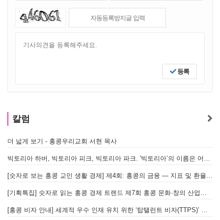
등록
칼럼
더 넓게 보기 - 홍콩우리교회 서현 목사
빅토리아 하버, 빅토리아 피크, 빅토리아 파크. '빅토리아’의 이름은 어떻게 온 걸까? - [이승권 원장의 생활칼럼]
[숫자로 보는 홍콩 교민 생활 경제] 제4회: 홍콩의 금융 — 지표 및 환율, MPF 운영 현황
[기획특집] 숫자로 읽는 홍콩 경제 트렌드 제7회 홍콩 문화·창의 산업의 구조와 분야별 동향
[홍콩 비자 안내] 세계적 우수 인재 유치 위한 ‘탑탤런트 비자(TTPS)’ 주요 요건