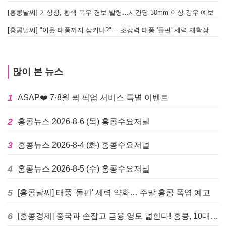
[홍콩날씨] 기상청, 황색 폭우 경보 발령…시간당 30mm 이상 강우 예보
[홍콩날씨] "이웃 태풍까지 삼키나?"… 초강력 태풍 '돌핀' 세력 재확장
많이 본 뉴스
1
ASAP❤️ 7·8월 퀵 픽업 서비스 특별 이벤트
2
홍콩뉴스 2026-8-6 (목) 홍콩수요저널
3
홍콩뉴스 2026-8-4 (화) 홍콩수요저널
4
홍콩뉴스 2026-8-5 (수) 홍콩수요저널
5
[홍콩날씨] 태풍 '돌핀' 세력 약화… 주말 홍콩 폭염 예고
6
[홍콩경제] 중국과 손잡고 금융 영토 넓힌다! 홍콩, 10대 신규 정책 발표