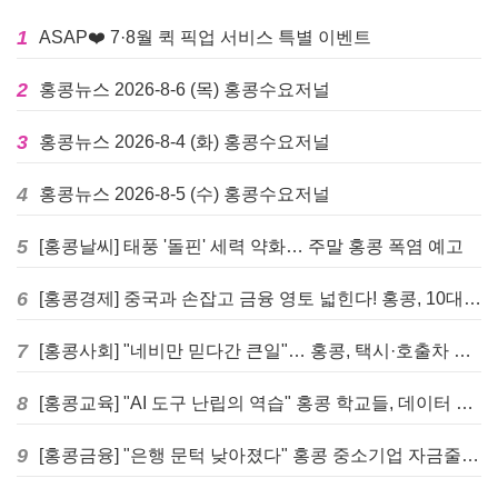
1
ASAP❤️ 7·8월 퀵 픽업 서비스 특별 이벤트
2
홍콩뉴스 2026-8-6 (목) 홍콩수요저널
3
홍콩뉴스 2026-8-4 (화) 홍콩수요저널
4
홍콩뉴스 2026-8-5 (수) 홍콩수요저널
5
[홍콩날씨] 태풍 '돌핀' 세력 약화… 주말 홍콩 폭염 예고
6
[홍콩경제] 중국과 손잡고 금융 영토 넓힌다! 홍콩, 10대 신규 정책 발표
7
[홍콩사회] "네비만 믿다간 큰일"… 홍콩, 택시·호출차 통합 시험 도입하며 규제 본격화
8
[홍콩교육] "AI 도구 난립의 역습" 홍콩 학교들, 데이터 고립에 교육 효과 평가 비상
9
[홍콩금융] "은행 문턱 낮아졌다" 홍콩 중소기업 자금줄 숨통 트이나… HKMA "2분기 신용 조건 안정적"