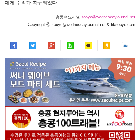
에게 주의가 촉구되었다.
홍콩수요저널
sooyo@wednesdayjournal.net
Copyright ⓒ sooyo@wednesdayjournal.net & hksooyo.com