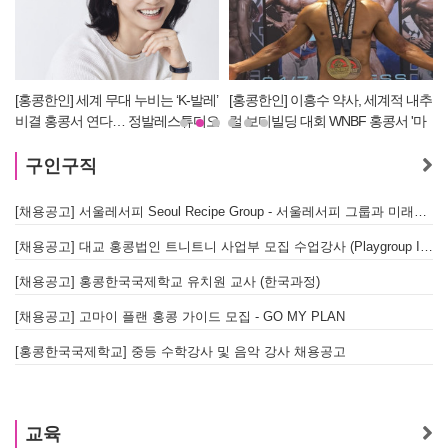
[홍콩한인] 세계 무대 누비는 ‘K-발레’
[홍콩한인] 이흥수 약사, 세계적 내추
비결 홍콩서 연다… 정발레스튜디오
럴 보디빌딩 대회 WNBF 홍콩서 '마
개원
스터 부문 1위' 기염
구인구직
[채용공고] 서울레서피 Seoul Recipe Group - 서울레서피 그룹과 미래를 함께할 유능한 인재를 모십니다
[채용공고] 대교 홍콩법인 트니트니 사업부 모집 수업강사 (Playgroup Instructor)
[채용공고] 홍콩한국국제학교 유치원 교사 (한국과정)
[채용공고] 고마이 플랜 홍콩 가이드 모집 - GO MY PLAN
[홍콩한국국제학교] 중등 수학강사 및 음악 강사 채용공고
교육