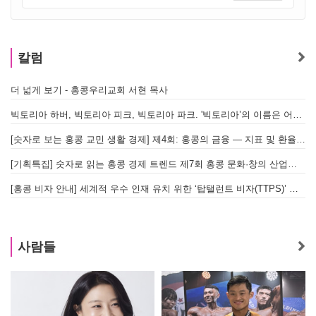
칼럼
더 넓게 보기 - 홍콩우리교회 서현 목사
빅토리아 하버, 빅토리아 피크, 빅토리아 파크. '빅토리아’의 이름은 어떻게 온 걸까? - [이승권 원장의 생활칼럼]
[숫자로 보는 홍콩 교민 생활 경제] 제4회: 홍콩의 금융 — 지표 및 환율, MPF 운영 현황
[기획특집] 숫자로 읽는 홍콩 경제 트렌드 제7회 홍콩 문화·창의 산업의 구조와 분야별 동향
[홍콩 비자 안내] 세계적 우수 인재 유치 위한 ‘탑탤런트 비자(TTPS)’ 주요 요건
사람들