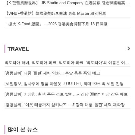
【K-芭蕾風靡世界】 JB Studio and Company 在港開幕 引進韓國精英芭蕾教育系統
【WNBF香港站】韓國藥劑師李興洙 勇奪 Master 組別冠軍
「擴大 K-Food 版圖」… 2026 香港美食博覽下月 13 日開幕
TRAVEL
빅토리아 하버, 빅토리아 피크, 빅토리아 파크. '빅토리아’의 이름은 어떻게 온 걸까? - [이승권 원장의 생활칼럼]
[홍콩날씨] 태풍 '돌핀' 세력 약화… 주말 홍콩 폭염 예고
[세일정보] 침사추이 명품 아울렛 J.OUTLET, 최대 90% 빅 세일 진행
[홍콩날씨] 기상청, 황색 폭우 경보 발령…시간당 30mm 이상 강우 예보
[홍콩날씨] "이웃 태풍까지 삼키나?"… 초강력 태풍 '돌핀' 세력 재확장
많이 본 뉴스