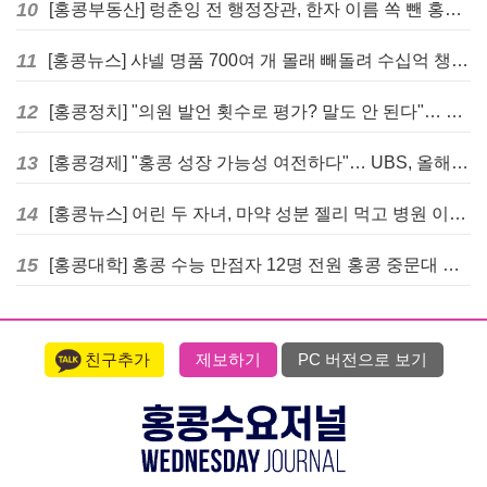
10
[홍콩부동산] 렁춘잉 전 행정장관, 한자 이름 쏙 뺀 홍콩 고급 아파트 단지들에 쓴소리
11
[홍콩뉴스] 샤넬 명품 700여 개 몰래 빼돌려 수십억 챙긴 직원 4년~7년형 선고
12
[홍콩정치] "의원 발언 횟수로 평가? 말도 안 된다"… 홍콩 입법회 의장의 일침
13
[홍콩경제] "홍콩 성장 가능성 여전하다"… UBS, 올해 홍콩 GDP 성장률 전망치 4.5%로 대폭 상향
14
[홍콩뉴스] 어린 두 자녀, 마약 성분 젤리 먹고 병원 이송… 어머니와 친척 체포
15
[홍콩대학] 홍콩 수능 만점자 12명 전원 홍콩 중문대 의대 진학
친구추가
제보하기
PC 버전으로 보기