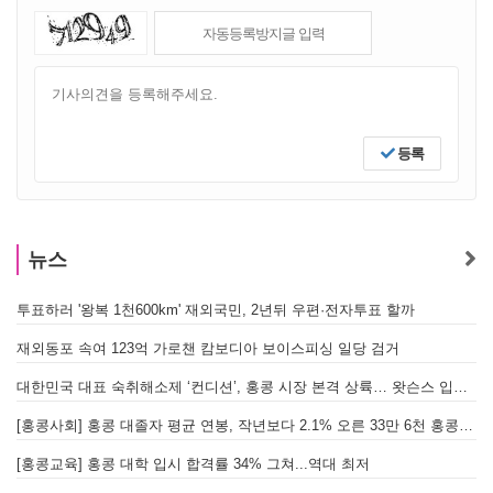
등록
뉴스
투표하러 '왕복 1천600km' 재외국민, 2년뒤 우편·전자투표 할까
[
재외동포 속여 123억 가로챈 캄보디아 보이스피싱 일당 검거
대한민국 대표 숙취해소제 ‘컨디션’, 홍콩 시장 본격 상륙… 왓슨스 입점 기념 할인 행사 진행
[
[홍콩사회] 홍콩 대졸자 평균 연봉, 작년보다 2.1% 오른 33만 6천 홍콩달러 기록
[
[홍콩교육] 홍콩 대학 입시 합격률 34% 그쳐...역대 최저