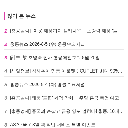
많이 본 뉴스
1
[홍콩날씨] "이웃 태풍까지 삼키나?"… 초강력 태풍 '돌핀' 세력 재확장
2
홍콩뉴스 2026-8-5 (수) 홍콩수요저널
3
[訃告] 故 조영숙 집사 홍콩애진교회 8월 26일
4
[세일정보] 침사추이 명품 아울렛 J.OUTLET, 최대 90% 빅 세일 진행
5
홍콩뉴스 2026-8-4 (화) 홍콩수요저널
6
[홍콩날씨] 태풍 '돌핀' 세력 약화… 주말 홍콩 폭염 예고
7
[홍콩경제] 중국과 손잡고 금융 영토 넓힌다! 홍콩, 10대 신규 정책 발표
8
ASAP❤️ 7·8월 퀵 픽업 서비스 특별 이벤트