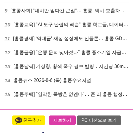
9
[홍콩사회] "네비만 믿다간 큰일"… 홍콩, 택시·호출차 통합 시험 도입하며 규제 본격화
10
[홍콩교육] "AI 도구 난립의 역습" 홍콩 학교들, 데이터 고립에 교육 효과 평가 비상
11
[홍콩경제] ‘역대급’ 재정 성장에도 신중론… 홍콩 GDP 전망 상향 속 “지정학적 리스크 경계”
12
[홍콩금융] "은행 문턱 낮아졌다" 홍콩 중소기업 자금줄 숨통 트이나… HKMA "2분기 신용 조건 안정적"
13
[홍콩날씨] 기상청, 황색 폭우 경보 발령…시간당 30mm 이상 강우 예보
14
홍콩뉴스 2026-8-6 (목) 홍콩수요저널
15
[홍콩주택] "열악한 쪽방촌 없앤다"… 존 리 홍콩 행정장관, 4년 내 단계적 폐지 선언
친구추가
제보하기
PC 버전으로 보기