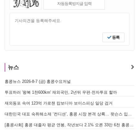
등록
뉴스
홍콩뉴스 2026-8-7 (금) 홍콩수요저널
[
투표하러 '왕복 1천600km' 재외국민, 2년뒤 우편·전자투표 할까
[
재외동포 속여 123억 가로챈 캄보디아 보이스피싱 일당 검거
대한민국 대표 숙취해소제 ‘컨디션’, 홍콩 시장 본격 상륙… 왓슨스 입점 기념 할인 행사 진행
[
[홍콩사회] 홍콩 대졸자 평균 연봉, 작년보다 2.1% 오른 33만 6천 홍콩달러 기록
[