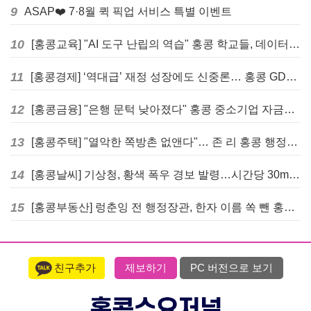
9
ASAP❤️ 7·8월 퀵 픽업 서비스 특별 이벤트
10
[홍콩교육] "AI 도구 난립의 역습" 홍콩 학교들, 데이터 고립에 교육 효과 평가 비상
11
[홍콩경제] ‘역대급’ 재정 성장에도 신중론… 홍콩 GDP 전망 상향 속 “지정학적 리스크 경계”
12
[홍콩금융] "은행 문턱 낮아졌다" 홍콩 중소기업 자금줄 숨통 트이나… HKMA "2분기 신용 조건 안정적"
13
[홍콩주택] "열악한 쪽방촌 없앤다"… 존 리 홍콩 행정장관, 4년 내 단계적 폐지 선언
14
[홍콩날씨] 기상청, 황색 폭우 경보 발령…시간당 30mm 이상 강우 예보
15
[홍콩부동산] 렁춘잉 전 행정장관, 한자 이름 쏙 뺀 홍콩 고급 아파트 단지들에 쓴소리
친구추가
제보하기
PC 버전으로 보기