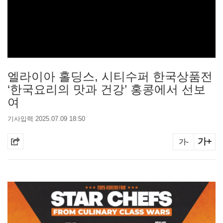
엘라이아 홀딩스, 시티수퍼 한국상품전
‘한국요리의 맛과 건강’ 홍콩에서 선보
여
기사입력 2025.07.09 18:50
가+
가-