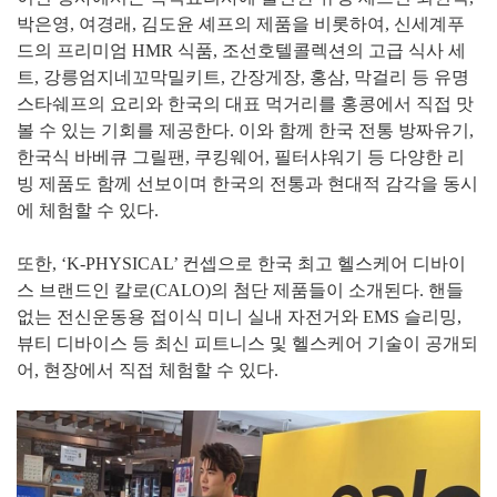
박은영, 여경래, 김도윤 셰프의 제품을 비롯하여, 신세계푸
드의 프리미엄 HMR 식품, 조선호텔콜렉션의 고급 식사 세
트, 강릉엄지네꼬막밀키트, 간장게장, 홍삼, 막걸리 등 유명
스타쉐프의 요리와 한국의 대표 먹거리를 홍콩에서 직접 맛
볼 수 있는 기회를 제공한다. 이와 함께 한국 전통 방짜유기,
한국식 바베큐 그릴팬, 쿠킹웨어, 필터샤워기 등 다양한 리
빙 제품도 함께 선보이며 한국의 전통과 현대적 감각을 동시
에 체험할 수 있다.
또한, ‘K-PHYSICAL’ 컨셉으로 한국 최고 헬스케어 디바이
스 브랜드인 칼로(CALO)의 첨단 제품들이 소개된다. 핸들
없는 전신운동용 접이식 미니 실내 자전거와 EMS 슬리밍,
뷰티 디바이스 등 최신 피트니스 및 헬스케어 기술이 공개되
어, 현장에서 직접 체험할 수 있다.