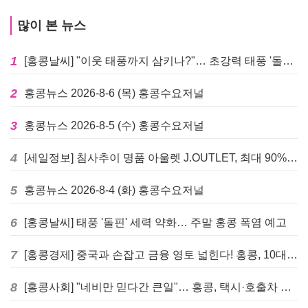
많이 본 뉴스
1
[홍콩날씨] "이웃 태풍까지 삼키나?"… 초강력 태풍 '돌핀' 세력 재확장
2
홍콩뉴스 2026-8-6 (목) 홍콩수요저널
3
홍콩뉴스 2026-8-5 (수) 홍콩수요저널
4
[세일정보] 침사추이 명품 아울렛 J.OUTLET, 최대 90% 빅 세일 진행
5
홍콩뉴스 2026-8-4 (화) 홍콩수요저널
6
[홍콩날씨] 태풍 '돌핀' 세력 약화… 주말 홍콩 폭염 예고
7
[홍콩경제] 중국과 손잡고 금융 영토 넓힌다! 홍콩, 10대 신규 정책 발표
8
[홍콩사회] "네비만 믿다간 큰일"… 홍콩, 택시·호출차 통합 시험 도입하며 규제 본격화